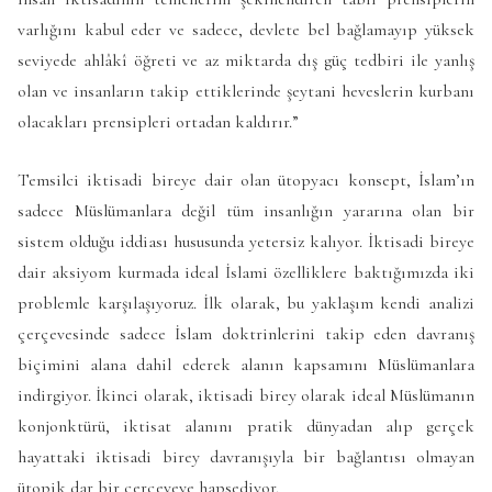
varlığını kabul eder ve sadece, devlete bel bağlamayıp yüksek
seviyede ahlâkî öğreti ve az miktarda dış güç tedbiri ile yanlış
olan ve insanların takip ettiklerinde şeytani heveslerin kurbanı
olacakları prensipleri ortadan kaldırır.”
Temsilci iktisadi bireye dair olan ütopyacı konsept, İslam’ın
sadece Müslümanlara değil tüm insanlığın yararına olan bir
sistem olduğu iddiası hususunda yetersiz kalıyor. İktisadi bireye
dair aksiyom kurmada ideal İslami özelliklere baktığımızda iki
problemle karşılaşıyoruz. İlk olarak, bu yaklaşım kendi analizi
çerçevesinde sadece İslam doktrinlerini takip eden davranış
biçimini alana dahil ederek alanın kapsamını Müslümanlara
indirgiyor. İkinci olarak, iktisadi birey olarak ideal Müslümanın
konjonktürü, iktisat alanını pratik dünyadan alıp gerçek
hayattaki iktisadi birey davranışıyla bir bağlantısı olmayan
ütopik dar bir çerçeveye hapsediyor.