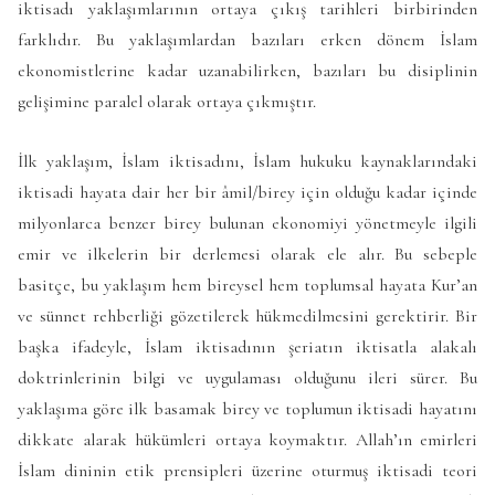
iktisadı yaklaşımlarının ortaya çıkış tarihleri birbirinden
farklıdır. Bu yaklaşımlardan bazıları erken dönem İslam
ekonomistlerine kadar uzanabilirken, bazıları bu disiplinin
gelişimine paralel olarak ortaya çıkmıştır.
İlk yaklaşım, İslam iktisadını, İslam hukuku kaynaklarındaki
iktisadi hayata dair her bir âmil/birey için olduğu kadar içinde
milyonlarca benzer birey bulunan ekonomiyi yönetmeyle ilgili
emir ve ilkelerin bir derlemesi olarak ele alır. Bu sebeple
basitçe, bu yaklaşım hem bireysel hem toplumsal hayata Kur’an
ve sünnet rehberliği gözetilerek hükmedilmesini gerektirir. Bir
başka ifadeyle, İslam iktisadının şeriatın iktisatla alakalı
doktrinlerinin bilgi ve uygulaması olduğunu ileri sürer. Bu
yaklaşıma göre ilk basamak birey ve toplumun iktisadi hayatını
dikkate alarak hükümleri ortaya koymaktır. Allah’ın emirleri
İslam dininin etik prensipleri üzerine oturmuş iktisadi teori