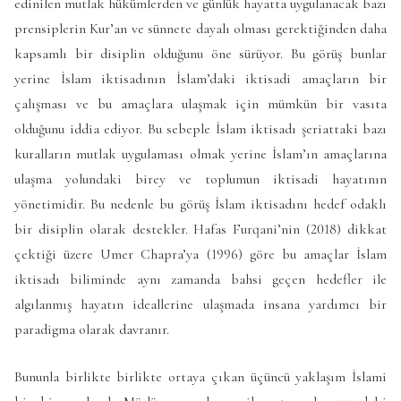
edinilen mutlak hükümlerden ve günlük hayatta uygulanacak bazı
prensiplerin Kur’an ve sünnete dayalı olması gerektiğinden daha
kapsamlı bir disiplin olduğunu öne sürüyor. Bu görüş bunlar
yerine İslam iktisadının İslam’daki iktisadi amaçların bir
çalışması ve bu amaçlara ulaşmak için mümkün bir vasıta
olduğunu iddia ediyor. Bu sebeple İslam iktisadı şeriattaki bazı
kuralların mutlak uygulaması olmak yerine İslam’ın amaçlarına
ulaşma yolundaki birey ve toplumun iktisadi hayatının
yönetimidir. Bu nedenle bu görüş İslam iktisadını hedef odaklı
bir disiplin olarak destekler. Hafas Furqani’nin (2018) dikkat
çektiği üzere Umer Chapra’ya (1996) göre bu amaçlar İslam
iktisadı biliminde aynı zamanda bahsi geçen hedefler ile
algılanmış hayatın ideallerine ulaşmada insana yardımcı bir
paradigma olarak davranır.
Bununla birlikte birlikte ortaya çıkan üçüncü yaklaşım İslami