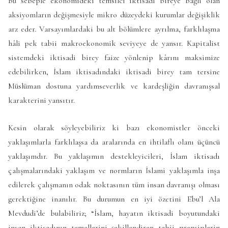
Bu sebeple ekonomideki temsilci iktisadi bireye bağlı olan
aksiyomların değişmesiyle mikro düzeydeki kurumlar değişiklik
arz eder. Varsayımlardaki bu alt bölümlere ayrılma, farklılaşma
hâli pek tabii makroekonomik seviyeye de yansır. Kapitalist
sistemdeki iktisadi birey faize yönlenip kârını maksimize
edebilirken, İslam iktisadındaki iktisadi birey tam tersine
Müslüman dostuna yardımseverlik ve kardeşliğin davranışsal
karakterini yansıtır.
Kesin olarak söyleyebiliriz ki bazı ekonomistler önceki
yaklaşımlarla farklılaşsa da aralarında en ihtilaflı olanı üçüncü
yaklaşımdır. Bu yaklaşımın destekleyicileri, İslam iktisadı
çalışmalarındaki yaklaşım ve normların İslami yaklaşımla inşa
edilerek çalışmanın odak noktasının tüm insan davranışı olması
gerektiğine inanılır. Bu durumun en iyi özetini Ebu’l Ala
Mevdudi’de bulabiliriz; “İslam, hayatın iktisadi boyutundaki
insan iktisadının temellerini şekillendiren tabii prensiplerin