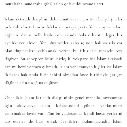
murabaha, mudaraba gibi) talep çok ciddi oranda arttı.
İslam iktisadı disiplinindeki umut vaat eden tüm bu gelişmeler
pek tabii birtakım zorluklar ile ortaya çıktı. Yeni araştırmalara
rağmen alanın belli başlı konularında hâlâ dikkate değer bir
ayrılık yer alıyor. Yeni düşünceler saha içinde halihazırda var
olan düşüncelere yaklaşmak yerine bu fikirlerle tümüyle ters
düşüyor. Bu sebepten ötürü birleşik, yekpare bir İslam iktisadı
tanımı henüz ortaya çıkmadı. Alanı yeni tanıyan kişiler ise İslam
iktisadı hakkında fikir sahibi olmadan önce birbiriyle çatışan
düşüncelerin tuzağına düşüyor.
Öncelikle İslam iktisadı disiplininin genel manada kavranması
için okuyucuya İslam iktisadındaki güncel yaklaşımları
tanıtmakta fayda var. Tüm bu yaklaşımlar kendi hususiyetlerini
arz etseler de bazı ortak özellikleri bulunmaktadır. İslam