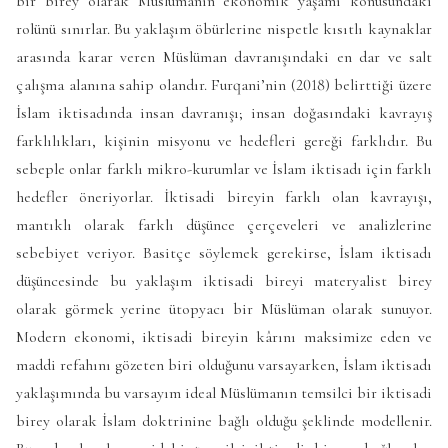
bir birey olarak Müslümanın ekonomik yaşamı konusundaki
rolünü sınırlar. Bu yaklaşım öbürlerine nispetle kısıtlı kaynaklar
arasında karar veren Müslüman davranışındaki en dar ve salt
çalışma alanına sahip olandır. Furqani’nin (2018) belirttiği üzere
İslam iktisadında insan davranışı; insan doğasındaki kavrayış
farklılıkları, kişinin misyonu ve hedefleri gereği farklıdır. Bu
sebeple onlar farklı mikro-kurumlar ve İslam iktisadı için farklı
hedefler öneriyorlar. İktisadi bireyin farklı olan kavrayışı,
mantıklı olarak farklı düşünce çerçeveleri ve analizlerine
sebebiyet veriyor. Basitçe söylemek gerekirse, İslam iktisadı
düşüncesinde bu yaklaşım iktisadi bireyi materyalist birey
olarak görmek yerine ütopyacı bir Müslüman olarak sunuyor.
Modern ekonomi, iktisadi bireyin kârını maksimize eden ve
maddi refahını gözeten biri olduğunu varsayarken, İslam iktisadı
yaklaşımında bu varsayım ideal Müslümanın temsilci bir iktisadi
birey olarak İslam doktrinine bağlı olduğu şeklinde modellenir.