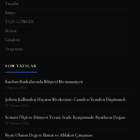
Yazarlar
Künye
YAZI GÖNDER
İktisat
Gündem
Araştırma
SON YAZILAR
Katılım Bankalarında Müşteri Memnuniyeti
3 Ağustos 2026
Şehrin Kalbinden Hayatın Merkezine: Camileri Yeniden Düşünmek
30 Temmuz 2026
Semavi Ölçü ve Dünyevi Terazi: İrade Kesişiminde Fiyatların Doğası
30 Temmuz 2026
Fiyatı Olanın Değeri: İktisat ve Ahlakın Çatışması