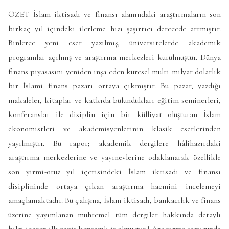
ÖZET İslam iktisadı ve finansı alanındaki araştırmaların son
birkaç yıl içindeki ilerleme hızı şaşırtıcı derecede artmıştır.
Binlerce yeni eser yazılmış, üniversitelerde akademik
programlar açılmış ve araştırma merkezleri kurulmuştur. Dünya
finans piyasasını yeniden inşa eden küresel multi milyar dolarlık
bir İslami finans pazarı ortaya çıkmıştır. Bu pazar, yazdığı
makaleler, kitaplar ve katkıda bulundukları eğitim seminerleri,
konferanslar ile disiplin için bir külliyat oluşturan İslam
ekonomistleri ve akademisyenlerinin klasik eserlerinden
yayılmıştır. Bu rapor; akademik dergilere hâlihazırdaki
araştırma merkezlerine ve yayınevlerine odaklanarak özellikle
son yirmi-otuz yıl içerisindeki İslam iktisadı ve finansı
disiplininde ortaya çıkan araştırma hacmini incelemeyi
amaçlamaktadır. Bu çalışma, İslam iktisadı, bankacılık ve finans
üzerine yayımlanan muhtemel tüm dergiler hakkında detaylı
bilgi içeren ilk geniş kapsamlı iş olmuştur.1 Araştırma sonucunda