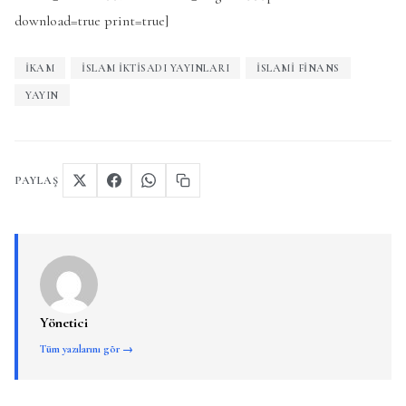
download=true print=true]
IKAM
ISLAM IKTISADI YAYINLARI
ISLAMI FINANS
YAYIN
PAYLAŞ
Yönetici
Tüm yazılarını gör →