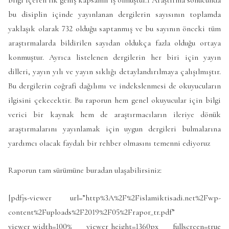
bu disiplin içinde yayınlanan dergilerin sayısının toplamda
yaklaşık olarak 732 olduğu saptanmış ve bu sayının önceki tüm
araştırmalarda bildirilen sayıdan oldukça fazla olduğu ortaya
konmuştur. Ayrıca listelenen dergilerin her biri için yayın
dilleri, yayın yılı ve yayın sıklığı detaylandırılmaya çalışılmıştır.
Bu dergilerin coğrafi dağılımı ve indekslenmesi de okuyucuların
ilgisini çekecektir. Bu raporun hem genel okuyucular için bilgi
verici bir kaynak hem de araştırmacıların ileriye dönük
araştırmalarını yayınlamak için uygun dergileri bulmalarına
yardımcı olacak faydalı bir rehber olmasını temenni ediyoruz
Raporun tam sürümüne buradan ulaşabilirsiniz:
[pdfjs-viewer url=”http%3A%2F%2Fislamiktisadi.net%2Fwp-
content%2Fuploads%2F2019%2F05%2Frapor_tr.pdf”
viewer_width=100% viewer_height=1360px fullscreen=true