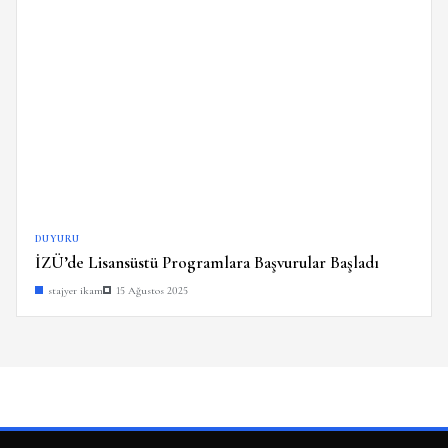
DUYURU
İZÜ’de Lisansüstü Programlara Başvurular Başladı
stajyer ikam
15 Ağustos 2025