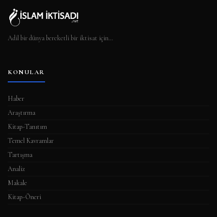
Adil bir dünya bereketli bir iktisat için…
KONULAR
Haber
Araştırma
Kitap-Tanıtım
Temel Kavramlar
Tartışma
Analiz
Makale
Kitap-Öneri