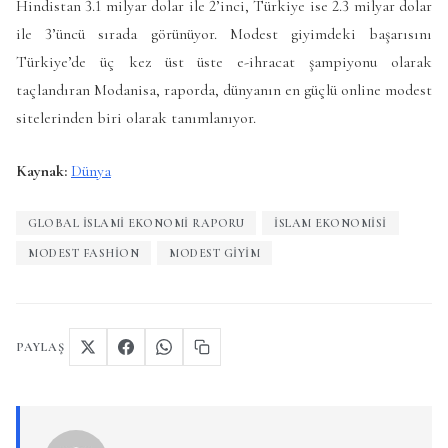
Hindistan 3.1 milyar dolar ile 2’inci, Türkiye ise 2.3 milyar dolar
ile 3’üncü sırada görünüyor. Modest giyimdeki başarısını
Türkiye’de üç kez üst üste e-ihracat şampiyonu olarak
taçlandıran Modanisa, raporda, dünyanın en güçlü online modest
sitelerinden biri olarak tanımlanıyor.
Kaynak:
Dünya
GLOBAL İSLAMI EKONOMI RAPORU
ISLAM EKONOMISI
MODEST FASHION
MODEST GIYIM
PAYLAŞ