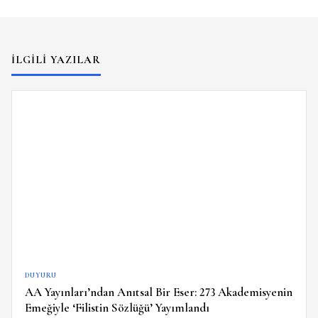
İLGILI YAZILAR
DUYURU
AA Yayınları’ndan Anıtsal Bir Eser: 273 Akademisyenin
Emeğiyle ‘Filistin Sözlüğü’ Yayımlandı