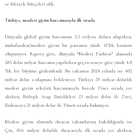
ve lifestyle bütçeleri aldı.
Türkiye, modest giyim harcamasıyla ilk sırada
Dünyada global giyim harcaması 2.5 trilyon dolara ulaşırken,
muhafazakar/modest giyim bu pastanın yüzde 11’lik kısmını
oluşturuyor. Rapora göre, dünyada “Modest Fashion” alanında
283 dolar milyar harcama yapılırken geçen seneye göre yüzde 4.8
’lik bir büyüme gözlemlendi. Bu rakamın 2024 yılında ise 402
milyar dolar a ulaşması bekleniyor. Türkiye 29 milyar dolarlık
modest giyim sektörü harcamasıyla listede 1’inci sırada yer
alırken, Birleşik Arap Emirlikleri 23 milyar dolar ile 2’nci,
Endonezya 21 milyar dolar ile 3’üncü sırada bulunuyor.
Modest giyim alanında ihracat rakamlarına bakıldığında ise
Çin, 10.6 milyar dolarlık ihracatıyla ilk sırada yer alırken,