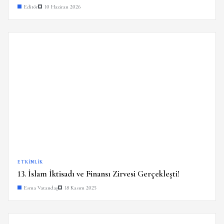
Editör
10 Haziran 2026
ETKINLIK
13. İslam İktisadı ve Finansı Zirvesi Gerçekleşti!
Esma Vatandaş
18 Kasım 2025