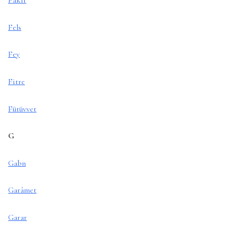
Fakir
Fels
Fey
Fitre
Fütüvvet
G
Gabn
Garâmet
Garar