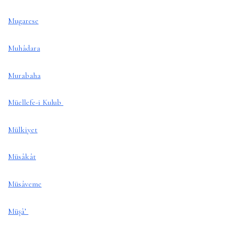
Mugarese
Muhâdara
Murabaha
Müellefe-i Kulub
Mülkiyet
Müsâkât
Müsâveme
Müşâ’