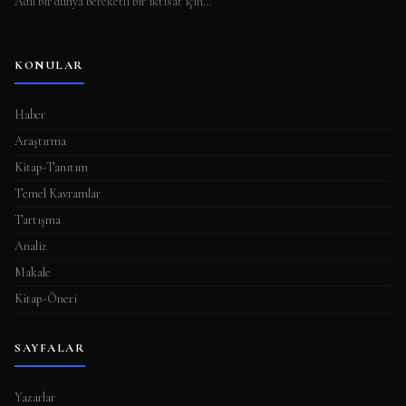
Adil bir dünya bereketli bir iktisat için…
KONULAR
Haber
Araştırma
Kitap-Tanıtım
Temel Kavramlar
Tartışma
Analiz
Makale
Kitap-Öneri
SAYFALAR
Yazarlar