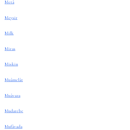
Metâ
Meysir
Milk
Miras
Miskin
Muâmelât
Muâvaza
Mudarebe
Mufâvada