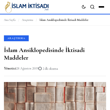
Ana Sayfa
/
Araştırma
/
İslam Ansiklopedisinde İktisadi Maddeler
ARA
ARAŞTIRMA
İslam Ansiklopedisinde İktisadi
Maddeler
Yönetici
28 Ağustos 2019
2 dk okuma