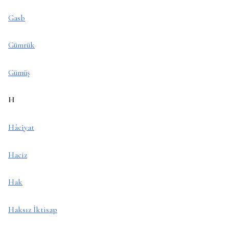
Gasb
Gümrük
Gümüş
H
Hâciyat
Haciz
Hak
Haksız İktisap