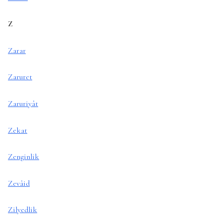
Z
Zarar
Zaruret
Zaruriyât
Zekat
Zenginlik
Zevâid
Zilyedlik