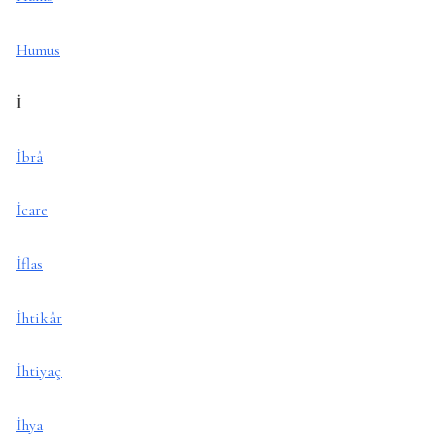
Humus
İ
İbrâ
İcare
İflas
İhtikâr
İhtiyaç
İhya