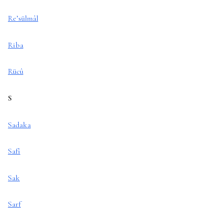
Re’sülmâl
Riba
Rücû
S
Sadaka
Safî
Sak
Sarf