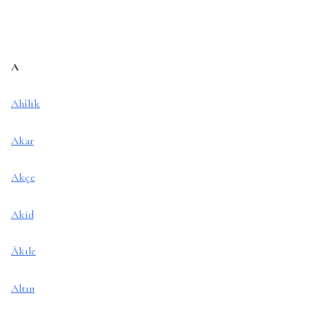
A
Ahîlik
Akar
Akçe
Akid
Âkıle
Altın