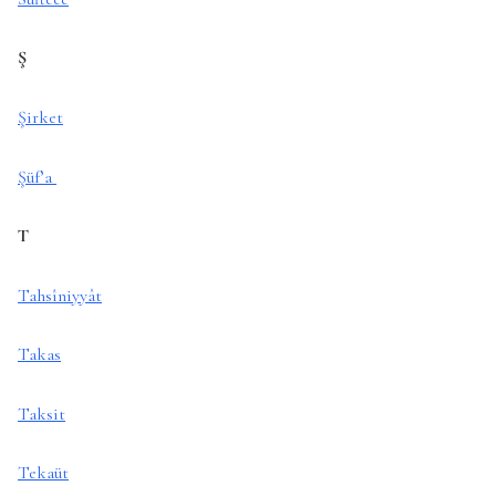
Ş
Şirket
Şüf’a
T
Tahsîniyyât
Takas
Taksit
Tekaüt