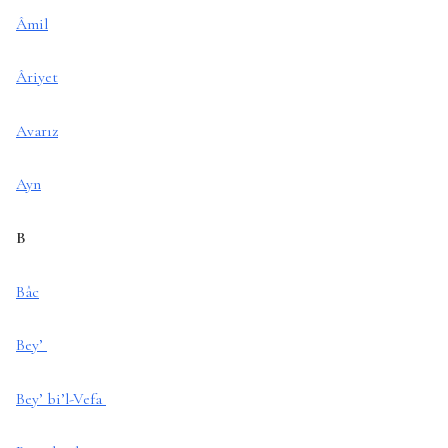
Âmil
Âriyet
Avarız
Ayn
B
Bâc
Bey’
Bey’ bi’l-Vefa