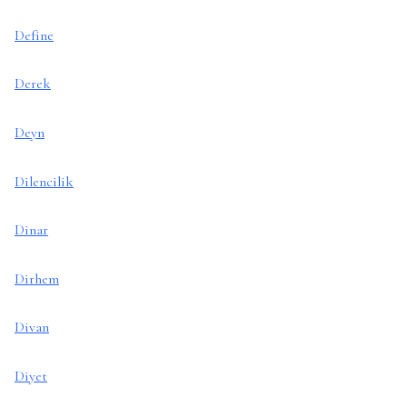
Define
Derek
Deyn
Dilencilik
Dinar
Dirhem
Divan
Diyet