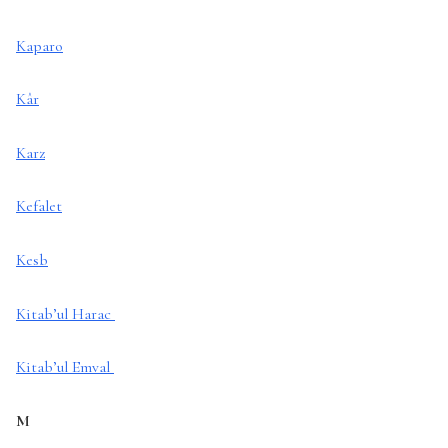
Kaparo
Kâr
Karz
Kefalet
Kesb
Kitab’ul Harac
Kitab’ul Emval
M