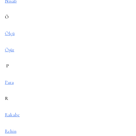
Nisab
Ö
Ölçü
Öşür
P
Para
R
Rakabe
Rehin