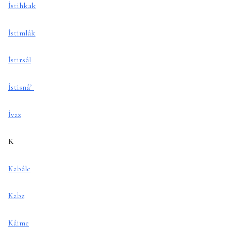
İstihkak
İstimlâk
İstirsâl
İstisnâ’
İvaz
K
Kabâle
Kabz
Kâime