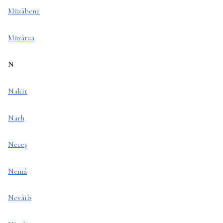
Müzâbene
Müzâraa
N
Nakit
Narh
Neceş
Nemâ
Nevâib