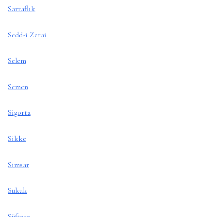
Sarraflık
Sedd-i Zerai
Selem
Semen
Sigorta
Sikke
Simsar
Sukuk
Süftece