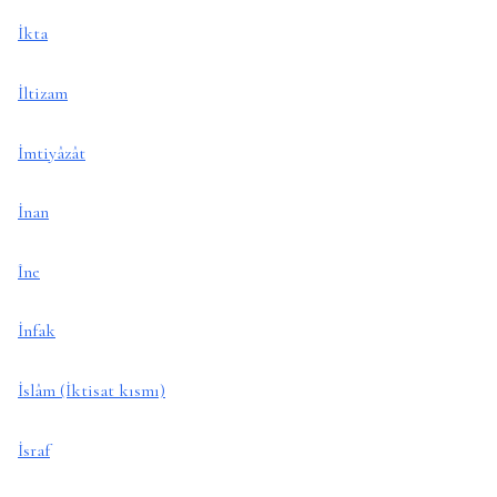
İkta
İltizam
İmtiyâzât
İnan
Îne
İnfak
İslâm (İktisat kısmı)
İsraf