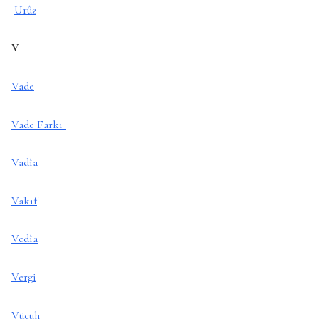
Urûz
V
Vade
Vade Farkı
Vadîa
Vakıf
Vedîa
Vergi
Vücuh