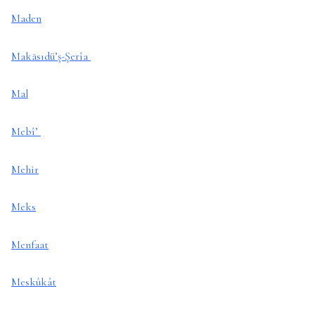
Maden
Makāsıdü’ş-Şerîa
Mal
Mebî’
Mehir
Meks
Menfaat
Meskûkât