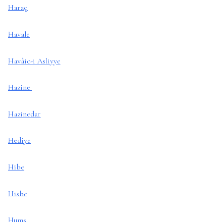
Haraç
Havale
Havâic-i Asliyye
Hazine
Hazinedar
Hediye
Hibe
Hisbe
Hums