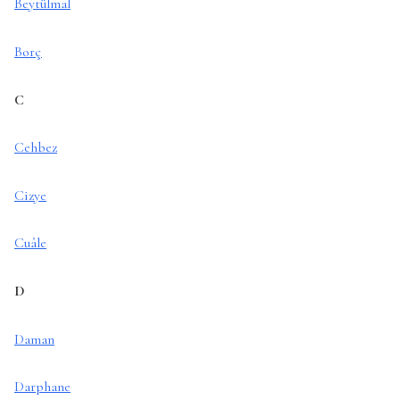
Beytülmal
Borç
C
Cehbez
Cizye
Cuâle
D
Daman
Darphane