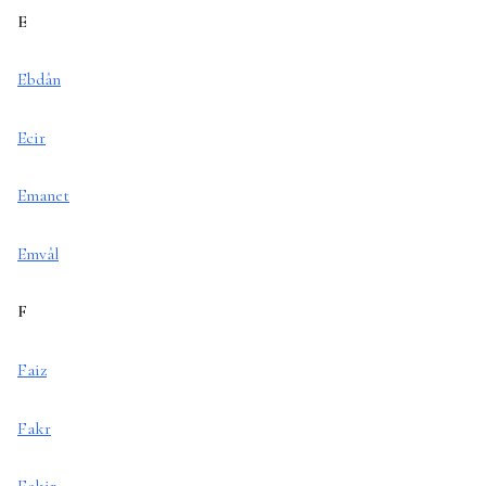
E
Ebdân
Ecir
Emanet
Emvâl
F
Faiz
Fakr