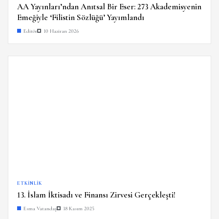
AA Yayınları’ndan Anıtsal Bir Eser: 273 Akademisyenin
Emeğiyle ‘Filistin Sözlüğü’ Yayımlandı
Editör
10 Haziran 2026
ETKINLIK
13. İslam İktisadı ve Finansı Zirvesi Gerçekleşti!
Esma Vatandaş
18 Kasım 2025