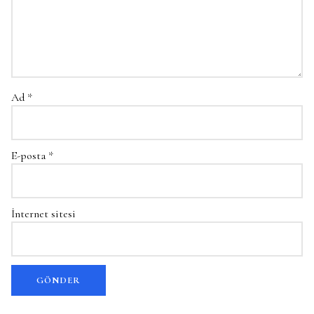
Ad
*
E-posta
*
İnternet sitesi