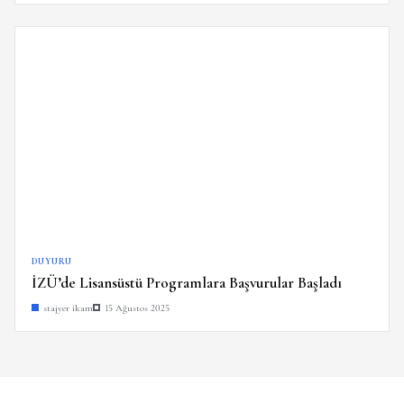
DUYURU
İZÜ’de Lisansüstü Programlara Başvurular Başladı
stajyer ikam
15 Ağustos 2025