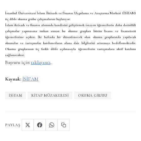
İstanbul Üniversitesi İslam İktisadı ve Finansı Uygulama ve Araştırma Merkezi (İSİFAM)
üç dilde okuma grubu çalışmalarını başlatıyor.
İslam iktisadı ve finansı alanında kendisini geliştirmek isteyen öğrencilerin daha derinlikli
çalışmalar yapmasına imkan sunan bu okuma grupları bütün lisans ve lisansüstü
öğrencilerine açıktır. İki haftada bir düzenlenecek olan okuma gruplarında yapılacak
okumalar ve tartışmalar katılımcıların alana dair bilgilerini artırmayı hedeflemektedir.
Okuma gruplarının üç farklı dilde açılmasıyla öğrencilerin tartışmalara aktif katılımı
sağlanacaktır.
Başvuru için
tıklayınız
.
Kaynak:
İSİFAM
İSİFAM
KITAP MÜZAKERESI
OKUMA GRUBU
PAYLAŞ