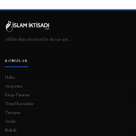
Adil bir dünya bereketli bir iktisat için…
KONULAR
Haber
Araştırma
Kitap-Tanıtım
Temel Kavramlar
Tartışma
Analiz
Makale