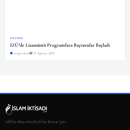
DUYURU
İZÜ’de Lisansüstü Programlara Başvurular Başladı
stajyer ikam
15 Ağustos 2025
Adil bir dünya bereketli bir iktisat için…