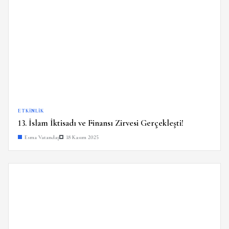
ETKINLIK
13. İslam İktisadı ve Finansı Zirvesi Gerçekleşti!
Esma Vatandaş
18 Kasım 2025