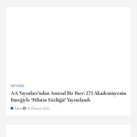
DUYURU
AA Yayınları’ndan Anıtsal Bir Eser: 273 Akademisyenin
Emeğiyle ‘Filistin Sözlüğü’ Yayımlandı
Editör
10 Haziran 2026