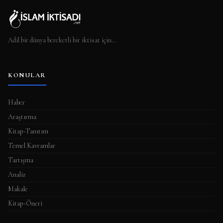
Adil bir dünya bereketli bir iktisat için…
KONULAR
Haber
Araştırma
Kitap-Tanıtım
Temel Kavramlar
Tartışma
Analiz
Makale
Kitap-Öneri