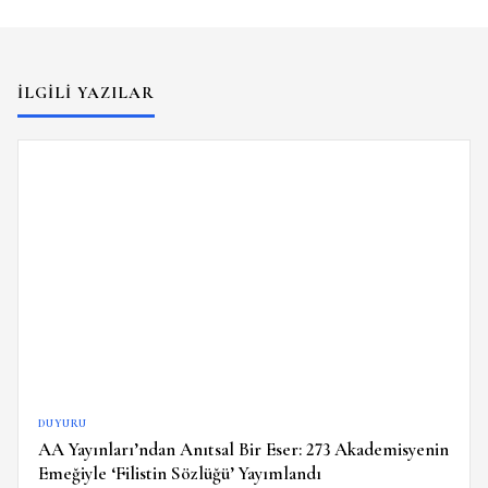
İLGILI YAZILAR
DUYURU
AA Yayınları’ndan Anıtsal Bir Eser: 273 Akademisyenin
Emeğiyle ‘Filistin Sözlüğü’ Yayımlandı