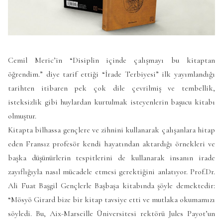
Cemil Meric’in “Disiplin içinde çalışmayı bu kitaptan
öğrendim.” diye tarif ettiği “İrade Terbiyesi” ilk yayımlandığı
tarihten itibaren pek çok dile çevrilmiş ve tembellik,
isteksizlik gibi huylardan kurtulmak isteyenlerin başucu kitabı
olmuştur.
Kitapta bilhassa gençlere ve zihnini kullanarak çalışanlara hitap
eden Fransız profesör kendi hayatından aktardığı örnekleri ve
başka düşünürlerin tespitlerini de kullanarak insanın irade
zayıflığıyla nasıl mücadele etmesi gerektiğini anlatıyor. Prof.Dr.
Ali Fuat Başgil Gençlerle Başbaşa kitabında şöyle demektedir:
“Mösyö Girard bize bir kitap tavsiye etti ve mutlaka okumamızı
söyledi. Bu, Aix-Marseille Üniversitesi rektörü Jules Payot’un