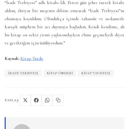
“İrade Terbiyesi” adlı kitabı İdi. Ertesi gün şehre inerek kitabı
aldım, ihtiyar bir meşenin dibine oturarak “İrade Terbiyesi”ni
okumaya koyuldum. Okudukça içimde tahassür ve nedametle
karışık müphem bir acı duymaya başladım. Kendi kendime, ah
bu kitap on sekiz yirmi yaşlarımdayken elime geçmeliydi diyor
ve geciktiğim için üzülüyordum.”
Kaynak:
Kitap Yurdu
IRADE TERBIYESI
KITAP ÖNERISI
KITAP TAVSIYESI
PAYLAŞ