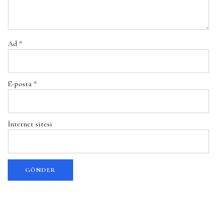
Ad
*
E-posta
*
İnternet sitesi