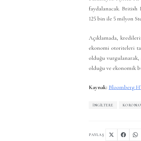
faydalanacak. British
125 bin ile 5 milyon S
Açıklamada, kredileri
ekonomi otoriteleri t
olduğu vurgulanarak, 
olduğu ve ekonomik bü
Kaynak:
Bloomberg H
İNGILTERE
KORONAV
PAYLAŞ