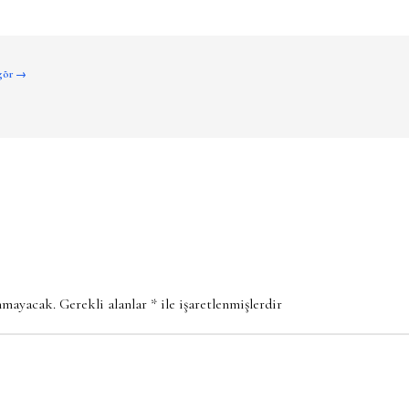
 gör →
anmayacak.
Gerekli alanlar
*
ile işaretlenmişlerdir