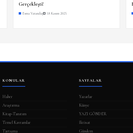
Gerçekleşti!
Esma Vatandaş
18 Kasım 2025
KONULAR
SAYFALAR
Haber
Yazarlar
Araştırma
Künye
Kitap-Tanıtım
YAZI GÖNDER
Temel Kavramlar
İktisat
Tartışma
Gündem