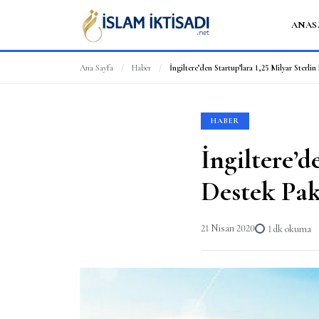
ANAS
Ana Sayfa
/
Haber
/
İngiltere’den Startup’lara 1,25 Milyar Sterli
HABER
İngiltere’d
Destek Pak
21 Nisan 2020
1 dk okuma