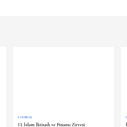
ETKINLIK
13. İslam İktisadı ve Finansı Zirvesi