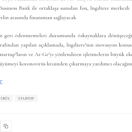
 Business Bank ile ortaklaşa sunulan fon, İngiltere merkezli
terlin arasında finansman sağlayacak.
n geri ödenmemeleri durumunda özkaynaklara dönüşeceğinin
arafından yapılan açıklamada, İngiltere’nin inovasyon konus
startup’ların ve Ar-Ge’yi yönlendiren işletmelerin büyük e
yümeyi koronovirüs krizinden çıkarmaya yardımcı olacağının 
T
IRÜS
STARTUP