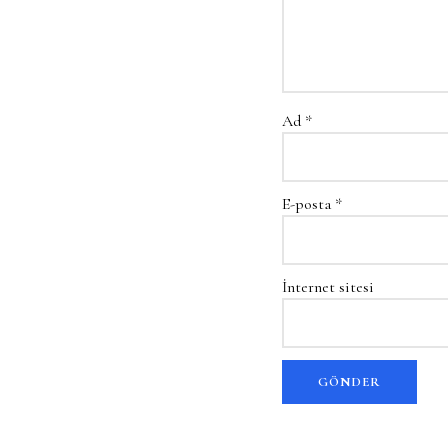
Ad
*
E-posta
*
İnternet sitesi