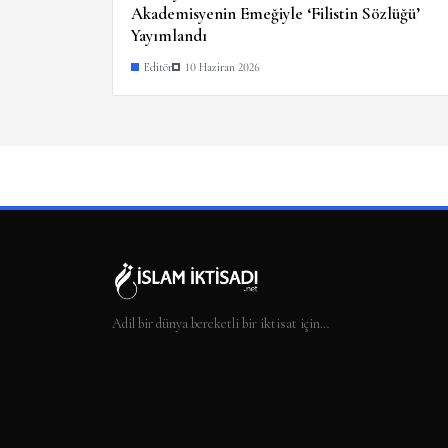
Akademisyenin Emeğiyle ‘Filistin Sözlüğü’
Yayımlandı
Editör
10 Haziran 2026
Adil bir dünya bereketli bir iktisat için…