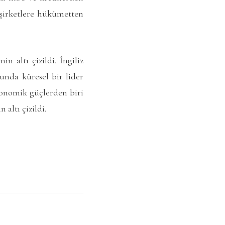
 şirketlere hükümetten
 altı çizildi. İngiliz
unda küresel bir lider
konomik güçlerden biri
altı çizildi.