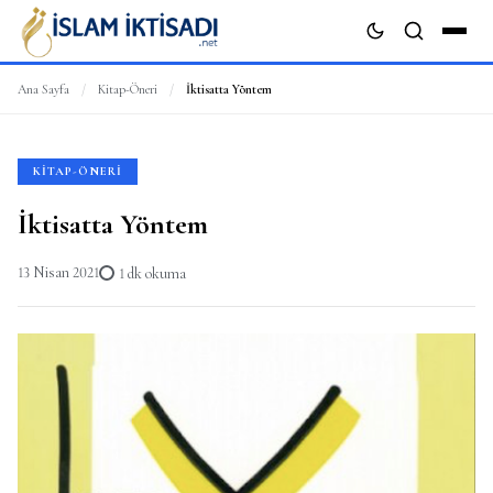
Ana Sayfa
/
Kitap-Öneri
/
İktisatta Yöntem
ARA
KITAP-ÖNERI
İktisatta Yöntem
13 Nisan 2021
1 dk okuma