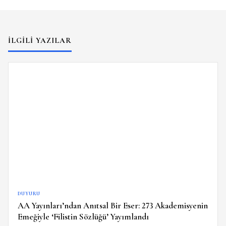
İLGILI YAZILAR
DUYURU
AA Yayınları’ndan Anıtsal Bir Eser: 273 Akademisyenin
Emeğiyle ‘Filistin Sözlüğü’ Yayımlandı