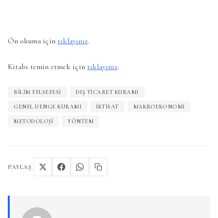
Ön okuma için
tıklayınız
.
Kitabı temin etmek için
tıklayınız
.
BILIM FELSEFESI
DIŞ TICARET KURAMI
GENEL DENGE KURAMI
İKTISAT
MAKROEKONOMI
METODOLOJI
YÖNTEM
PAYLAŞ