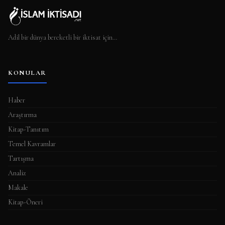
Adil bir dünya bereketli bir iktisat için…
KONULAR
Haber
Araştırma
Kitap-Tanıtım
Temel Kavramlar
Tartışma
Analiz
Makale
Kitap-Öneri