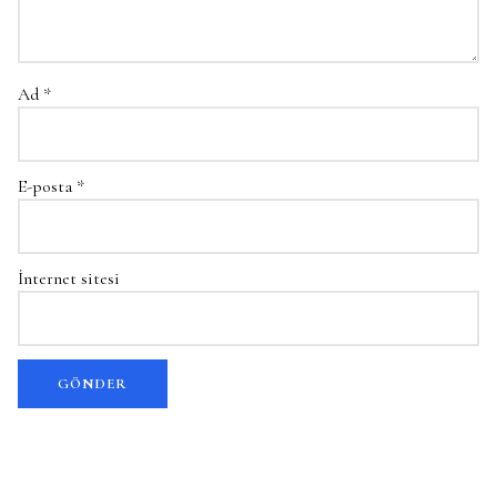
Ad
*
E-posta
*
İnternet sitesi