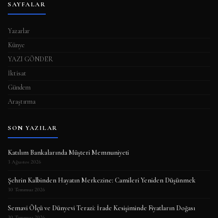
SAYFALAR
Yazarlar
Künye
YAZI GÖNDER
İktisat
Gündem
Araştırma
SON YAZILAR
Katılım Bankalarında Müşteri Memnuniyeti
3 Ağustos 2026
Şehrin Kalbinden Hayatın Merkezine: Camileri Yeniden Düşünmek
30 Temmuz 2026
Semavi Ölçü ve Dünyevi Terazi: İrade Kesişiminde Fiyatların Doğası
30 Temmuz 2026