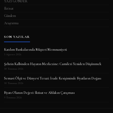
YAZI GÖNDER
İktisat
Gündem
Araştırma
SON YAZILAR
Katılım Bankalarında Müşteri Memnuniyeti
3 Ağustos 2026
Şehrin Kalbinden Hayatın Merkezine: Camileri Yeniden Düşünmek
30 Temmuz 2026
Semavi Ölçü ve Dünyevi Terazi: İrade Kesişiminde Fiyatların Doğası
30 Temmuz 2026
Fiyatı Olanın Değeri: İktisat ve Ahlakın Çatışması
9 Temmuz 2026