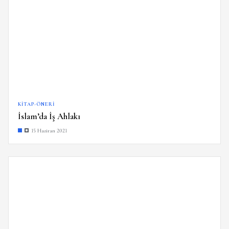
KITAP-ÖNERI
İslam’da İş Ahlakı
15 Haziran 2021