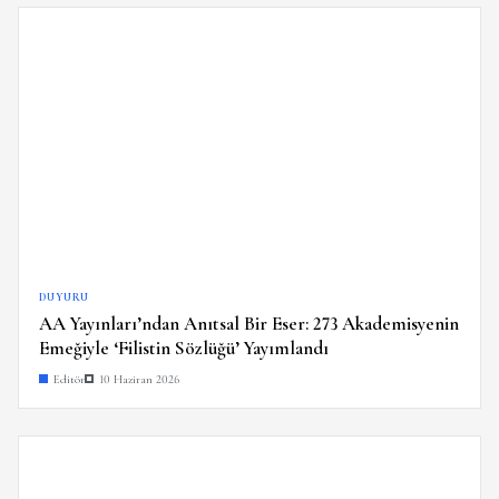
DUYURU
AA Yayınları’ndan Anıtsal Bir Eser: 273 Akademisyenin
Emeğiyle ‘Filistin Sözlüğü’ Yayımlandı
Editör
10 Haziran 2026