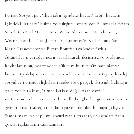
İktisat Sosyolojisi, ‘iktisadın içindeki hayatı’ değil ‘hayatın
içindeki iktisadı’ bulma yolculuğunu amaçlıyor. Bu amaçla Adam
Smith’ten Karl Marx’a, Max Weber’den Emile Durkheim’a,
Werner Sombart’tan Joseph Schumpeter’e, Karl Polanyi’den
Mark Granovetter ve Pierre Bourdieu’ya kadar farklı
düşünürlerin görüşlerinden yararlanarak iktisatta ve toplumda
kaybolan ruhu; postmodern tüketim kültürünün narsisist ve
hedonist yaklaşımlarını ve küresel kapitalizmin ortaya çıkardığı
sosyal ve iktisadi ilişkileri inceleyerek gerçek iktisadı bulmaya
çalışıyor. Bu kitap, “Önce iktisat değil insan vardı.”
mottosundan hareket ederek en ilkel çağlardan günümüze kadar
gelen iktisadi süreçleri anlamaya ve anlamlandırmaya çalışıyor.
Şimdi insanı ve toplumu soyutlayan iktisadi yaklaşımları daha
çok sorgulamanın tam zamanı…