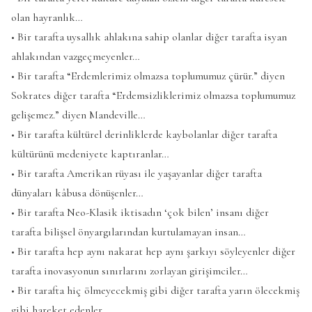
olan hayranlık…
• Bir tarafta uysallık ahlakına sahip olanlar diğer tarafta isyan
ahlakından vazgeçmeyenler…
• Bir tarafta “Erdemlerimiz olmazsa toplumumuz çürür.” diyen
Sokrates diğer tarafta “Erdemsizliklerimiz olmazsa toplumumuz
gelişemez.” diyen Mandeville…
• Bir tarafta kültürel derinliklerde kaybolanlar diğer tarafta
kültürünü medeniyete kaptıranlar…
• Bir tarafta Amerikan rüyası ile yaşayanlar diğer tarafta
dünyaları kâbusa dönüşenler…
• Bir tarafta Neo-Klasik iktisadın ‘çok bilen’ insanı diğer
tarafta bilişsel önyargılarından kurtulamayan insan…
• Bir tarafta hep aynı nakarat hep aynı şarkıyı söyleyenler diğer
tarafta inovasyonun sınırlarını zorlayan girişimciler…
• Bir tarafta hiç ölmeyecekmiş gibi diğer tarafta yarın ölecekmiş
gibi hareket edenler…