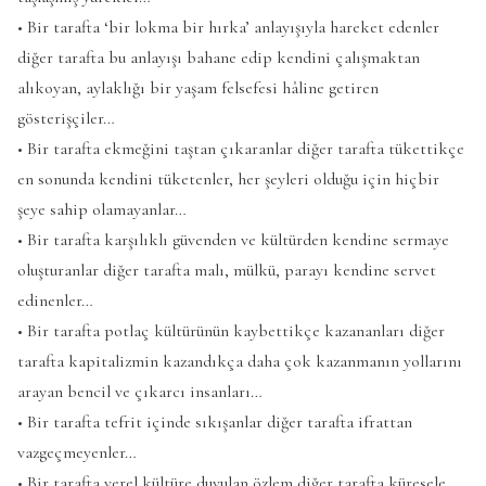
• Bir tarafta ‘bir lokma bir hırka’ anlayışıyla hareket edenler
diğer tarafta bu anlayışı bahane edip kendini çalışmaktan
alıkoyan, aylaklığı bir yaşam felsefesi hâline getiren
gösterişçiler…
• Bir tarafta ekmeğini taştan çıkaranlar diğer tarafta tükettikçe
en sonunda kendini tüketenler, her şeyleri olduğu için hiçbir
şeye sahip olamayanlar…
• Bir tarafta karşılıklı güvenden ve kültürden kendine sermaye
oluşturanlar diğer tarafta malı, mülkü, parayı kendine servet
edinenler…
• Bir tarafta potlaç kültürünün kaybettikçe kazananları diğer
tarafta kapitalizmin kazandıkça daha çok kazanmanın yollarını
arayan bencil ve çıkarcı insanları…
• Bir tarafta tefrit içinde sıkışanlar diğer tarafta ifrattan
vazgeçmeyenler…
• Bir tarafta yerel kültüre duyulan özlem diğer tarafta küresele