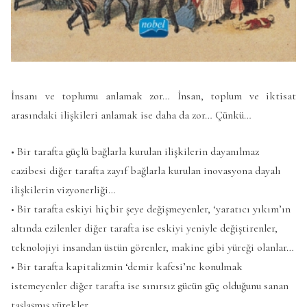
İnsanı ve toplumu anlamak zor… İnsan, toplum ve iktisat
arasındaki ilişkileri anlamak ise daha da zor… Çünkü…
• Bir tarafta güçlü bağlarla kurulan ilişkilerin dayanılmaz
cazibesi diğer tarafta zayıf bağlarla kurulan inovasyona dayalı
ilişkilerin vizyonerliği…
• Bir tarafta eskiyi hiçbir şeye değişmeyenler, ‘yaratıcı yıkım’ın
altında ezilenler diğer tarafta ise eskiyi yeniyle değiştirenler,
teknolojiyi insandan üstün görenler, makine gibi yüreği olanlar…
• Bir tarafta kapitalizmin ‘demir kafesi’ne konulmak
istemeyenler diğer tarafta ise sınırsız gücün güç olduğunu sanan
taşlaşmış yürekler…