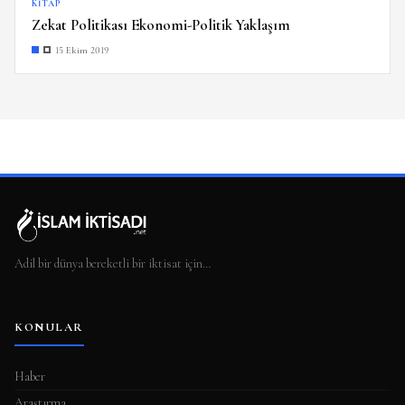
KITAP
Zekat Politikası Ekonomi-Politik Yaklaşım
15 Ekim 2019
Adil bir dünya bereketli bir iktisat için…
KONULAR
Haber
Araştırma