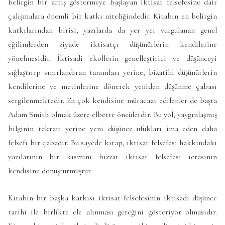
belirgin bir artış göstermeye başlayan iktisat felsefesine dair
çalışmalara önemli bir katkı niteliğindedir. Kitabın en belirgin
katkılarından birisi, yazılarda da yer yer vurgulanan genel
eğilimlerden ziyade iktisatçı düşünürlerin kendilerine
yönelmesidir. İktisadi ekollerin genelleştirici ve düşünceyi
sığlaştırıp sınırlandıran tanımları yerine, bizatihi düşünürlerin
kendilerine ve metinlerine dönerek yeniden düşünme çabası
sergilenmektedir. En çok kendisine müracaat edilenler de başta
Adam Smith olmak üzere elbette öncülerdir. Bu yol, yaygınlaşmış
bilginin tekrarı yerine yeni düşünce ufukları ima eden daha
felsefi bir çabadır. Bu sayede kitap, iktisat felsefesi hakkındaki
yazılarının bir kısmını bizzat iktisat felsefesi icrasının
kendisine dönüştürmüştür.
Kitabın bir başka katkısı iktisat felsefesinin iktisadi düşünce
tarihi ile birlikte ele alınması gereğini gösteriyor olmasıdır.