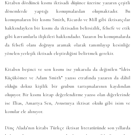
Kitabın dördüncü kısmı iktisadi düşünce üzerine yazarın çeşitli
dönemlerde yaptığı konuşmalardan oluşmaktadır. Bu
konuşmaların bir kısmı Smith, Ricardo ve Mill gibi iktisatçılar
hakkındayken bir kısmı da iktisadın belirsizlik, felsefe ve etik
gibi kavramlarla ilişkileri hakkındadır. Yazarın bu konuşmalarda
da felsefi olanı doğruyu aramak olarak tanımlayıp kesinliğe
yönelen yerleşik iktisadı eleştirdiğini belirtmek gerekir.
Kitabın beşinci ve son kısmı ise yukarıda da değinilen “İdris
Küçükömer ve Adam Smith” yazısı etrafında yazarın da dâhil
olduğu dokuz kişilik bir grubun tartışmalarının kaydından
oluşuyor. Bir kısmı kitap değerlendirme yazısı olan diğerlerinde
ise Elias, Amartya Sen, Avusturya iktisat okulu gibi isim ve
konular ele alınıyor.
Dinç Alada’nın kitabı Türkçe iktisat literatüründe son yıllarda