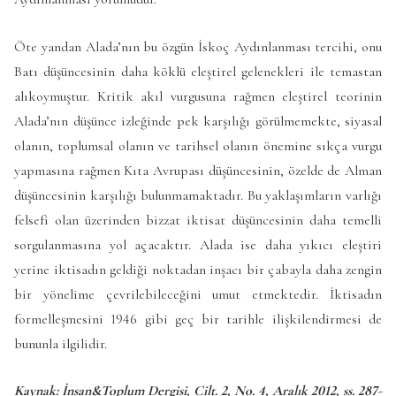
Öte yandan Alada’nın bu özgün İskoç Aydınlanması tercihi, onu
Batı düşüncesinin daha köklü eleştirel gelenekleri ile temastan
alıkoymuştur. Kritik akıl vurgusuna rağmen eleştirel teorinin
Alada’nın düşünce izleğinde pek karşılığı görülmemekte, siyasal
olanın, toplumsal olanın ve tarihsel olanın önemine sıkça vurgu
yapmasına rağmen Kıta Avrupası düşüncesinin, özelde de Alman
düşüncesinin karşılığı bulunmamaktadır. Bu yaklaşımların varlığı
felsefi olan üzerinden bizzat iktisat düşüncesinin daha temelli
sorgulanmasına yol açacaktır. Alada ise daha yıkıcı eleştiri
yerine iktisadın geldiği noktadan inşacı bir çabayla daha zengin
bir yönelime çevrilebileceğini umut etmektedir. İktisadın
formelleşmesini 1946 gibi geç bir tarihle ilişkilendirmesi de
bununla ilgilidir.
Kaynak: İnsan&Toplum Dergisi, Cilt. 2, No. 4, Aralık 2012, ss. 287-