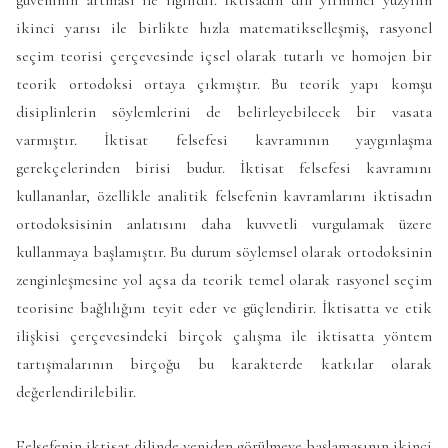
ikinci yarısı ile birlikte hızla matematikselleşmiş, rasyonel
seçim teorisi çerçevesinde içsel olarak tutarlı ve homojen bir
teorik ortodoksi ortaya çıkmıştır. Bu teorik yapı komşu
disiplinlerin söylemlerini de belirleyebilecek bir vasata
varmıştır. İktisat felsefesi kavramının yaygınlaşma
gerekçelerinden birisi budur. İktisat felsefesi kavramını
kullananlar, özellikle analitik felsefenin kavramlarını iktisadın
ortodoksisinin anlatısını daha kuvvetli vurgulamak üzere
kullanmaya başlamıştır. Bu durum söylemsel olarak ortodoksinin
zenginleşmesine yol açsa da teorik temel olarak rasyonel seçim
teorisine bağlılığını teyit eder ve güçlendirir. İktisatta ve etik
ilişkisi çerçevesindeki birçok çalışma ile iktisatta yöntem
tartışmalarının birçoğu bu karakterde katkılar olarak
değerlendirilebilir.
Felsefenin iktisat dilinde yeniden görülmeye başlamasının ikinci