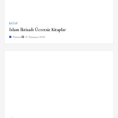
KITAP
İslam İktisadı Ücretsiz Kitaplar
Yönetici
15 Temmuz 2020