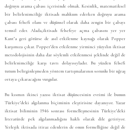
doğruyu arama çabası içerisinde olmak. Kesinlik, matematiksel
bir belirlenimciliğe iktisadı mahkum ederken doğruyu arama
çabası felsefi olanı ve düşünsel olarak daha zengin bir çabayı
temsil eder. Alada,iktisadı felsefeye açma çabasını yer yer
Kant’a geri götürse de asıl etkilenme kaynağı olarak Popper
karşımıza çıkar. Popper’den etkilenme yirminci yüzyılın iktisat
metodolojisinin daha dar söylemli etkilenmesi şeklinde değil de
belirlenimciliğe karşı tavrı dolayısıyladır. Bu yüzden felsefi
tutum belirginleşmeden yöntem tartışmalarının sorunlu bir uğraş
ortaya çıkaracağını vurgular.
Bu kısmın ikinci yazısı iktisat düşüncesinin evrimi ile bunun
Türkiye’deki algılanma biçiminin eleştirisine dayanıyor. Yazar
iktisat biliminin 1946 sonrası formelleşmesinin Türkiye’deki
literatürde pek algılanmadığını haklı olarak dile getiriyor.
Yerleşik iktisada itiraz edenlerin de onun formelliğine değil de