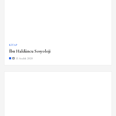
KITAP
İbn Haldûncu Sosyoloji
13 Aralık 2020