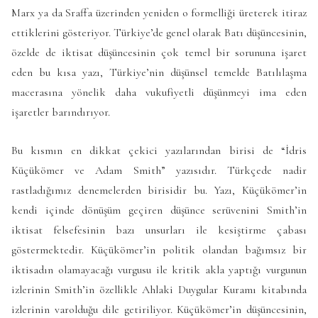
Marx ya da Sraffa üzerinden yeniden o formelliği üreterek itiraz
ettiklerini gösteriyor. Türkiye’de genel olarak Batı düşüncesinin,
özelde de iktisat düşüncesinin çok temel bir sorununa işaret
eden bu kısa yazı, Türkiye’nin düşünsel temelde Batılılaşma
macerasına yönelik daha vukufiyetli düşünmeyi ima eden
işaretler barındırıyor.
Bu kısmın en dikkat çekici yazılarından birisi de “İdris
Küçükömer ve Adam Smith” yazısıdır. Türkçede nadir
rastladığımız denemelerden birisidir bu. Yazı, Küçükömer’in
kendi içinde dönüşüm geçiren düşünce serüvenini Smith’in
iktisat felsefesinin bazı unsurları ile kesiştirme çabası
göstermektedir. Küçükömer’in politik olandan bağımsız bir
iktisadın olamayacağı vurgusu ile kritik akla yaptığı vurgunun
izlerinin Smith’in özellikle Ahlaki Duygular Kuramı kitabında
izlerinin varolduğu dile getiriliyor. Küçükömer’in düşüncesinin,