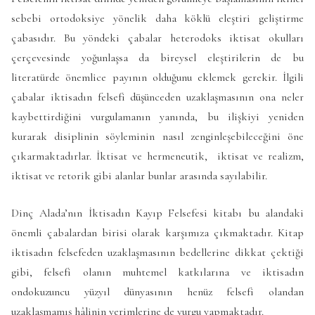
sebebi ortodoksiye yönelik daha köklü eleştiri geliştirme
çabasıdır. Bu yöndeki çabalar heterodoks iktisat okulları
çerçevesinde yoğunlaşsa da bireysel eleştirilerin de bu
literatürde önemlice payının olduğunu eklemek gerekir. İlgili
çabalar iktisadın felsefi düşünceden uzaklaşmasının ona neler
kaybettirdiğini vurgulamanın yanında, bu ilişkiyi yeniden
kurarak disiplinin söyleminin nasıl zenginleşebileceğini öne
çıkarmaktadırlar. İktisat ve hermeneutik, iktisat ve realizm,
iktisat ve retorik gibi alanlar bunlar arasında sayılabilir.
Dinç Alada’nın İktisadın Kayıp Felsefesi kitabı bu alandaki
önemli çabalardan birisi olarak karşımıza çıkmaktadır. Kitap
iktisadın felsefeden uzaklaşmasının bedellerine dikkat çektiği
gibi, felsefi olanın muhtemel katkılarına ve iktisadın
ondokuzuncu yüzyıl dünyasının henüz felsefi olandan
uzaklaşmamış hâlinin verimlerine de vurgu yapmaktadır.