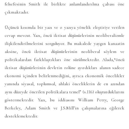
felsefesinin Smith ile birlikte anlamlandırılma çabası öne
çıkmaktadır.
Üçüncü kısımda bir yazı ve o yazıya yönelik eleştiriye verilen
cevap mevcut. Yazı, öncü iktisat düşünürlerinin neoliberalizmle
ilişkilendirilmelerini sorguluyor. Bu makalede yaygın kanaatin
aksine, öncü iktisat düşünürlerinin neoliberal söylem ve
politikalardan farklılaştıkları öne sürülmektedir. Alada,“öncü
iktisat düşünürlerinin devletin rolüne ayırdıkları alanın sadece
ekonomi içinden belirlenmediğini, ayrıca ekonomik öncelikler
yanında siyasal, toplumsal, ahlaki önceliklerin de en azından
aynı düzeyde önerilen politikalara temel” (s.116) oluşturduklarını
göstermektedir. Yazı, bu iddiasını William Petty, George
Berkeley, Adam Smith ve J.S.Mill’in çalışmalarına eğilerek
desteklemektedir.