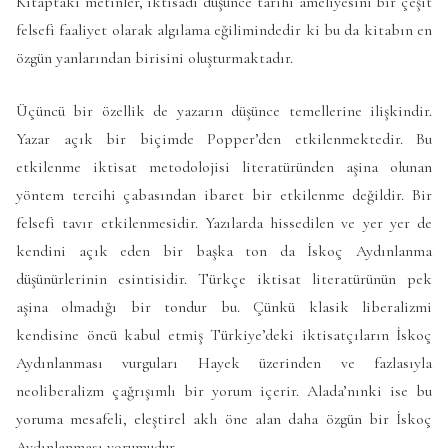
Kitaptaki metinler, iktisadi düşünce tarihi ameliyesini bir çeşit
felsefi faaliyet olarak algılama eğilimindedir ki bu da kitabın en
özgün yanlarından birisini oluşturmaktadır.
Üçüncü bir özellik de yazarın düşünce temellerine ilişkindir.
Yazar açık bir biçimde Popper’den etkilenmektedir. Bu
etkilenme iktisat metodolojisi literatüründen aşina olunan
yöntem tercihi çabasından ibaret bir etkilenme değildir. Bir
felsefi tavır etkilenmesidir. Yazılarda hissedilen ve yer yer de
kendini açık eden bir başka ton da İskoç Aydınlanma
düşünürlerinin esintisidir. Türkçe iktisat literatürünün pek
aşina olmadığı bir tondur bu. Çünkü klasik liberalizmi
kendisine öncü kabul etmiş Türkiye’deki iktisatçıların İskoç
Aydınlanması vurguları Hayek üzerinden ve fazlasıyla
neoliberalizm çağrışımlı bir yorum içerir. Alada’nınki ise bu
yoruma mesafeli, eleştirel aklı öne alan daha özgün bir İskoç
Aydınlanması yorumudur.