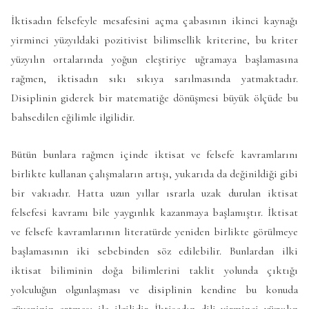
İktisadın felsefeyle mesafesini açma çabasının ikinci kaynağı
yirminci yüzyıldaki pozitivist bilimsellik kriterine, bu kriter
yüzyılın ortalarında yoğun eleştiriye uğramaya başlamasına
rağmen, iktisadın sıkı sıkıya sarılmasında yatmaktadır.
Disiplinin giderek bir matematiğe dönüşmesi büyük ölçüde bu
bahsedilen eğilimle ilgilidir.
Bütün bunlara rağmen içinde iktisat ve felsefe kavramlarını
birlikte kullanan çalışmaların artışı, yukarıda da değinildiği gibi
bir vakıadır. Hatta uzun yıllar ısrarla uzak durulan iktisat
felsefesi kavramı bile yaygınlık kazanmaya başlamıştır. İktisat
ve felsefe kavramlarının literatürde yeniden birlikte görülmeye
başlamasının iki sebebinden söz edilebilir. Bunlardan ilki
iktisat biliminin doğa bilimlerini taklit yolunda çıktığı
yolculuğun olgunlaşması ve disiplinin kendine bu konuda
güveninin artması ile ilgilidir. İktisadın dili yirminci yüzyılın