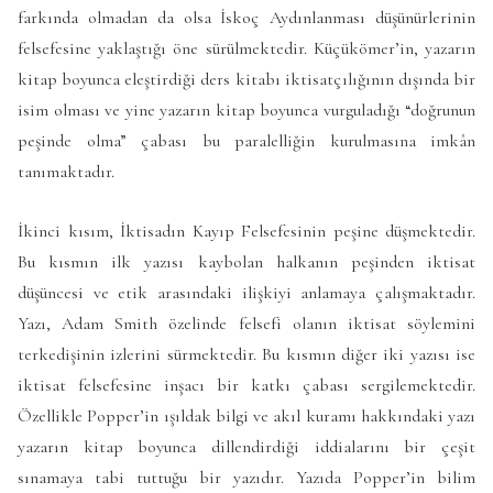
farkında olmadan da olsa İskoç Aydınlanması düşünürlerinin
felsefesine yaklaştığı öne sürülmektedir. Küçükömer’in, yazarın
kitap boyunca eleştirdiği ders kitabı iktisatçılığının dışında bir
isim olması ve yine yazarın kitap boyunca vurguladığı “doğrunun
peşinde olma” çabası bu paralelliğin kurulmasına imkân
tanımaktadır.
İkinci kısım, İktisadın Kayıp Felsefesinin peşine düşmektedir.
Bu kısmın ilk yazısı kaybolan halkanın peşinden iktisat
düşüncesi ve etik arasındaki ilişkiyi anlamaya çalışmaktadır.
Yazı, Adam Smith özelinde felsefi olanın iktisat söylemini
terkedişinin izlerini sürmektedir. Bu kısmın diğer iki yazısı ise
iktisat felsefesine inşacı bir katkı çabası sergilemektedir.
Özellikle Popper’in ışıldak bilgi ve akıl kuramı hakkındaki yazı
yazarın kitap boyunca dillendirdiği iddialarını bir çeşit
sınamaya tabi tuttuğu bir yazıdır. Yazıda Popper’in bilim