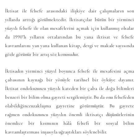
İktisat ile felsefe arasındaki ilişkiye dair çalışmaların son
yıllarda arttığı görülmektedir. İktisatçılar bütün bir yirminci
yüzyılı felsefe ile olan mesafelerini açmak için kullanmış olsalar
da 1990’lı yılların ortalarından bu yana iktisat ve felsefe
kavramlarını yan yana kullanan kitap, dergi ve makale sayısında
gözle görünür bir artış söz konusudur.
İktisadın yirminci yüzyıl boyunca felsefe ile mesafesini açma
çabasının kaynağı bir yönüyle tarihsel bir öyküye dayanır.
İktisat ondokuzuncu yüzyılı kateden bir çaba ile doğa bilimleri
benzeri bir bilim olma gayreti sergilemiştir. Bu da onu felsefeden
olabildiğinceuzaklaşma gayretine götürmüştür. Bu gayrete
rağmen ondokuzuncu yüzyılın önemli iktisatçı düşünürlerinin
önemlice bir kısmının hâlâ felsefi bir sosyal bilim
kavramlaştırması inşasıyla uğraştıkları söylenebilir.