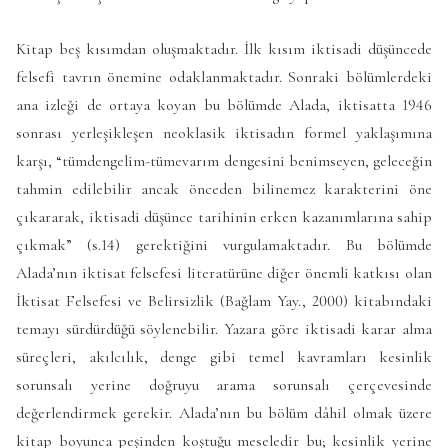
Kitap beş kısımdan oluşmaktadır. İlk kısım iktisadi düşüncede
felsefi tavrın önemine odaklanmaktadır. Sonraki bölümlerdeki
ana izleği de ortaya koyan bu bölümde Alada, iktisatta 1946
sonrası yerleşikleşen neoklasik iktisadın formel yaklaşımına
karşı, “tümdengelim-tümevarım dengesini benimseyen, geleceğin
tahmin edilebilir ancak önceden bilinemez karakterini öne
çıkararak, iktisadi düşünce tarihinin erken kazanımlarına sahip
çıkmak” (s.14) gerektiğini vurgulamaktadır. Bu bölümde
Alada’nın iktisat felsefesi literatürüne diğer önemli katkısı olan
İktisat Felsefesi ve Belirsizlik (Bağlam Yay., 2000) kitabındaki
temayı sürdürdüğü söylenebilir. Yazara göre iktisadi karar alma
süreçleri, akılcılık, denge gibi temel kavramları kesinlik
sorunsalı yerine doğruyu arama sorunsalı çerçevesinde
değerlendirmek gerekir. Alada’nın bu bölüm dâhil olmak üzere
kitap boyunca peşinden koştuğu meseledir bu; kesinlik yerine