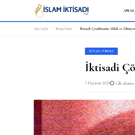
ANAS
Ana Sayfa
/
Kitap-Öneri
/
İktisadi Çözülmenin Ahlak ve Zihniye
KITAP-ÖNERI
İktisadi Ç
5 Haziran 2020
1 dk okuma