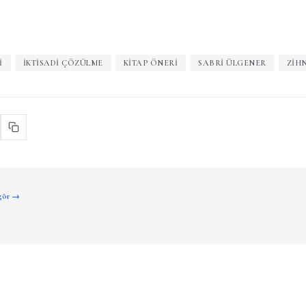
I
IKTISADI ÇÖZÜLME
KITAP ÖNERI
SABRI ÜLGENER
ZIH
 gör →