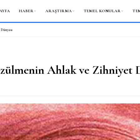
AYFA
HABER
ARAŞTIRMA
TEMEL KONULAR
TE
t Dünyası
özülmenin Ahlak ve Zihniyet 