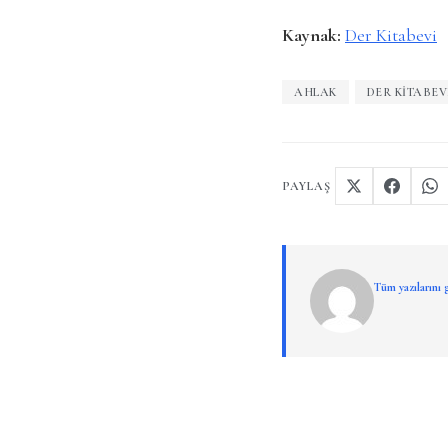
Kaynak:
Der Kitabevi
AHLAK
DER KITABEV
PAYLAŞ
Tüm yazılarını