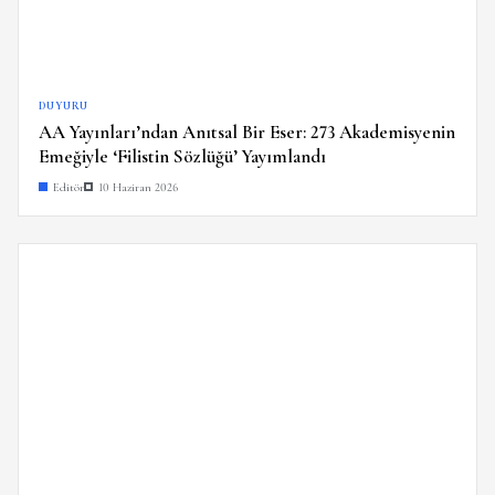
DUYURU
AA Yayınları’ndan Anıtsal Bir Eser: 273 Akademisyenin
Emeğiyle ‘Filistin Sözlüğü’ Yayımlandı
Editör
10 Haziran 2026