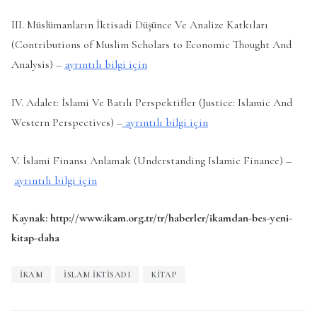
III. Müslümanların İktisadi Düşünce Ve Analize Katkıları
(Contributions of Muslim Scholars to Economic Thought And
Analysis) –
ayrıntılı bilgi için
IV. Adalet: İslami Ve Batılı Perspektifler (Justice: Islamic And
Western Perspectives) –
ayrıntılı bilgi için
V. İslami Finansı Anlamak (Understanding Islamic Finance) –
ayrıntılı bilgi için
Kaynak: http://www.ikam.org.tr/tr/haberler/ikamdan-bes-yeni-
kitap-daha
IKAM
ISLAM IKTISADI
KITAP