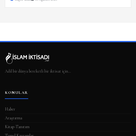
Adil bir dünya bereketli bir iktisat için…
KONULAR
Haber
Araştırma
Kitap-Tanıtım
Temel Kavramlar