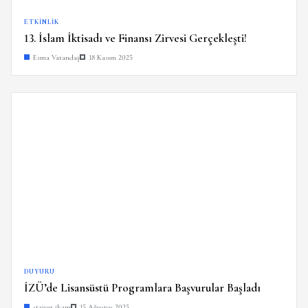
ETKINLIK
13. İslam İktisadı ve Finansı Zirvesi Gerçekleşti!
Esma Vatandaş
18 Kasım 2025
DUYURU
İZÜ’de Lisansüstü Programlara Başvurular Başladı
stajyer ikam
15 Ağustos 2025