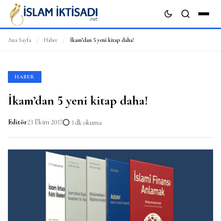
Ana Sayfa
/
Haber
/
İkam’dan 5 yeni kitap daha!
ARA
HABER
İkam’dan 5 yeni kitap daha!
Editör
23 Ekim 2017
1 dk okuma