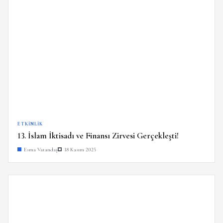
ETKINLIK
13. İslam İktisadı ve Finansı Zirvesi Gerçekleşti!
Esma Vatandaş
18 Kasım 2025