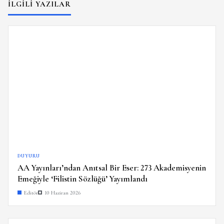
İLGILI YAZILAR
DUYURU
AA Yayınları’ndan Anıtsal Bir Eser: 273 Akademisyenin
Emeğiyle ‘Filistin Sözlüğü’ Yayımlandı
Editör
10 Haziran 2026