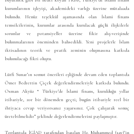
kurumlarının işleyişi, akademideki varlığı üzerine mütalaada
bulundu. Henüz teşekkül aşamasında olan İslami finans
temsilcilerinin, kurumlar arasında kurulacak güçlü ilişkilerle
sorunlar ve potansiyeller üzerine fikir alış-verişinde
bulunmalarının öneminden bahsedildi. Yeni projelerle İslam
iktisadının teorik ve pratik zeminin oluşmasına katkıda
bulunulacağı fikri oluştu.
Lütfi Sunar’ın somut önerileri eşliğinde devam eden toplantıda
Ömer Bedrettin Çiçek değerlendirmeleriyle katkıda bulundu.
Osman Akyüz “ Türkiye’de İslami finans, kurulduğu yıllar
itibariyle, zor bir dönemden geçti; bugün itibariyle reel bir
ihtiyaca cevap veriyorsanız yaşarsınız. Çok çalışarak sonuç
üretebilmelidir” şeklinde değerlendirmelerini paylaşmıştır.
Toplantıda İGİAD tarafından basılan Hz. Muhammed (sav)’in