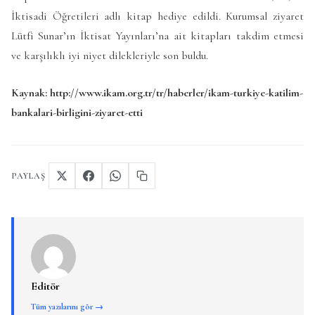
İktisadi Öğretileri adlı kitap hediye edildi. Kurumsal ziyaret
Lütfi Sunar’ın İktisat Yayınları’na ait kitapları takdim etmesi
ve karşılıklı iyi niyet dilekleriyle son buldu.
Kaynak: http://www.ikam.org.tr/tr/haberler/ikam-turkiye-katilim-
bankalari-birligini-ziyaret-etti
PAYLAŞ
Editör
Tüm yazılarını gör →