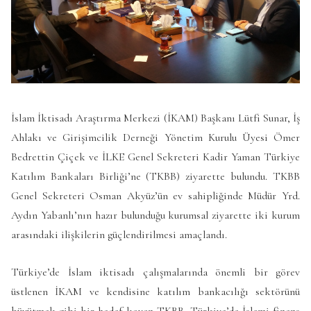
İslam İktisadı Araştırma Merkezi (İKAM) Başkanı Lütfi Sunar, İş
Ahlakı ve Girişimcilik Derneği Yönetim Kurulu Üyesi Ömer
Bedrettin Çiçek ve İLKE Genel Sekreteri Kadir Yaman Türkiye
Katılım Bankaları Birliği’ne (TKBB) ziyarette bulundu. TKBB
Genel Sekreteri Osman Akyüz’ün ev sahipliğinde Müdür Yrd.
Aydın Yabanlı’nın hazır bulunduğu kurumsal ziyarette iki kurum
arasındaki ilişkilerin güçlendirilmesi amaçlandı.
Türkiye’de İslam iktisadı çalışmalarında önemli bir görev
üstlenen İKAM ve kendisine katılım bankacılığı sektörünü
büyütmek gibi bir hedef koyan TKBB, Türkiye’de İslami finans