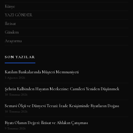
Künye
YAZI GÖNDER
İktisat
Gündem
Araştırma
SON YAZILAR
Katılım Bankalarında Müşteri Memnuniyeti
3 Ağustos 2026
Şehrin Kalbinden Hayatın Merkezine: Camileri Yeniden Düşünmek
30 Temmuz 2026
Semavi Ölçü ve Dünyevi Terazi: İrade Kesişiminde Fiyatların Doğası
30 Temmuz 2026
Fiyatı Olanın Değeri: İktisat ve Ahlakın Çatışması
9 Temmuz 2026