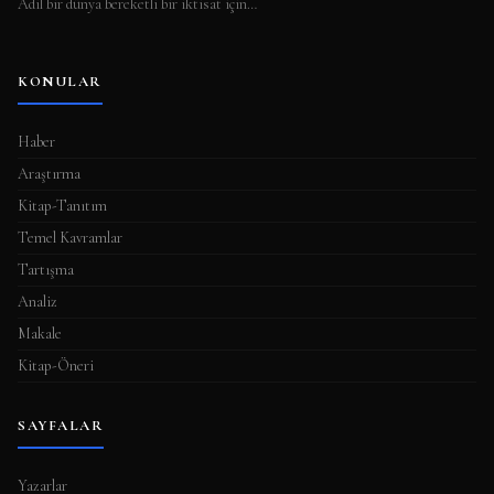
Adil bir dünya bereketli bir iktisat için…
KONULAR
Haber
Araştırma
Kitap-Tanıtım
Temel Kavramlar
Tartışma
Analiz
Makale
Kitap-Öneri
SAYFALAR
Yazarlar