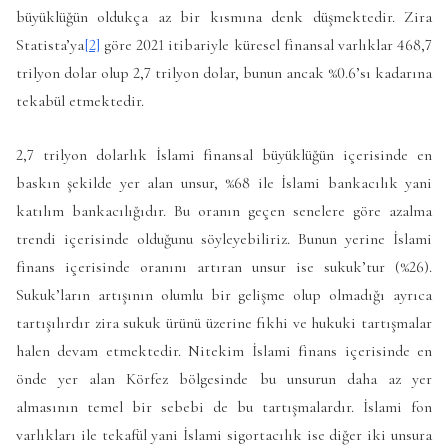
büyüklüğün oldukça az bir kısmına denk düşmektedir. Zira
Statista’ya
[2]
göre 2021 itibariyle küresel finansal varlıklar 468,7
trilyon dolar olup 2,7 trilyon dolar, bunun ancak %0.6’sı kadarına
tekabül etmektedir.
2,7 trilyon dolarlık İslami finansal büyüklüğün içerisinde en
baskın şekilde yer alan unsur, %68 ile İslami bankacılık yani
katılım bankacılığıdır. Bu oranın geçen senelere göre azalma
trendi içerisinde olduğunu söyleyebiliriz. Bunun yerine İslami
finans içerisinde oranını artıran unsur ise sukuk’tur (%26).
Sukuk’ların artışının olumlu bir gelişme olup olmadığı ayrıca
tartışılırdır zira sukuk ürünü üzerine fıkhi ve hukuki tartışmalar
halen devam etmektedir. Nitekim İslami finans içerisinde en
önde yer alan Körfez bölgesinde bu unsurun daha az yer
almasının temel bir sebebi de bu tartışmalardır. İslami fon
varlıkları ile tekafül yani İslami sigortacılık ise diğer iki unsura