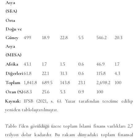
Asya
(SEA)
Orta
Doğu ve
Güney
499
18.9
22.8
5.5
546.2
20.3
Asya
(MESA)
Afrika
43.1
1.7
1.5
0.6
46.9
1.7
Diğerleri
61.8
22.1
31.3
0.6
115.8
4.3
Toplam
1,841.8
689.5
143.8
23.1
2,698.2
100
Oran (%)
68.3
25.6
5.3
0.9
100
Kaynak:
IFSB (2021, s. 6). Yazar tarafından tercüme edilip
yeniden tablolaştırılmıştır.
Tablo 1’den görüldüğü üzere toplam İslami finans varlıkları 2,7
trilyon dolar kadardır. Bu rakam dünyadaki toplam finansal