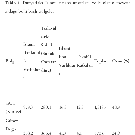
Tablo 1:
Dünyadaki İslami finans unsurları ve bunların mevcut
olduğu belli başlı bölgeler
Tedavül
deki
İslami
Sukuk
İslami
Bankacıl
(Sukuk
Fon
Tekafül
Bölge
ık
Toplam
Oran (%)
Outstan
Varlıklar
Katkıları
Varlıklar
ding)
ı
ı
GCC
979.7
280.4
46.3
12.3
1,318.7
48.9
(Körfez)
Güney-
Doğu
258.2
366.4
41.9
4.1
670.6
24.9