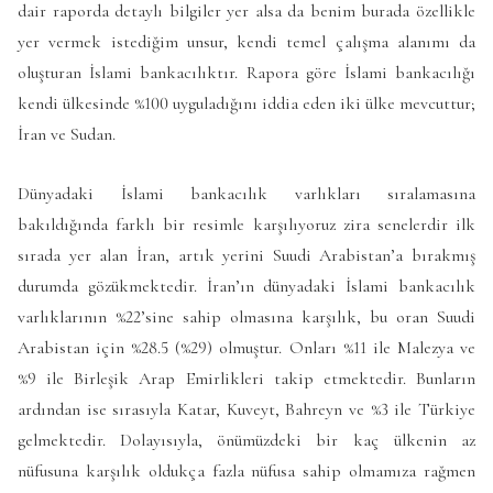
dair raporda detaylı bilgiler yer alsa da benim burada özellikle
yer vermek istediğim unsur, kendi temel çalışma alanımı da
oluşturan İslami bankacılıktır. Rapora göre İslami bankacılığı
kendi ülkesinde %100 uyguladığını iddia eden iki ülke mevcuttur;
İran ve Sudan.
Dünyadaki İslami bankacılık varlıkları sıralamasına
bakıldığında farklı bir resimle karşılıyoruz zira senelerdir ilk
sırada yer alan İran, artık yerini Suudi Arabistan’a bırakmış
durumda gözükmektedir. İran’ın dünyadaki İslami bankacılık
varlıklarının %22’sine sahip olmasına karşılık, bu oran Suudi
Arabistan için %28.5 (%29) olmuştur. Onları %11 ile Malezya ve
%9 ile Birleşik Arap Emirlikleri takip etmektedir. Bunların
ardından ise sırasıyla Katar, Kuveyt, Bahreyn ve %3 ile Türkiye
gelmektedir. Dolayısıyla, önümüzdeki bir kaç ülkenin az
nüfusuna karşılık oldukça fazla nüfusa sahip olmamıza rağmen