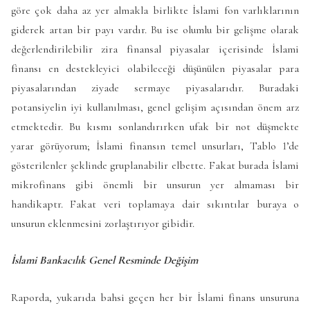
göre çok daha az yer almakla birlikte İslami fon varlıklarının
giderek artan bir payı vardır. Bu ise olumlu bir gelişme olarak
değerlendirilebilir zira finansal piyasalar içerisinde İslami
finansı en destekleyici olabileceği düşünülen piyasalar para
piyasalarından ziyade sermaye piyasalarıdır. Buradaki
potansiyelin iyi kullanılması, genel gelişim açısından önem arz
etmektedir. Bu kısmı sonlandırırken ufak bir not düşmekte
yarar görüyorum; İslami finansın temel unsurları, Tablo 1’de
gösterilenler şeklinde gruplanabilir elbette. Fakat burada İslami
mikrofinans gibi önemli bir unsurun yer almaması bir
handikaptr. Fakat veri toplamaya dair sıkıntılar buraya o
unsurun eklenmesini zorlaştırıyor gibidir.
İslami Bankacılık Genel Resminde Değişim
Raporda, yukarıda bahsi geçen her bir İslami finans unsuruna