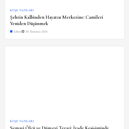
KÖŞE YAZILARI
Şehrin Kalbinden Hayatın Merkezine: Camileri
Yeniden Düşünmek
Editör
30 Temmuz 2026
KÖŞE YAZILARI
Semavi Ölçü ve Dünyevi Terazi: İrade Kesişiminde