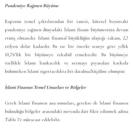
Pandemiye Rağmen Büyüme
Raporun temel çıktılarından bir tanesi, küresel boyuttaki
pandemiye rağmen dünyadaki İslami finans büyümesinin devam
etmiş olmasıdır. İslami finansal büyüklüğün ulaştığı rakam, 2,7
trilyon dolar kadardır. Bu ise bir önceki seneye göre yıllık
10,7%’lik bir büyümeye tekabül etmektedir. Bu büyümeye
özellikle İslami bankacılık ve sermaye piyasaları katkıda
bulunurken İslami sigortacılıkta bir daralma/küçülme olmuştur.
İslami Finansın Temel Unsurları ve Bölgeler
Gerek İslami finansın ana unsurları, gerekse de İslami finansın
bulunduğu bölgeler arasındaki mevcuda dair fikir edinmek adına
Tablo 1’e müracaat edilebilir.