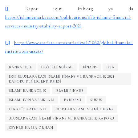
[1]
Rapor için: ifsb.org ya da
https://islamicmarkets.com/publications/ifsb-islamic-financial-
services-industry-stability-report-2021
[2]
https://www.statista.com/statistics/421060/global-financial-
institutions-assets/
BANKACILIK
DEĞERLENDIRME
FINANS
IFSB
IFSB ULUSLARARASI İSLAMI FINANS VE BANKACILIK 2021
RAPORU DEĞERLENDIRMESI
İSLAMI BANKACILIK
ISLAMI FINANS
ISLAMI FON VARLIKLARI
PANDEMI
SUKUK
TEKAFÜL KATKILARI
ULUSLARARASI İSLAMI FİNANS
ULUSLARARASI İSLAMI FINANS VE BANKACILIK RAPORU
ZEYNEB HAFSA ORHAN