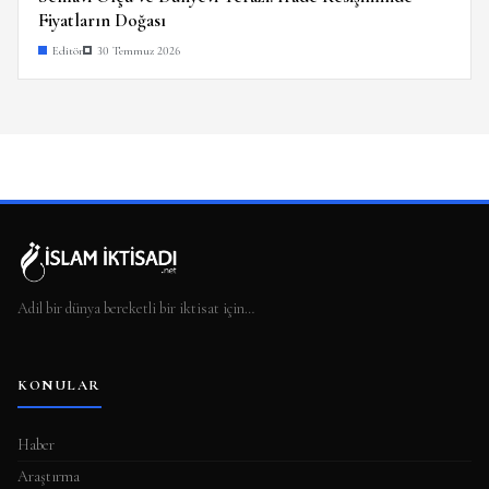
Fiyatların Doğası
Editör
30 Temmuz 2026
Adil bir dünya bereketli bir iktisat için…
KONULAR
Haber
Araştırma