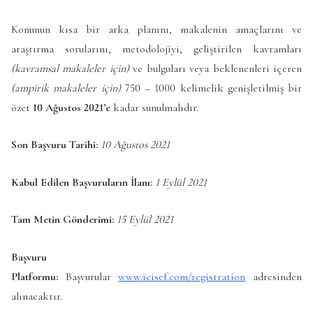
Konunun kısa bir arka planını, makalenin amaçlarını ve
araştırma sorularını, metodolojiyi, geliştirilen kavramları
(kavramsal makaleler için)
ve bulguları veya beklenenleri içeren
(ampirik makaleler için)
750 – 1000 kelimelik genişletilmiş bir
özet
10 Ağustos 2021’e
kadar sunulmalıdır.
Son Başvuru Tarihi:
10 Ağustos 2021
Kabul Edilen Başvuruların İlanı:
1 Eylül 2021
Tam Metin Gönderimi:
15 Eylül 2021
Başvuru
Platformu:
Başvurular
www.icisef.com/registration
adresinden
alınacaktır.