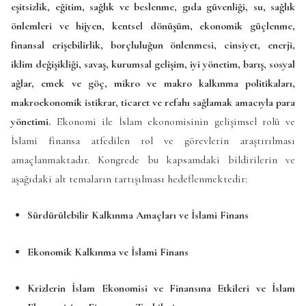
eşitsizlik, eğitim, sağlık ve beslenme, gıda güvenliği, su, sağlık
önlemleri ve hijyen, kentsel dönüşüm, ekonomik güçlenme,
finansal erişebilirlik, borçluluğun önlenmesi, cinsiyet, enerji,
iklim değişikliği, savaş, kurumsal gelişim, iyi yönetim, barış, sosyal
ağlar, emek ve göç, mikro ve makro kalkınma politikaları,
makroekonomik istikrar, ticaret ve refahı sağlamak amacıyla para
yönetimi.
Ekonomi ile İslam ekonomisinin gelişimsel rolü ve
İslami finansa atfedilen rol ve görevlerin araştırılması
amaçlanmaktadır. Kongrede bu kapsamdaki bildirilerin ve
aşağıdaki alt temaların tartışılması hedeflenmektedir:
Sürdürülebilir Kalkınma Amaçları ve İslami Finans
Ekonomik Kalkınma ve İslami Finans
Krizlerin İslam Ekonomisi ve Finansına Etkileri ve İslam