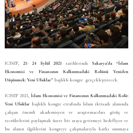
ICISEF,
21- 24 Eylül 2021
tarihlerinde
Sakarya’da
“İslam
Ekonomisi ve Finansının Kalkınmadaki Rolünü Yeniden
Düşünmek: Yeni Ufuklar”
başlıklı kongre gerçekleştirecek.
ICISEF 2021,
İslam Ekonomisi ve Finansının Kalkınmadaki Rolü:
Yeni Ufuklar
başlıklı kongre etrafında İslam iktisadı alanında
çalışan önemli akademisyen ve araştırmacıları görüş ve
tecrübelerini paylaşmak üzere bir araya getirmeyi hedefliyor ve
bu alanın ilgililerini kongreye çalışmalarıyla katkı sunmaya