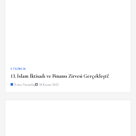
ETKINLIK
13. İslam İktisadı ve Finansı Zirvesi Gerçekleşti!
Esma Vatandaş
18 Kasım 2025