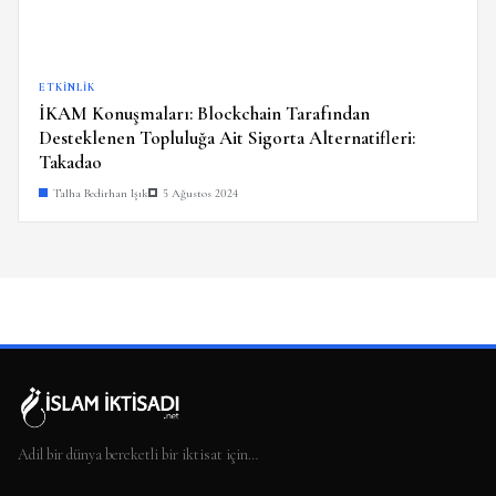
ETKINLIK
İKAM Konuşmaları: Blockchain Tarafından
Desteklenen Topluluğa Ait Sigorta Alternatifleri:
Takadao
Talha Bedirhan Işık
5 Ağustos 2024
Adil bir dünya bereketli bir iktisat için…