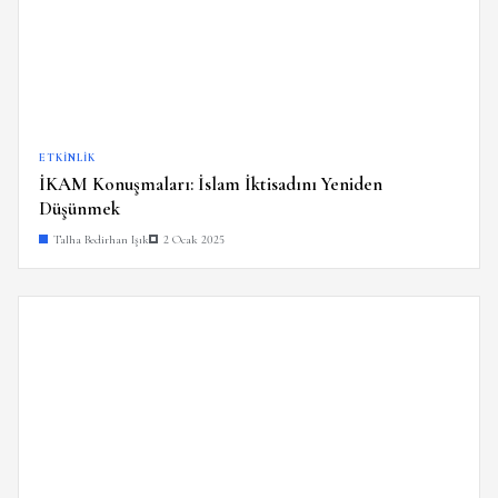
ETKINLIK
İKAM Konuşmaları: İslam İktisadını Yeniden
Düşünmek
Talha Bedirhan Işık
2 Ocak 2025