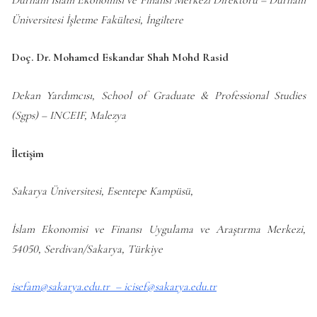
Üniversitesi İşletme Fakültesi, İngiltere
Doç. Dr. Mohamed Eskandar Shah Mohd Rasid
Dekan Yardımcısı, School of Graduate & Professional Studies
(Sgps) –
INCEIF, Malezya
İletişim
Sakarya Üniversitesi, Esentepe Kampüsü,
İslam Ekonomisi ve Finansı Uygulama ve Araştırma Merkezi,
54050, Serdivan/Sakarya, Türkiye
isefam@sakarya.edu.tr –
icisef@sakarya.edu.tr