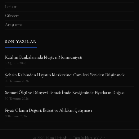
İktisat
Gündem
Araştırma
SON YAZILAR
Katılım Bankalarında Müşteri Memnuniyeti
3 Ağustos 2026
Şehrin Kalbinden Hayatın Merkezine: Camileri Yeniden Düşünmek
30 Temmuz 2026
Semavi Ölçü ve Dünyevi Terazi: İrade Kesişiminde Fiyatların Doğası
30 Temmuz 2026
Fiyatı Olanın Değeri: İktisat ve Ahlakın Çatışması
9 Temmuz 2026
© 2026 İslam İktisadı — Tüm hakları saklıdır.