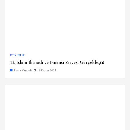
ETKINLIK
13. İslam İktisadı ve Finansı Zirvesi Gerçekleşti!
Esma Vatandaş
18 Kasım 2025