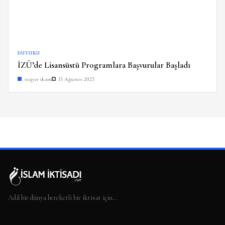
DUYURU
İZÜ’de Lisansüstü Programlara Başvurular Başladı
stajyer ikam
15 Ağustos 2025
Adil bir dünya bereketli bir iktisat için…