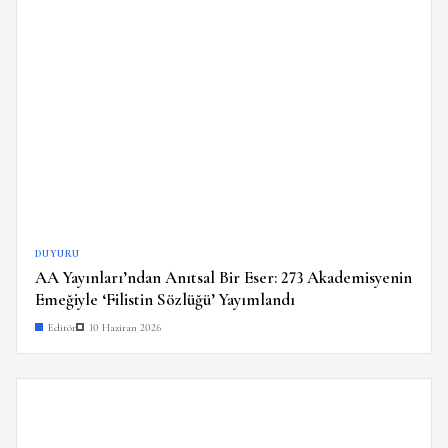
DUYURU
AA Yayınları’ndan Anıtsal Bir Eser: 273 Akademisyenin
Emeğiyle ‘Filistin Sözlüğü’ Yayımlandı
Editör
10 Haziran 2026