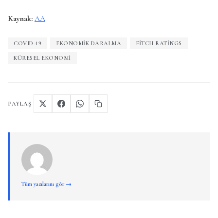
Kaynak:
AA
COVID-19
EKONOMIK DARALMA
FITCH RATINGS
KÜRESEL EKONOMI
PAYLAŞ
Tüm yazılarını gör →