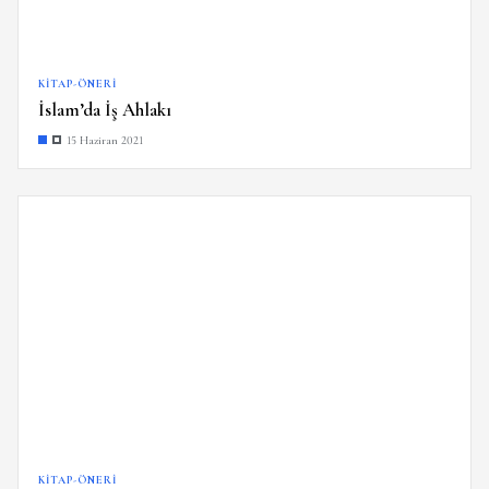
KITAP-ÖNERI
İslam’da İş Ahlakı
15 Haziran 2021
KITAP-ÖNERI