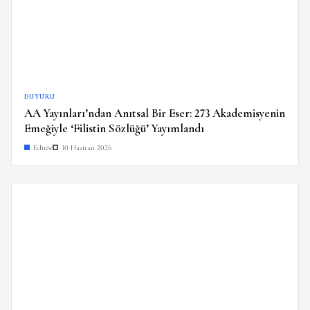
DUYURU
AA Yayınları’ndan Anıtsal Bir Eser: 273 Akademisyenin
Emeğiyle ‘Filistin Sözlüğü’ Yayımlandı
Editör
10 Haziran 2026