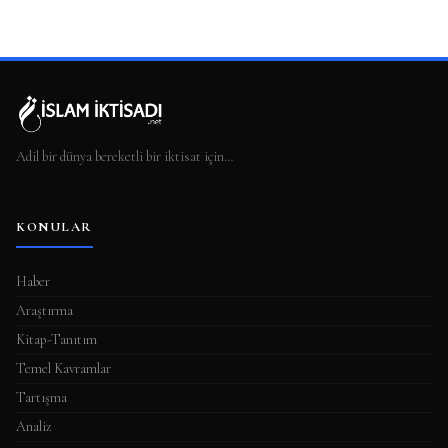
Adil bir dünya bereketli bir iktisat için…
KONULAR
Haber
Araştırma
Kitap-Tanıtım
Temel Kavramlar
Tartışma
Analiz