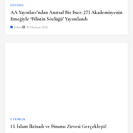
DUYURU
AA Yayınları’ndan Anıtsal Bir Eser: 273 Akademisyenin
Emeğiyle ‘Filistin Sözlüğü’ Yayımlandı
Editör
10 Haziran 2026
ETKINLIK
13. İslam İktisadı ve Finansı Zirvesi Gerçekleşti!