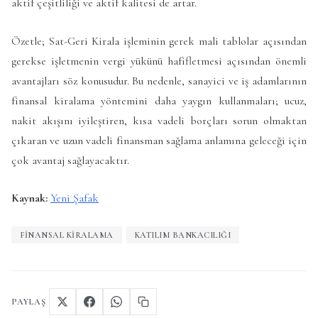
aktif çeşitliliği ve aktif kalitesi de artar.
Özetle; Sat-Geri Kirala işleminin gerek mali tablolar açısından
gerekse işletmenin vergi yükünü hafifletmesi açısından önemli
avantajları söz konusudur. Bu nedenle, sanayici ve iş adamlarının
finansal kiralama yöntemini daha yaygın kullanmaları; ucuz,
nakit akışını iyileştiren, kısa vadeli borçları sorun olmaktan
çıkaran ve uzun vadeli finansman sağlama anlamına geleceği için
çok avantaj sağlayacaktır.
Kaynak:
Yeni Şafak
FINANSAL KIRALAMA
KATILIM BANKACILIĞI
PAYLAŞ