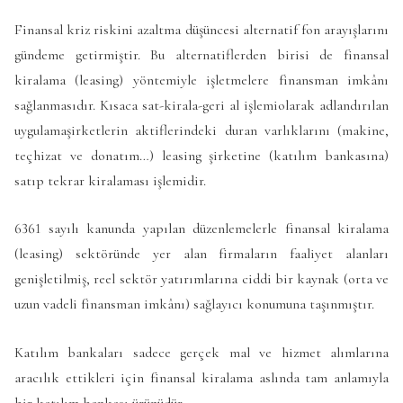
Finansal kriz riskini azaltma düşüncesi alternatif fon arayışlarını
gündeme getirmiştir. Bu alternatiflerden birisi de finansal
kiralama (leasing) yöntemiyle işletmelere finansman imkânı
sağlanmasıdır. Kısaca sat-kirala-geri al işlemi
olarak adlandırılan
uygulama
şirketlerin aktiflerindeki duran varlıklarını (makine,
teçhizat ve donatım…) leasing şirketine (katılım bankasına)
satıp tekrar kiralaması işlemidir.
6361 sayılı kanunda yapılan düzenlemelerle finansal kiralama
(leasing) sektöründe yer alan firmaların faaliyet alanları
genişletilmiş, reel sektör yatırımlarına ciddi bir kaynak (orta ve
uzun vadeli finansman imkânı) sağlayıcı konumuna taşınmıştır.
Katılım bankaları sadece gerçek mal ve hizmet alımlarına
aracılık ettikleri için finansal kiralama aslında tam anlamıyla
bir katılım bankası ürünüdür.