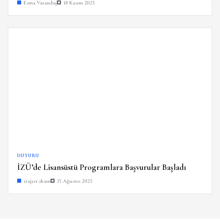
Esma Vatandaş
18 Kasım 2025
DUYURU
İZÜ’de Lisansüstü Programlara Başvurular Başladı
stajyer ikam
15 Ağustos 2025