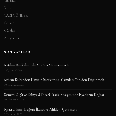
Yazarlar
Künye
YAZI GÖNDER
İktisat
Gündem
Araştırma
SON YAZILAR
Katılım Bankalarında Müşteri Memnuniyeti
3 Ağustos 2026
Şehrin Kalbinden Hayatın Merkezine: Camileri Yeniden Düşünmek
30 Temmuz 2026
Semavi Ölçü ve Dünyevi Terazi: İrade Kesişiminde Fiyatların Doğası
30 Temmuz 2026
Fiyatı Olanın Değeri: İktisat ve Ahlakın Çatışması
9 Temmuz 2026