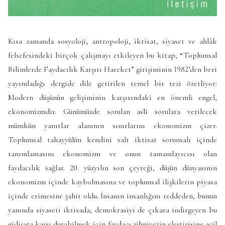
Kısa zamanda sosyoloji, antropoloji, iktisat, siyaset ve ahlâk
felsefesindeki birçok çalışmayı etkileyen bu kitap, “Toplumsal
Bilimlerde Faydacılık Karşıtı Hareket” girişiminin 1982’den beri
yayımladığı dergide dile getirilen temel bir tezi özetliyor:
Modern düşünün gelişiminin karşısındaki en önemli engel,
ekonomizmdir. Günümüzde sorulan asli sorulara verilecek
mümkün yanıtlar alanının sınırlarını ekonomizm çizer.
Toplumsal tahayyülün kendini salt iktisat sorunsalı içinde
tanımlamasını ekonomizm ve onun tamamlayıcısı olan
faydacılık sağlar. 20. yüzyılın son çeyreği, düşün dünyasının
ekonomizm içinde kaybolmasına ve toplumsal ilişkilerin piyasa
içinde erimesine şahit oldu. İnsanın insanlığını reddeden, bunun
yanında siyaseti iktisada, demokrasiyi de çıkara indirgeyen bu
gidişata karşı durabilmek için faydacı zihniyetin eleştirisine acil