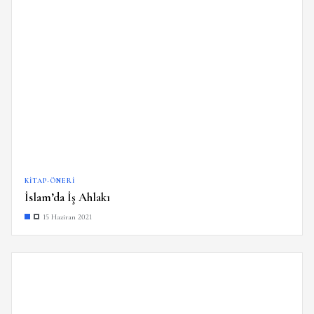
KITAP-ÖNERI
İslam’da İş Ahlakı
15 Haziran 2021