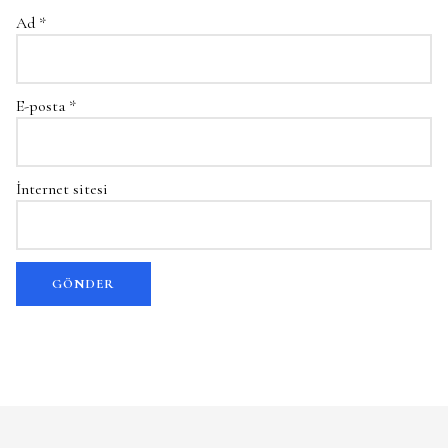
Ad
*
E-posta
*
İnternet sitesi