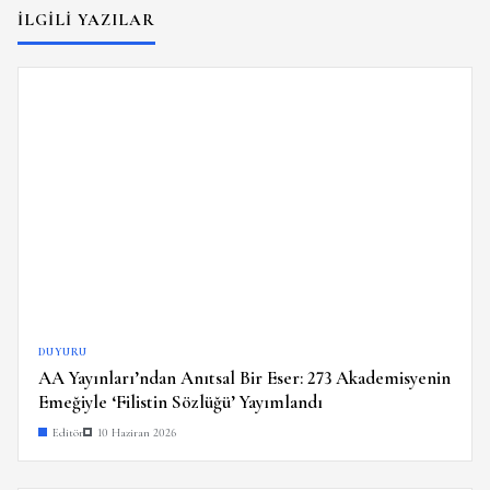
İLGILI YAZILAR
DUYURU
AA Yayınları’ndan Anıtsal Bir Eser: 273 Akademisyenin
Emeğiyle ‘Filistin Sözlüğü’ Yayımlandı
Editör
10 Haziran 2026