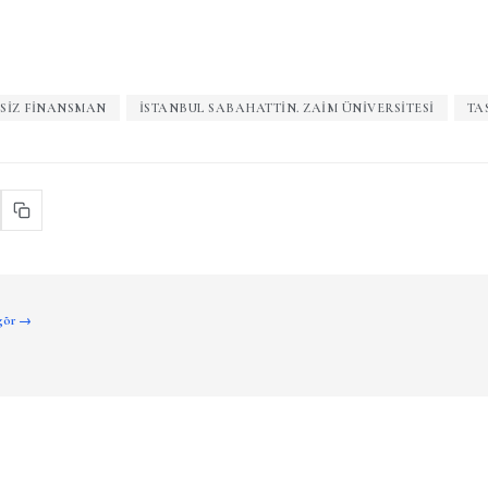
ZSIZ FINANSMAN
İSTANBUL SABAHATTIN. ZAIM ÜNIVERSITESI
TA
 gör →