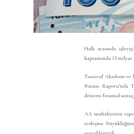
Halk arasında işleyiş
kapsamında 13 milyar 3
Tasarruf Akademi ve İs
Finans Raporu’nda Tü
dönemi finansal sonuç
AA muhabirinin rapord
sözleşme büyüklüğüne
gerçekleştirdi.