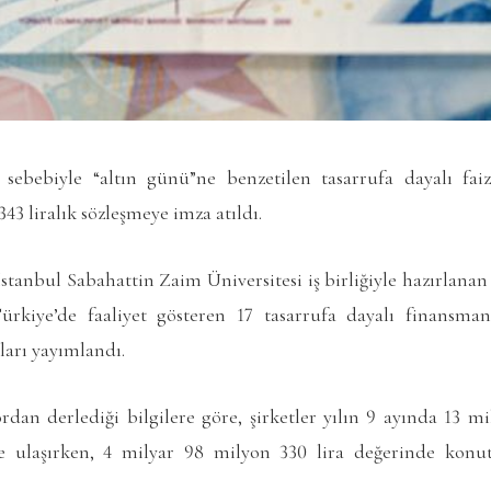
i sebebiyle “altın günü”ne benzetilen tasarrufa dayalı fai
43 liralık sözleşmeye imza atıldı.
tanbul Sabahattin Zaim Üniversitesi iş birliğiyle hazırlana
rkiye’de faaliyet gösteren 17 tasarrufa dayalı finansman 
ları yayımlandı.
an derlediği bilgilere göre, şirketler yılın 9 ayında 13 mil
 ulaşırken, 4 milyar 98 milyon 330 lira değerinde konut