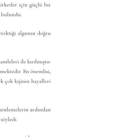
irketler için güçlü bir
e bulundu.
rektiği algsının doğru
leleri ile kırılmıştır.
mektedir. En önemlisi,
k çok kişinin hayalleri
üzenlemelerin ardından
söyledi.