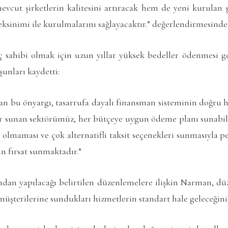
mevcut şirketlerin kalitesini artıracak hem de yeni kurulan ş
eksinimi ile kurulmalarını sağlayacaktır.” değerlendirmesind
 sahibi olmak için uzun yıllar yüksek bedeller ödenmesi ge
şunları kaydetti:
an bu önyargı, tasarrufa dayalı finansman sisteminin doğru ham
r sunan sektörümüz, her bütçeye uygun ödeme planı sunabil
olmaması ve çok alternatifli taksit seçenekleri sunmasıyla pe
in fırsat sunmaktadır.”
ından yapılacağı belirtilen düzenlemelere ilişkin Narman, d
müşterilerine sundukları hizmetlerin standart hale geleceğini 