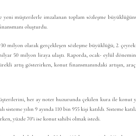
 yeni müşterilerle imzalanan toplam sözleşme büyüklüğünü
finansmanı oluşturdu.
 930 milyon olarak gerçekleşen sözleşme büyüklüğü; 2. çeyrek
5 milyar 50 milyon liraya ulaştı. Raporda, ocak- eylül dönem
rekli artış gösterirken, konut finansmanındaki artışın, ara
terilerini, her ay noter huzurunda çekilen kura ile konut y
alı sisteme yılın 9 ayında 110 bin 955 kişi katıldı. Sisteme katı
ken, yüzde 70’i ise konut sahibi olmak istedi.