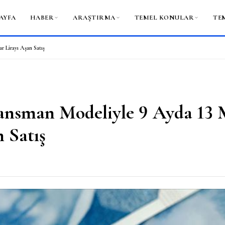
AYFA
HABER
ARAŞTIRMA
TEMEL KONULAR
TE
r Lirayı Aşan Satış
nansman Modeliyle 9 Ayda 13 
n Satış