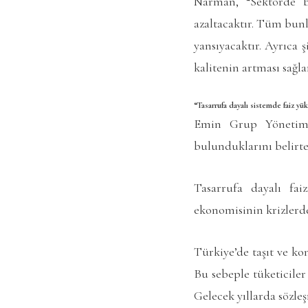
Narman, “Sektörde b
azaltacaktır. Tüm bunl
yansıyacaktır. Ayrıca 
kalitenin artması sağla
“Tasarrufa dayalı sistemde faiz yü
Emin Grup Yönetim 
bulunduklarını belirter
Tasarrufa dayalı fa
ekonomisinin krizlerde
Türkiye’de taşıt ve k
Bu sebeple tüketiciler
Gelecek yıllarda sözl