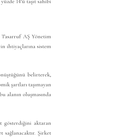
yüzde 14’ü taşıt sahibi
n Tasarruf AŞ Yönetim
n ihtiyaçlarına sistem
önüştüğünü belirterek,
omik şartları taşımayan
e bu alanın oluşmasında
t gösterdiğini aktaran
 sağlanacaktır. Şirket