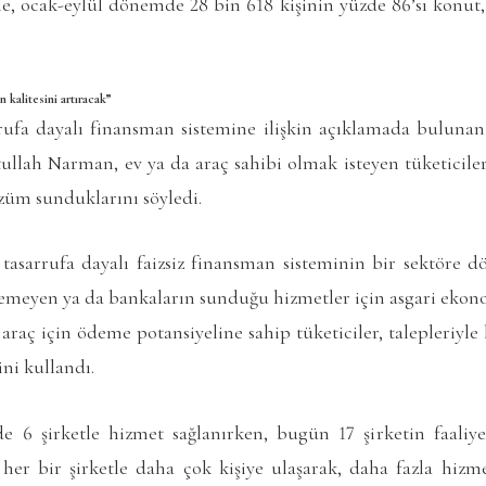
le, ocak-eylül dönemde 28 bin 618 kişinin yüzde 86’sı konut, 
n kalitesini artıracak”
ufa dayalı finansman sistemine ilişkin açıklamada buluna
llah Narman, ev ya da araç sahibi olmak isteyen tüketicileri
özüm sunduklarını söyledi.
tasarrufa dayalı faizsiz finansman sisteminin bir sektöre d
temeyen ya da bankaların sunduğu hizmetler için asgari ekon
araç için ödeme potansiyeline sahip tüketiciler, talepleriyl
ini kullandı.
e 6 şirketle hizmet sağlanırken, bugün 17 şirketin faaliye
her bir şirketle daha çok kişiye ulaşarak, daha fazla hizmet