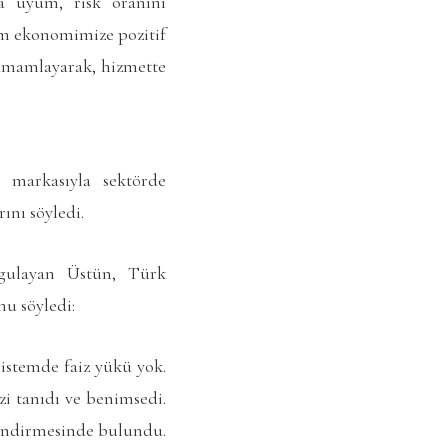
a uyum, risk oranını
rum ekonomimize pozitif
 tamamlayarak, hizmette
markasıyla sektörde
ını söyledi.
rgulayan Üstün, Türk
nu söyledi:
istemde faiz yükü yok.
zi tanıdı ve benimsedi.
lendirmesinde bulundu.