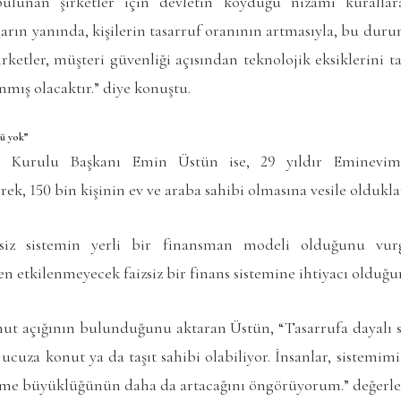
ulunan şirketler için devletin koyduğu nizami kurallar
arın yanında, kişilerin tasarruf oranının artmasıyla, bu du
şirketler, müşteri güvenliği açısından teknolojik eksiklerini
nmış olacaktır.” diye konuştu.
kü yok”
Kurulu Başkanı Emin Üstün ise, 29 yıldır Eminevim 
ek, 150 bin kişinin ev ve araba sahibi olmasına vesile olduklar
izsiz sistemin yerli bir finansman modeli olduğunu vu
n etkilenmeyecek faizsiz bir finans sistemine ihtiyacı olduğu
onut açığının bulunduğunu aktaran Üstün, “Tasarrufa dayalı s
 ucuza konut ya da taşıt sahibi olabiliyor. İnsanlar, sistemimi
eşme büyüklüğünün daha da artacağını öngörüyorum.” değer