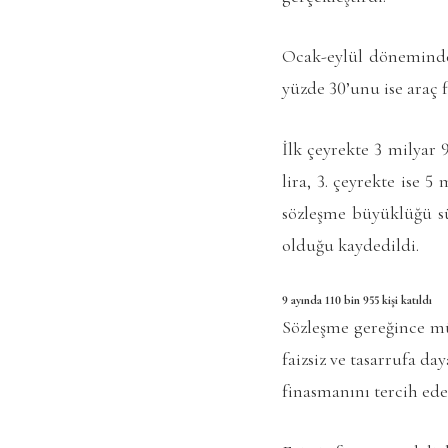
Ocak-eylül döneminde
yüzde 30’unu ise araç 
İlk çeyrekte 3 milyar
lira, 3. çeyrekte ise 
sözleşme büyüklüğü sü
olduğu kaydedildi.
9 ayında 110 bin 955 kişi katıldı
Sözleşme gereğince müş
faizsiz ve tasarrufa day
finasmanını tercih eder