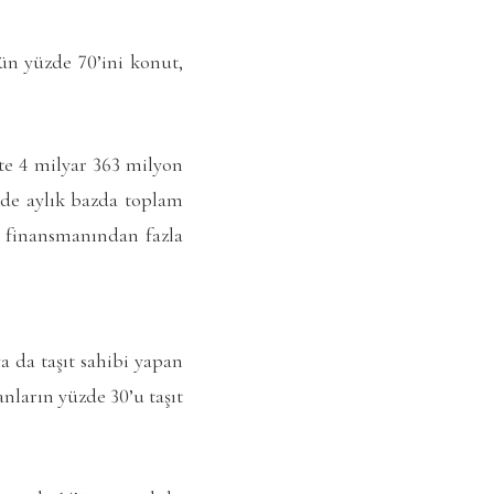
n yüzde 70’ini konut,
te 4 milyar 363 milyon
inde aylık bazda toplam
ç finansmanından fazla
a da taşıt sahibi yapan
lanların yüzde 30’u taşıt