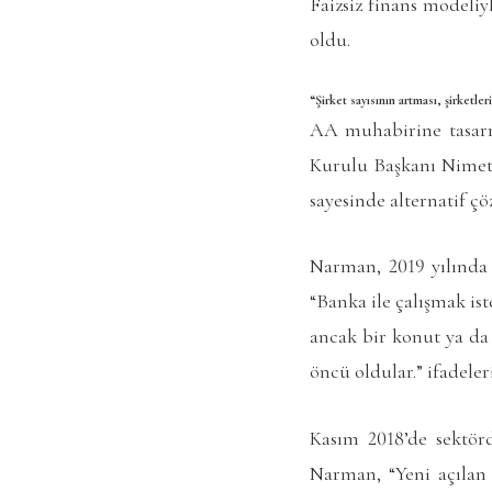
Faizsiz finans modeliy
oldu.
“Şirket sayısının artması, şirketleri
AA muhabirine tasarr
Kurulu Başkanı Nimetu
sayesinde alternatif ç
Narman, 2019 yılında 
“Banka ile çalışmak is
ancak bir konut ya da 
öncü oldular.” ifadeler
Kasım 2018’de sektörd
Narman, “Yeni açılan 