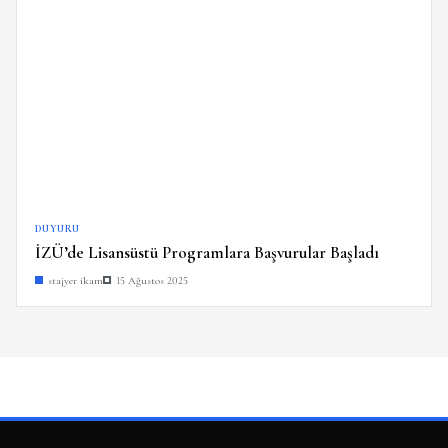
DUYURU
İZÜ’de Lisansüstü Programlara Başvurular Başladı
stajyer ikam
15 Ağustos 2025