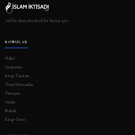
Adil bir dünya bereketli bir iktisat için…
KONULAR
Haber
Araştırma
Kitap-Tanıtım
Temel Kavramlar
Tartışma
Analiz
Makale
Kitap-Öneri