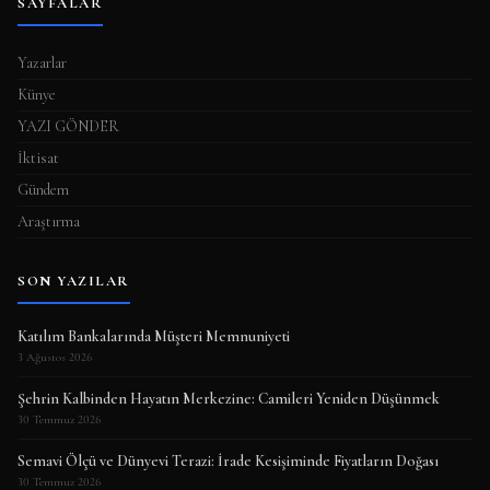
SAYFALAR
Yazarlar
Künye
YAZI GÖNDER
İktisat
Gündem
Araştırma
SON YAZILAR
Katılım Bankalarında Müşteri Memnuniyeti
3 Ağustos 2026
Şehrin Kalbinden Hayatın Merkezine: Camileri Yeniden Düşünmek
30 Temmuz 2026
Semavi Ölçü ve Dünyevi Terazi: İrade Kesişiminde Fiyatların Doğası
30 Temmuz 2026