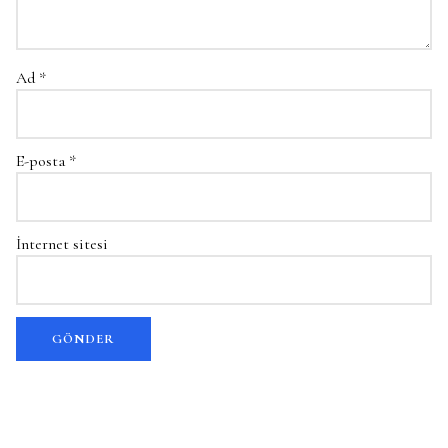
Ad
*
E-posta
*
İnternet sitesi