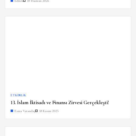
Editör
10 Haziran 2026
ETKINLIK
13. İslam İktisadı ve Finansı Zirvesi Gerçekleşti!
Esma Vatandaş
18 Kasım 2025