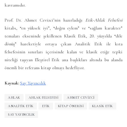
kavramıdır.
Prof. Dr. Ahmet Cevizci’nin hazırladığı
Etik-Ahlak Felsefesi
kitabı, “en yüksek iyi”, “doğru eylem” ve “sağlam karakter”
temaları ekseninde şekillenen Klasik Etik, 20. yüzyılda “dile
dönüş” hareketiyle ortaya çıkan Analitik Etik ile kıta
felsefesinin sınırları içerisinde kalan ve klasik etiğe tepki
niteliği taşıyan Eleştirel Etik ana başlıkları altında bu alanda
önemli bir referans kitap olmayı hedefliyor.
Kaynak:
Say Yayıncılık
AHLAK
AHLAK FELSEFESI
AHMET CEVIZCI
ANALITIK ETIK
ETIK
KITAP ÖNERISI
KLASIK ETIK
SAY YAYINCILIK