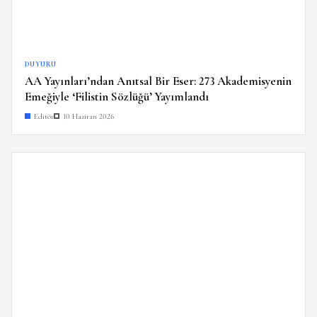
DUYURU
AA Yayınları’ndan Anıtsal Bir Eser: 273 Akademisyenin
Emeğiyle ‘Filistin Sözlüğü’ Yayımlandı
Editör
10 Haziran 2026