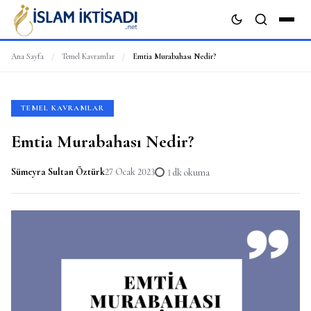
Ana Sayfa
/
Temel Kavramlar
/
Emtia Murabahası Nedir?
ARA
TEMEL KAVRAMLAR
Emtia Murabahası Nedir?
Sümeyra Sultan Öztürk
27 Ocak 2023
1 dk okuma