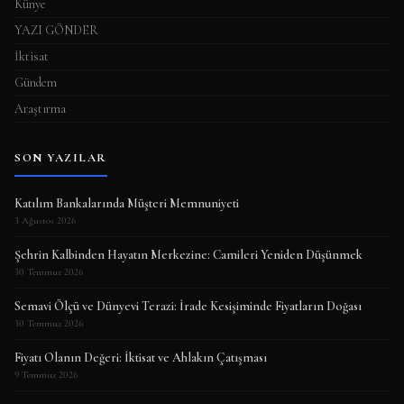
Künye
YAZI GÖNDER
İktisat
Gündem
Araştırma
SON YAZILAR
Katılım Bankalarında Müşteri Memnuniyeti
3 Ağustos 2026
Şehrin Kalbinden Hayatın Merkezine: Camileri Yeniden Düşünmek
30 Temmuz 2026
Semavi Ölçü ve Dünyevi Terazi: İrade Kesişiminde Fiyatların Doğası
30 Temmuz 2026
Fiyatı Olanın Değeri: İktisat ve Ahlakın Çatışması
9 Temmuz 2026