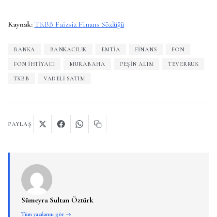
Kaynak:
TKBB Faizsiz Finans Sözlüğü
BANKA
BANKACILIK
EMTIA
FINANS
FON
FON IHTIYACI
MURABAHA
PEŞIN ALIM
TEVERRUK
TKBB
VADELI SATIM
PAYLAŞ
Sümeyra Sultan Öztürk
Tüm yazılarını gör →