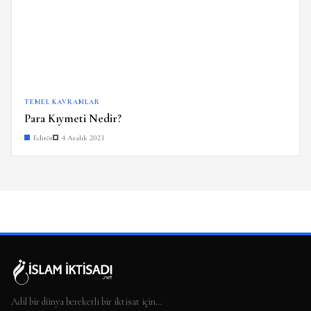
TEMEL KAVRAMLAR
Para Kıymeti Nedir?
Editör
4 Aralık 2023
Adil bir dünya bereketli bir iktisat için…