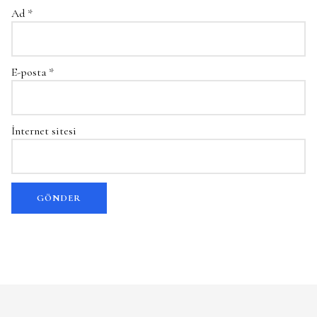
Ad
*
E-posta
*
İnternet sitesi