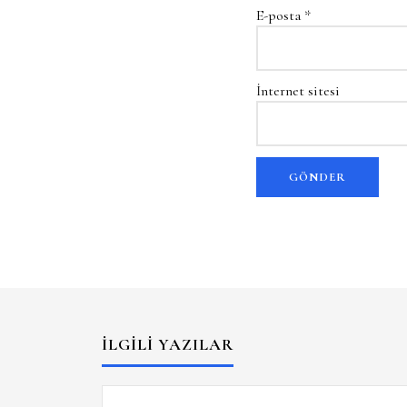
E-posta
*
İnternet sitesi
İLGILI YAZILAR