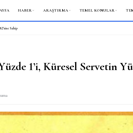
AYFA
HABER
ARAŞTIRMA
TEMEL KONULAR
TE
82’sine Sahip
üzde 1’i, Küresel Servetin Yü
okuma