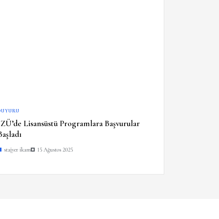
DUYURU
İZÜ’de Lisansüstü Programlara Başvurular
Başladı
stajyer ikam
15 Ağustos 2025