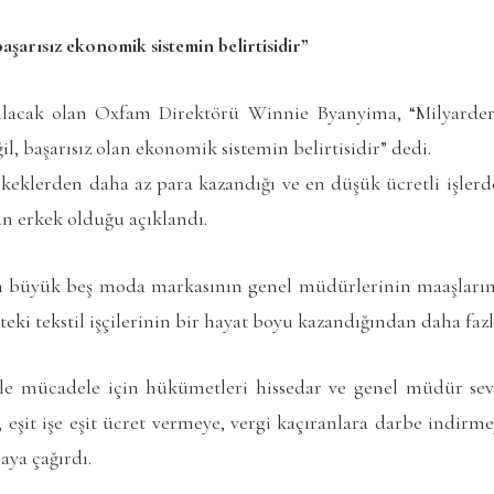
aşarısız ekonomik sistemin belirtisidir”
tılacak olan Oxfam Direktörü Winnie Byanyima, “Milyarder
l, başarısız olan ekonomik sistemin belirtisidir” dedi.
eklerden daha az para kazandığı ve en düşük ücretli işlerde ç
n erkek olduğu açıklandı.
 büyük beş moda markasının genel müdürlerinin maaşların
eki tekstil işçilerinin bir hayat boyu kazandığından daha faz
kle mücadele için hükümetleri hissedar ve genel müdür sevi
a, eşit işe eşit ücret vermeye, vergi kaçıranlara darbe indirme
aya çağırdı.