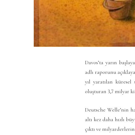
Davos’ta yarın başla
adlı raporunu açıklay
yıl yaratılan kürese
oluşturan 3,7 milyar ki
Deutsche Welle’nin ha
altı kez daha hızlı bü
çıktı ve milyarderlerin 