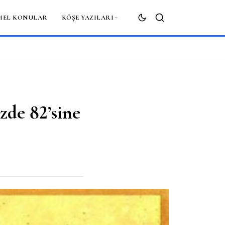
MEL KONULAR
KÖŞE YAZILARI
ARA
zde 82’sine