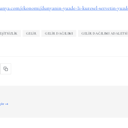
unya.com/ekonomi/dunyanin-yuzde-1i-kuresel-servetin-yuzde
EŞITSIZLIK
GELIR
GELIR DAĞILIMI
GELIR DAĞILIMI ADALETSI
 gör →