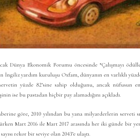
yacak Dünya Ekonomik Forumu öncesinde “Çalışmayı ödüllend
an İngiliz yardım kuruluşu Oxfam, dünyanın en varlıklı yüzde
l servetin yüzde 82’sine sahip olduğunu, ancak nüfusun en
şinin ise bu pastadan hiçbir pay alamadığını açıkladı.
berine göre, 2010 yılından bu yana milyarderlerin serveti sı
yürken Mart 2016 ile Mart 2017 arasında her iki günde bir ye
sayısı rekor bir seviye olan 2043’e ulaştı.