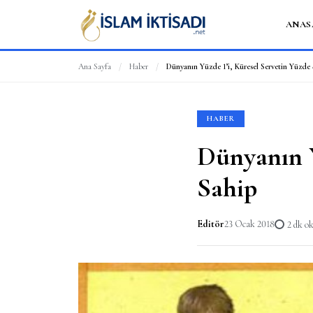
ANAS
Ana Sayfa
/
Haber
/
Dünyanın Yüzde 1’i, Küresel Servetin Yüzde 
HABER
Dünyanın Y
Sahip
Editör
23 Ocak 2018
2 dk 