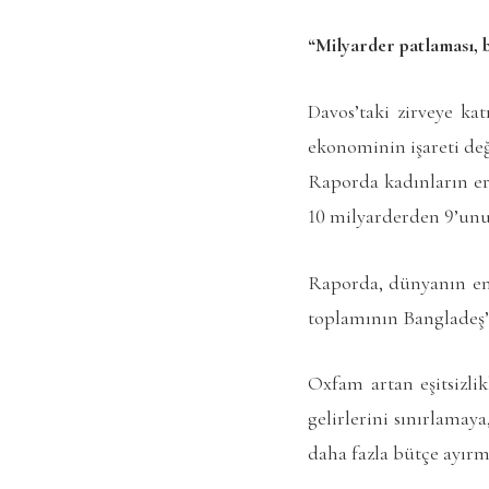
“Milyarder patlaması, b
Davos’taki zirveye ka
ekonominin işareti deği
Raporda kadınların erk
10 milyarderden 9’unu
Raporda, dünyanın en
toplamının Bangladeş’t
Oxfam artan eşitsizli
gelirlerini sınırlamay
daha fazla bütçe ayırm