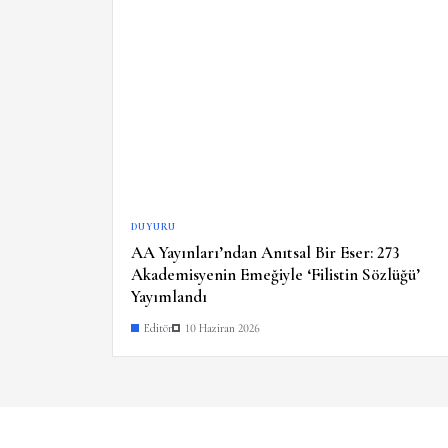
DUYURU
AA Yayınları’ndan Anıtsal Bir Eser: 273
Akademisyenin Emeğiyle ‘Filistin Sözlüğü’
Yayımlandı
Editör
10 Haziran 2026