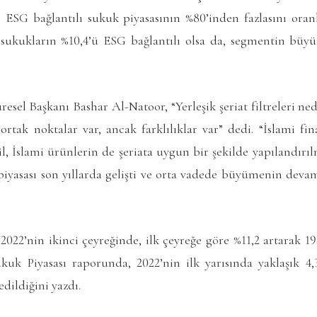
n ESG bağlantılı sukuk piyasasının %80’inden fazlasını oranl
sukukların %10,4’ü ESG bağlantılı olsa da, segmentin büy
resel Başkanı Bashar Al-Natoor, “Yerleşik şeriat filtreleri ned
ortak noktalar var, ancak farklılıklar var” dedi. “İslami fin
ğil, İslami ürünlerin de şeriata uygun bir şekilde yapılandırıl
piyasası son yıllarda gelişti ve orta vadede büyümenin devam
2022’nin ikinci çeyreğinde, ilk çeyreğe göre %11,2 artarak 19,
uk Piyasası raporunda, 2022’nin ilk yarısında yaklaşık 4
edildiğini yazdı.