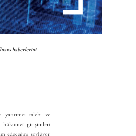
finans haberlerini
n yatırımcı talebi ve
en hükümet girişimleri
am edeceğini söylüyor.