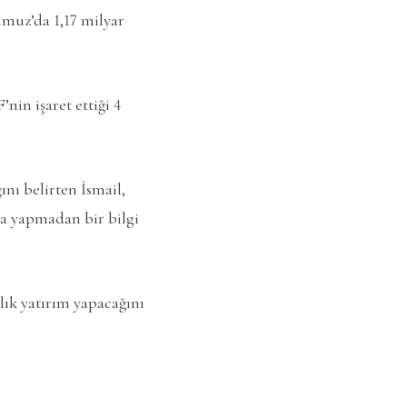
mmuz’da 1,17 milyar
nin işaret ettiği 4
nı belirten İsmail,
ma yapmadan bir bilgi
lık yatırım yapacağını