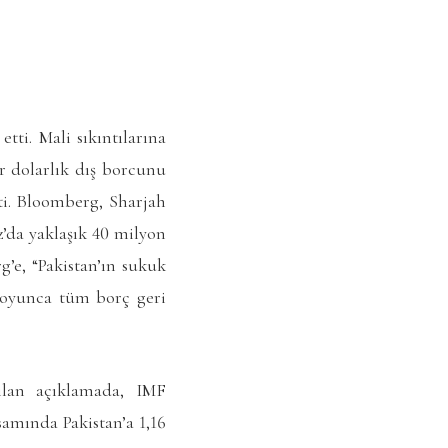
tti. Mali sıkıntılarına
r dolarlık dış borcunu
ti. Bloomberg, Sharjah
’da yaklaşık 40 milyon
’e, “Pakistan’ın sukuk
boyunca tüm borç geri
ılan açıklamada, IMF
amında Pakistan’a 1,16