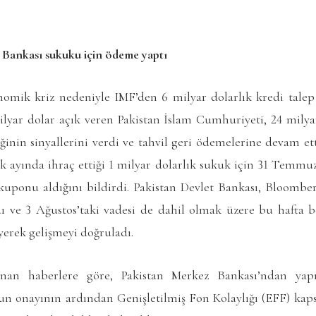
m Bankası sukuku için ödeme yaptı
nomik kriz nedeniyle IMF’den 6 milyar dolarlık kredi talep e
ilyar dolar açık veren Pakistan İslam Cumhuriyeti, 24 milya
nin sinyallerini verdi ve tahvil geri ödemelerine devam et
k ayında ihraç ettiği 1 milyar dolarlık sukuk için 31 Temmuz
kuponu aldığını bildirdi. Pakistan Devlet Bankası, Bloomberg
ı ve 3 Ağustos’taki vadesi de dahil olmak üzere bu hafta 
yerek gelişmeyi doğruladı.
lanan haberlere göre, Pakistan Merkez Bankası’ndan yap
n onayının ardından Genişletilmiş Fon Kolaylığı (EFF) kaps