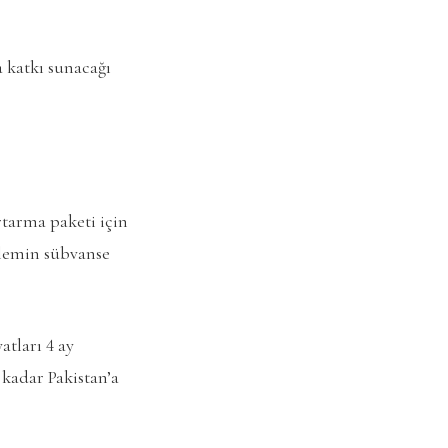
a katkı sunacağı
tarma paketi için
kalemin sübvanse
atları 4 ay
 kadar Pakistan’a