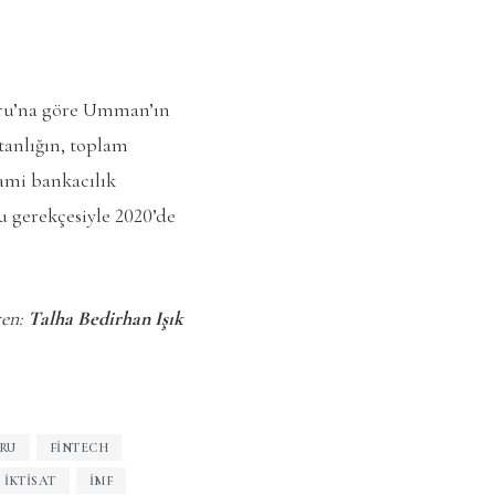
oru’na göre Umman’ın
ltanlığın, toplam
lami bankacılık
u gerekçesiyle 2020’de
ren:
Talha Bedirhan Işık
RU
FINTECH
İKTISAT
İMF