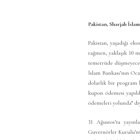
Pakistan, Sharjah İsla
Pakistan, yaşadığı eko
rağmen, yaklaşık 10 m
temerrüde düşmeyeceği
İslam Bankası’nın Oca
dolarlık bir program 
kupon ödemesi yapıld
ödemeleri yolunda” di
31 Ağustos’ta yayın
Guvernörler Kurulu’nu