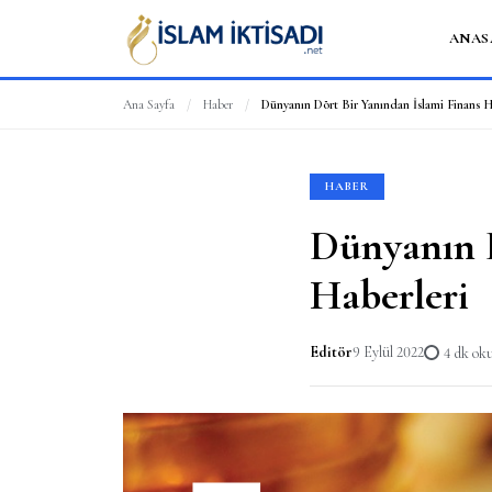
ANAS
Ana Sayfa
/
Haber
/
Dünyanın Dört Bir Yanından İslami Finans H
HABER
Dünyanın D
Haberleri
Editör
9 Eylül 2022
4 dk o