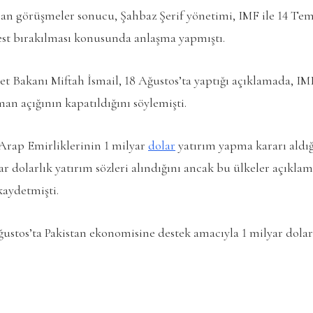
lan görüşmeler sonucu, Şahbaz Şerif yönetimi, IMF ile 14 Te
est bırakılması konusunda anlaşma yapmıştı.
et Bakanı Miftah İsmail, 18 Ağustos’ta yaptığı açıklamada, IMF’
an açığının kapatıldığını söylemişti.
Arap Emirliklerinin 1 milyar
dolar
yatırım yapma kararı aldığı
ar dolarlık yatırım sözleri alındığını ancak bu ülkeler açıkla
kaydetmişti.
ustos’ta Pakistan ekonomisine destek amacıyla 1 milyar dolar