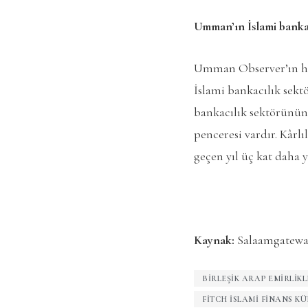
Umman’ın İslami bankac
Umman Observer’ın ha
İslami bankacılık sektö
bankacılık sektörünün v
penceresi vardır. Kârl
geçen yıl üç kat daha y
Kaynak:
Salaamgatewa
BIRLEŞIK ARAP EMIRLIKL
FITCH İSLAMI FINANS K