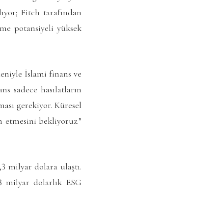
ıyor; Fitch tarafından
üme potansiyeli yüksek
eniyle İslami finans ve
ans sadece hasılatların
ması gerekiyor. Küresel
 etmesini bekliyoruz.”
3 milyar dolara ulaştı.
,3 milyar dolarlık ESG