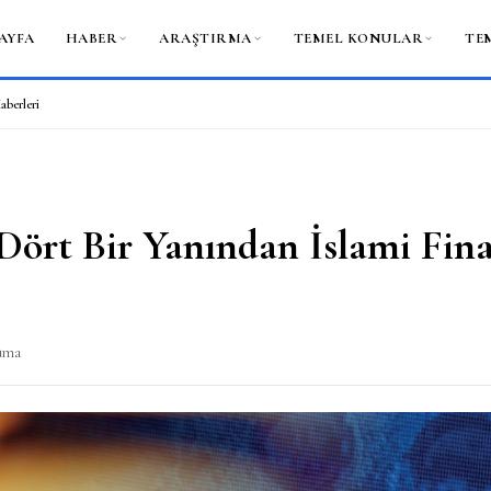
AYFA
HABER
ARAŞTIRMA
TEMEL KONULAR
TE
aberleri
ört Bir Yanından İslami Fin
kuma