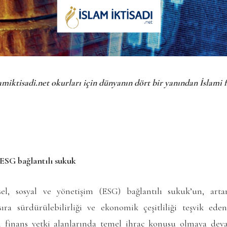
amiktisadi.net okurları için dünyanın dört bir yanından İslami 
SG bağlantılı sukuk
sel, sosyal ve yönetişim (ESG) bağlantılı sukuk’un, arta
sıra sürdürülebilirliği ve ekonomik çeşitliliği teşvik ed
i finans yetki alanlarında temel ihraç konusu olmaya dev