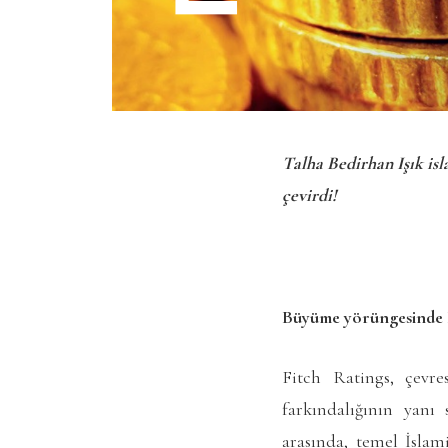
Talha Bedirhan Işık isl
çevirdi!
Büyüme yörüngesinde E
Fitch Ratings, çevre
farkındalığının yanı 
arasında, temel İslam