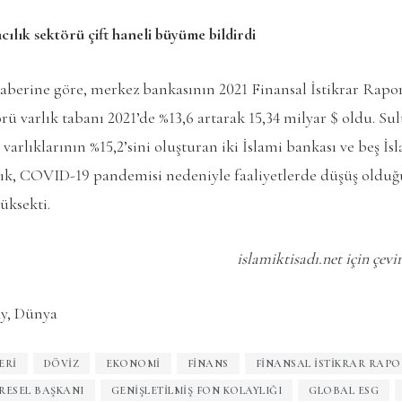
ılık sektörü çift haneli büyüme bildirdi
berine göre, merkez bankasının 2021 Finansal İstikrar Rap
rü varlık tabanı 2021’de %13,6 artarak 15,34 milyar $ oldu. Su
arlıklarının %15,2’sini oluşturan iki İslami bankası ve beş İs
ılık, COVID-19 pandemisi nedeniyle faaliyetlerde düşüş olduğ
üksekti.
islamiktisadı.net için çevi
y, Dünya
ERI
DÖVIZ
EKONOMI
FINANS
FINANSAL İSTIKRAR RAPO
ÜRESEL BAŞKANI
GENIŞLETILMIŞ FON KOLAYLIĞI
GLOBAL ESG