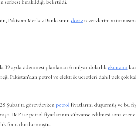
 serbest bırakıldığı belirtildi.
in, Pakistan Merkez Bankasının
döviz
rezervlerini artırmasın
’da 39 ayda ödenmesi planlanan 6 milyar dolarlık
ekonomi
kur
reği Pakistan’dan petrol ve elektrik ücretleri dahil pek çok 
28 Şubat’ta görevdeyken
petrol
fiyatlarını düşürmüş ve bu fiy
tı. IMF ise petrol fiyatlarının sübvanse edilmesi sona erene
arlık fonu durdurmuştu.