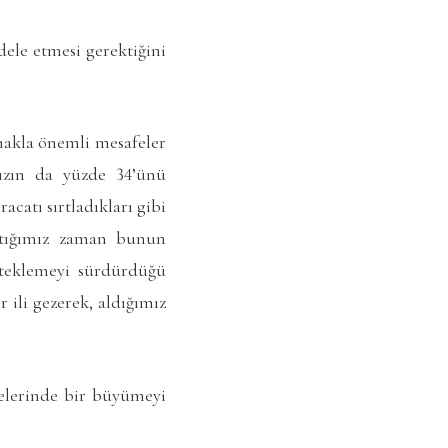
ele etmesi gerektiğini
makla önemli mesafeler
ımızın da yüzde 34’ünü
acatı sırtladıkları gibi
ptığımız zaman bunun
steklemeyi sürdürdüğü
 ili gezerek, aldığımız
yelerinde bir büyümeyi