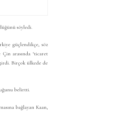
düğünü söyledi.
rkiye güçlendikçe, söz
e Çin arasında ‘ticaret
girdi. Birçok ülkede de
uğunu belirtti.
masına bağlayan Kaan,