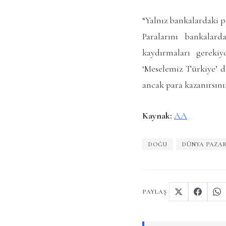
“Yalnız bankalardaki p
Paralarını bankalard
kaydırmaları gerekiy
‘Meselemiz Türkiye’ d
ancak para kazanırsınız
Kaynak:
AA
DOĞU
DÜNYA PAZAR
PAYLAŞ