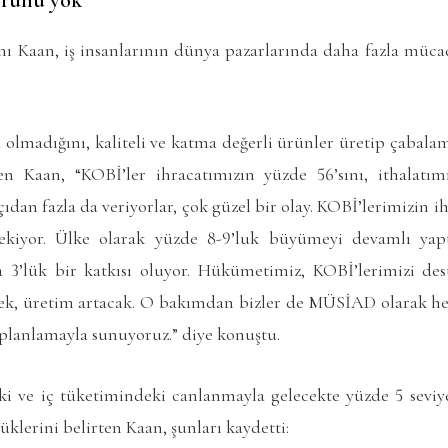
orunu yok”
Kaan, iş insanlarının dünya pazarlarında daha fazla mücad
olmadığını, kaliteli ve katma değerli ürünler üretip çabala
yen Kaan, “KOBİ’ler ihracatımızın yüzde 56’sını, ithalat
çıdan fazla da veriyorlar, çok güzel bir olay. KOBİ’lerimizin ihr
rekiyor. Ülke olarak yüzde 8-9’luk büyümeyi devamlı ya
 3’lük bir katkısı oluyor. Hükümetimiz, KOBİ’lerimizi de
cek, üretim artacak. O bakımdan bizler de MÜSİAD olarak her
 planlamayla sunuyoruz.” diye konuştu.
aki ve iç tüketimindeki canlanmayla gelecekte yüzde 5 sevi
klerini belirten Kaan, şunları kaydetti: