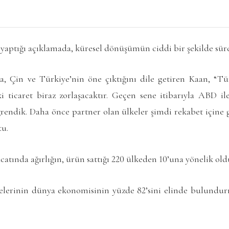
aptığı açıklamada, küresel dönüşümün ciddi bir şekilde sür
, Çin ve Türkiye’nin öne çıktığını dile getiren Kaan, “Tü
i ticaret biraz zorlaşacaktır. Geçen sene itibarıyla ABD il
ğrendik. Daha önce partner olan ülkeler şimdi rekabet içine 
tu.
catında ağırlığın, ürün sattığı 220 ülkeden 10’una yönelik old
lerinin dünya ekonomisinin yüzde 82’sini elinde bulundur