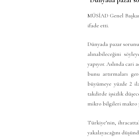
“Dünyada pazar s
MÜSİAD Genel Başkanı 
ifade etti.
Dünyada pazar sorunu 
alınabileceğini söyle
yapıyor. Aslında cari a
bunu artırmaları ge
büyümeye yüzde 2 ila
takdirde işsizlik düşe
mikro bilgileri makro
Türkiye’nin, ihracatt
yakalayacağını düşündü