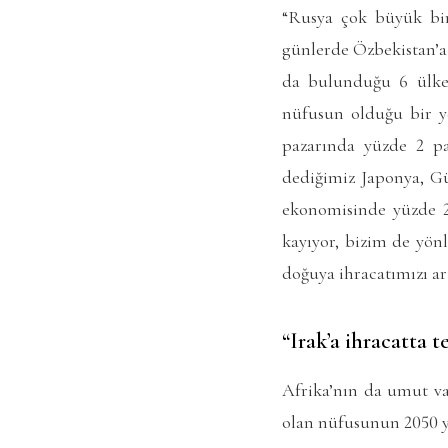
“Rusya çok büyük bir
günlerde Özbekistan’a
da bulunduğu 6 ülken
nüfusun olduğu bir ye
pazarında yüzde 2 pa
dediğimiz Japonya, Gü
ekonomisinde yüzde 2
kayıyor, bizim de yön
doğuya ihracatımızı a
“Irak’a ihracatta t
Afrika’nın da umut va
olan nüfusunun 2050 yı