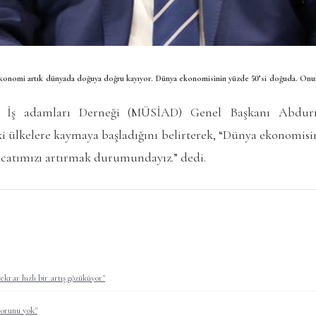
nomi artık dünyada doğuya doğru kayıyor. Dünya ekonomisinin yüzde 50’si doğuda. Onun i
ve İş adamları Derneği (MÜSİAD) Genel Başkanı Abdu
 ülkelere kaymaya başladığını belirterek, “Dünya ekonomisin
catımızı artırmak durumundayız.” dedi.
tekrar hızlı bir artış gözüküyor"
orunu yok"