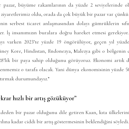
 pazar, büyüme rakamlarının da yüzde 2 seviyelerinde o
 ziyaretlerimiz oldu, orada da çok büyük bir pazar var çünkü
in serbest ticaret anlaşmasından dolayı gümrüklerin sıfı
r. İş insanımızın buralara doğru hareket etmesi gerekiyor
yı varken 2023’te yüzde 19 öngörülüyor, geçen yıl yüzde 
ney Kore, Hindistan, Endonezya, Malezya gibi o bölgenin 
8’lik bir paya sahip olduğunu görüyoruz. Ekonomi artık
lenmemiz o tarafa olacak. Yani dünya ekonomisinin yüzde 5
rtırmak durumundayız.”
ekrar hızlı bir artış gözüküyor”
deden bir pazar olduğunu dile getiren Kaan, kıta ülkelerini
lına kadar ciddi bir artış göstermesinin beklendiğini söyledi.