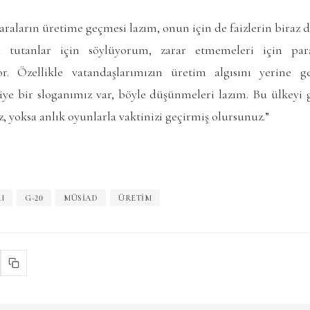
araların üretime geçmesi lazım, onun için de faizlerin biraz 
a tutanlar için söylüyorum, zarar etmemeleri için par
or. Özellikle vatandaşlarımızın üretim algısını yerine 
iye bir sloganımız var, böyle düşünmeleri lazım. Bu ülkeyi 
, yoksa anlık oyunlarla vaktinizi geçirmiş olursunuz.”
I
G-20
MÜSIAD
ÜRETIM