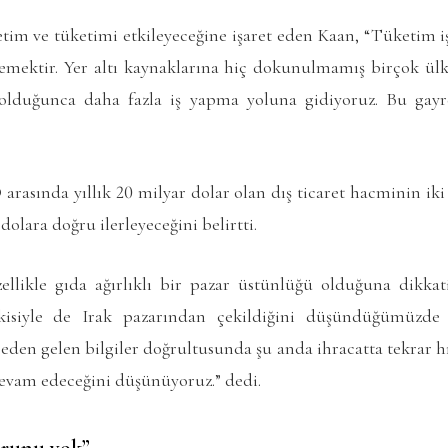
etim ve tüketimi etkileyeceğine işaret eden Kaan, “Tüketim i
demektir. Yer altı kaynaklarına hiç dokunulmamış birçok ü
duğunca daha fazla iş yapma yoluna gidiyoruz. Bu gayre
arasında yıllık 20 milyar dolar olan dış ticaret hacminin iki
olara doğru ilerleyeceğini belirtti.
zellikle gıda ağırlıklı bir pazar üstünlüğü olduğuna dikkat
kisiyle de Irak pazarından çekildiğini düşündüğümüzde
beden gelen bilgiler doğrultusunda şu anda ihracatta tekrar hız
evam edeceğini düşünüyoruz.” dedi.