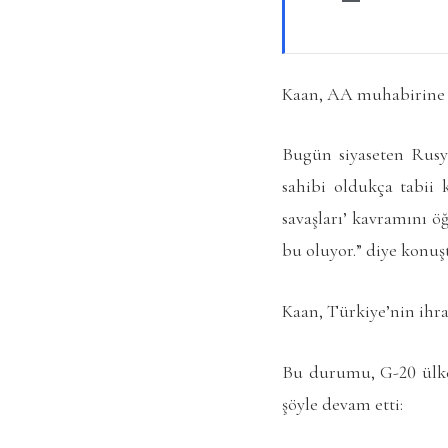
Kaan, AA muhabirine y
Bugün siyaseten Rusya
sahibi oldukça tabii k
savaşları’ kavramını ö
bu oluyor.” diye konuş
Kaan, Türkiye’nin ihra
Bu durumu, G-20 ülke
şöyle devam etti: