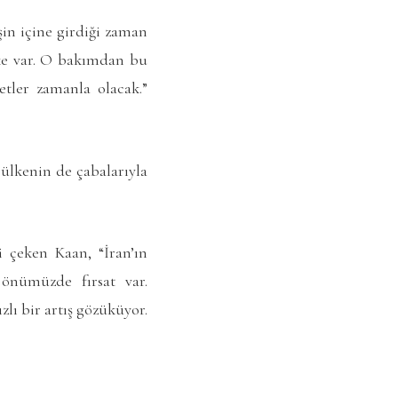
şin içine girdiği zaman
lke var. O bakımdan bu
tler zamanla olacak.”
 ülkenin de çabalarıyla
i çeken Kaan, “İran’ın
 önümüzde fırsat var.
lı bir artış gözüküyor.