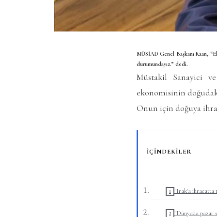
MÜSİAD Genel Başkanı Kaan, “Eko
durumundayız.” dedi.
Müstakil Sanayici 
ekonomisinin doğudaki
Onun için doğuya ihra
İÇINDEKILER
"Irak'a ihracatta 
"Dünyada pazar s