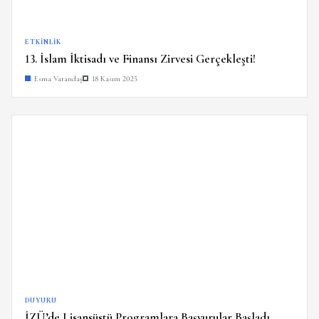
ETKINLIK
13. İslam İktisadı ve Finansı Zirvesi Gerçekleşti!
Esma Vatandaş
18 Kasım 2025
DUYURU
İZÜ’de Lisansüstü Programlara Başvurular Başladı