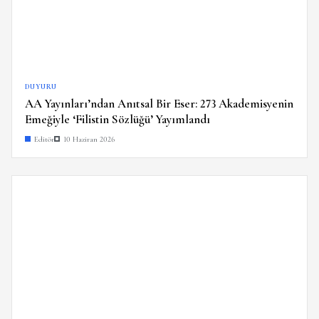
DUYURU
AA Yayınları’ndan Anıtsal Bir Eser: 273 Akademisyenin
Emeğiyle ‘Filistin Sözlüğü’ Yayımlandı
Editör
10 Haziran 2026