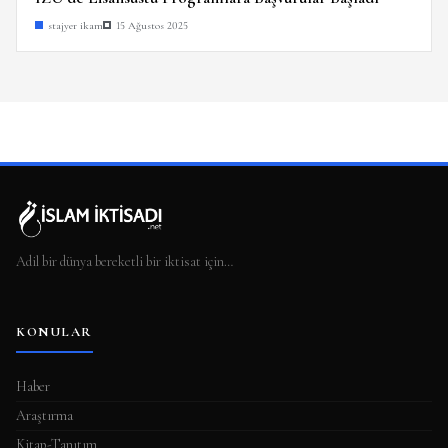
stajyer ikam
15 Ağustos 2025
Adil bir dünya bereketli bir iktisat için…
KONULAR
Haber
Araştırma
Kitap-Tanıtım