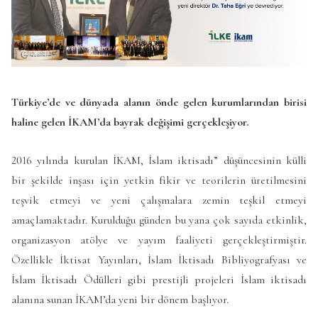
Türkiye’de ve dünyada alanın önde gelen kurumlarından birisi
haline gelen İKAM’da bayrak değişimi gerçekleşiyor.
2016 yılında kurulan İKAM, İslam iktisadı” düşüncesinin külli
bir şekilde inşası için yetkin fikir ve teorilerin üretilmesini
teşvik etmeyi ve yeni çalışmalara zemin teşkil etmeyi
amaçlamaktadır. Kurulduğu günden bu yana çok sayıda etkinlik,
organizasyon atölye ve yayım faaliyeti gerçekleştirmiştir.
Özellikle İktisat Yayınları, İslam İktisadı Bibliyografyası ve
İslam İktisadı Ödülleri gibi prestijli projeleri İslam iktisadı
alanına sunan İKAM’da yeni bir dönem başlıyor.