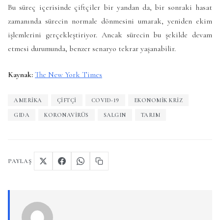
Bu süreç içerisinde çiftçiler bir yandan da, bir sonraki hasat
zamanında sürecin normale dönmesini umarak, yeniden ekim
işlemlerini gerçekleştiriyor. Ancak sürecin bu şekilde devam
etmesi durumunda, benzer senaryo tekrar yaşanabilir.
Kaynak:
The New York Times
AMERIKA
ÇIFTÇI
COVID-19
EKONOMIK KRIZ
GIDA
KORONAVIRÜS
SALGIN
TARIM
PAYLAŞ