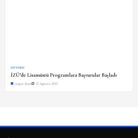
DUYURU
İZÜ’de Lisansüstü Programlara Başvurular Başladı
stajyer ikam
15 Ağustos 2025