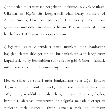
Çöpe atılan miktarlar ise gerçekten korkutucu seviyelere ulaştı.
Ülkenin en büyük süt kooperatifi olan Dairy Farmers of
America’nın açıklamasına göre çiftçilerin her gün 3.7 milyon
galon taze sütü döktüğü tahmin ediliyor. Tek bir tavuk işlemcisi
her hafta 750.000 yumurtayı çöpe atıyor.
Çiftçilerin çoğu ellerindeki fazla ürünleri gıda bankasına
bağışladıklarını dile getirse de, bu bankaların alabileceği ürün
kapasitesi, kolay bozulabilen süt ve sebze gibi ürünlerin fazlalık
miktarının sadece bir kısmını oluşturuyor.
Meyve, sebze ve sütleri gıda bankalarına veya diğer ihtiyaç
duyan kurumlara yönlendirmek, gelirlerinde ciddi azalma olan
çiftçiler için oldukça maliyetli gözüküyor. Ayrıca çiftçiler,
birçok uluslararası müşterinin de salgınla mücadele ettiği şu
günlerde fazla yiyeceği ihraç etmenin pek de mümkün