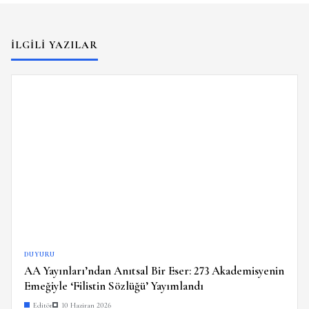
İLGILI YAZILAR
DUYURU
AA Yayınları’ndan Anıtsal Bir Eser: 273 Akademisyenin
Emeğiyle ‘Filistin Sözlüğü’ Yayımlandı
Editör
10 Haziran 2026