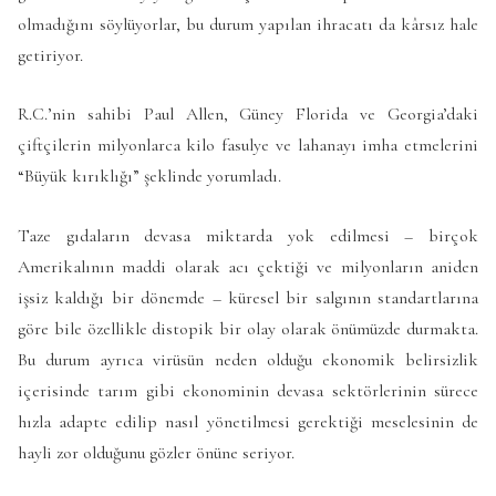
olmadığını söylüyorlar, bu durum yapılan ihracatı da kârsız hale
getiriyor.
R.C.’nin sahibi Paul Allen, Güney Florida ve Georgia’daki
çiftçilerin milyonlarca kilo fasulye ve lahanayı imha etmelerini
“Büyük kırıklığı” şeklinde yorumladı.
Taze gıdaların devasa miktarda yok edilmesi – birçok
Amerikalının maddi olarak acı çektiği ve milyonların aniden
işsiz kaldığı bir dönemde – küresel bir salgının standartlarına
göre bile özellikle distopik bir olay olarak önümüzde durmakta.
Bu durum ayrıca virüsün neden olduğu ekonomik belirsizlik
içerisinde tarım gibi ekonominin devasa sektörlerinin sürece
hızla adapte edilip nasıl yönetilmesi gerektiği meselesinin de
hayli zor olduğunu gözler önüne seriyor.