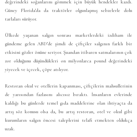
değerindeki soğanlarını gömmek için büyük hendekler kazdı.
Güney Florida’da da traktörler olgunlaşmış sebzelerle dolu
tarlaları sürüyor.
Ülkede yaşanan salgın sonrası marketlerdeki izdiham ile
gündeme gelen ABD’de şimdi de çiftçiler salgının farklı bir
etkisini gözler önüne seriyor. Şuandan itibaren satmalarının çok
zor olduğunu düşündükleri on milyonlarca pound değerindeki
yiyecek ve içecek, çöpe atılıyor.
Restoran okul ve otellerin kapanması, çiftçilerin mahsullerinin
de yarısından fazlasını alıcısız bıraktı. İnsanların evlerinde
kaldığı bu günlerde temel gıda maddelerine olan ihtiyaçta da
artış söz konusu olsa da, bu artış restoran, otel ve okul gibi
kurumların salgın öncesi taleplerini telafi etmekten oldukça
uzak.