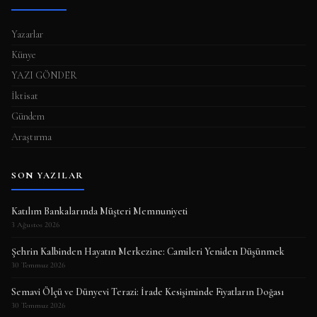
Yazarlar
Künye
YAZI GÖNDER
İktisat
Gündem
Araştırma
SON YAZILAR
Katılım Bankalarında Müşteri Memnuniyeti
3 Ağustos 2026
Şehrin Kalbinden Hayatın Merkezine: Camileri Yeniden Düşünmek
30 Temmuz 2026
Semavi Ölçü ve Dünyevi Terazi: İrade Kesişiminde Fiyatların Doğası
30 Temmuz 2026