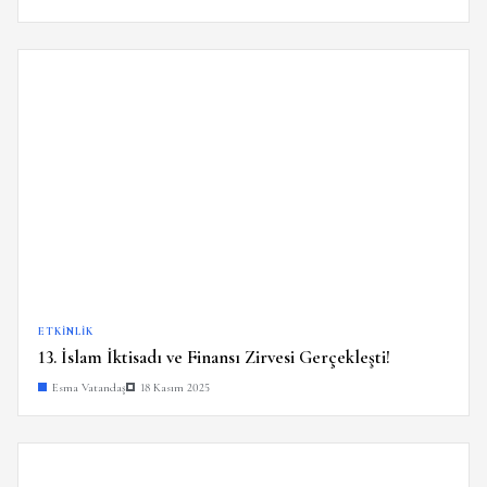
ETKINLIK
13. İslam İktisadı ve Finansı Zirvesi Gerçekleşti!
Esma Vatandaş
18 Kasım 2025