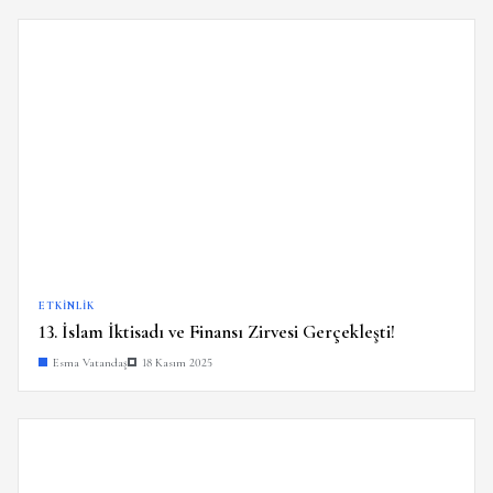
ETKINLIK
13. İslam İktisadı ve Finansı Zirvesi Gerçekleşti!
Esma Vatandaş
18 Kasım 2025