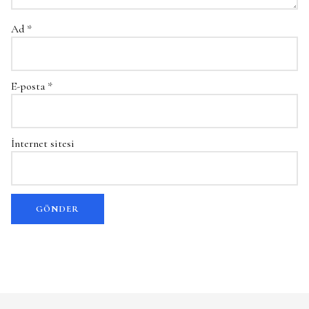
Ad
*
E-posta
*
İnternet sitesi