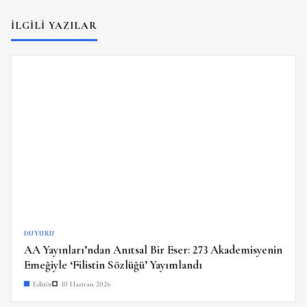
İLGILI YAZILAR
DUYURU
AA Yayınları’ndan Anıtsal Bir Eser: 273 Akademisyenin
Emeğiyle ‘Filistin Sözlüğü’ Yayımlandı
Editör
10 Haziran 2026