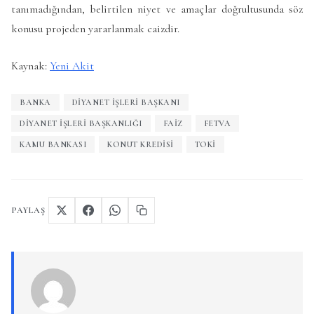
tanımadığından, belirtilen niyet ve amaçlar doğrultusunda söz
konusu projeden yararlanmak caizdir.
Kaynak:
Yeni Akit
BANKA
DIYANET IŞLERI BAŞKANI
DIYANET IŞLERI BAŞKANLIĞI
FAIZ
FETVA
KAMU BANKASI
KONUT KREDISI
TOKİ
PAYLAŞ