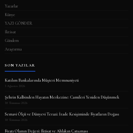
Yazarlar
Künye
YAZI GÖNDER
İktisat
Gündem
Araştırma
SON YAZILAR
Katılım Bankalarında Müşteri Memnuniyeti
3 Ağustos 2026
Şehrin Kalbinden Hayatın Merkezine: Camileri Yeniden Düşünmek
30 Temmuz 2026
Semavi Ölçü ve Dünyevi Terazi: İrade Kesişiminde Fiyatların Doğası
30 Temmuz 2026
Fiyatı Olanın Değeri: İktisat ve Ahlakın Çatışması