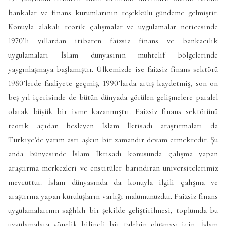
bankalar ve finans kurumlarının teşekkülü gündeme gelmiştir.
Konuyla alakalı teorik çalışmalar ve uygulamalar neticesinde
1970’li yıllardan itibaren faizsiz finans ve bankacılık
uygulamaları İslam dünyasının muhtelif bölgelerinde
yaygınlaşmaya başlamıştır. Ülkemizde ise faizsiz finans sektörü
1980’lerde faaliyete geçmiş, 1990’larda artış kaydetmiş, son on
beş yıl içerisinde de bütün dünyada görülen gelişmelere paralel
olarak büyük bir ivme kazanmıştır. Faizsiz finans sektörünü
teorik açıdan besleyen İslam İktisadı araştırmaları da
Türkiye’de yarım asrı aşkın bir zamandır devam etmektedir. Şu
anda bünyesinde İslam İktisadı konusunda çalışma yapan
araştırma merkezleri ve enstitüler barındıran üniversitelerimiz
mevcuttur. İslam dünyasında da konuyla ilgili çalışma ve
araştırma yapan kuruluşların varlığı malumunuzdur. Faizsiz finans
uygulamalarının sağlıklı bir şekilde geliştirilmesi, toplumda bu
uygulamalara yönelik bilinçli bir talebin oluşması için, İslam