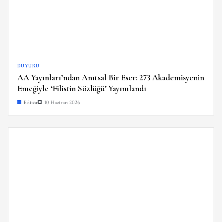
DUYURU
AA Yayınları’ndan Anıtsal Bir Eser: 273 Akademisyenin
Emeğiyle ‘Filistin Sözlüğü’ Yayımlandı
Editör
10 Haziran 2026