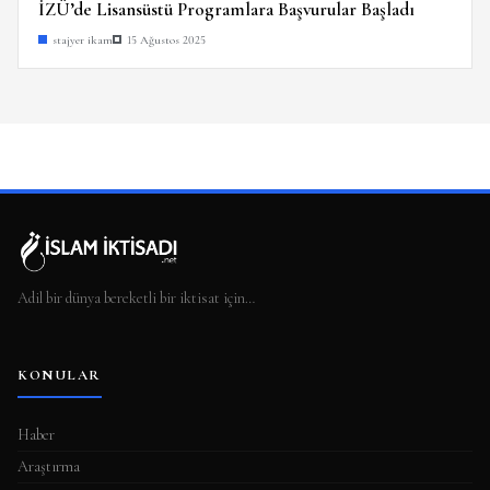
İZÜ’de Lisansüstü Programlara Başvurular Başladı
stajyer ikam
15 Ağustos 2025
Adil bir dünya bereketli bir iktisat için…
KONULAR
Haber
Araştırma