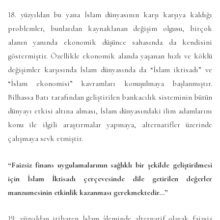
18. yüzyıldan bu yana İslam dünyasının karşı karşıya kaldığı
problemler, bunlardan kaynaklanan değişim olgusu, birçok
alanın yanında ekonomik düşünce sahasında da kendisini
göstermiştir. Özellikle ekonomik alanda yaşanan hızlı ve köklü
değişimler karşısında İslam dünyasında da “İslam iktisadı” ve
“İslam ekonomisi” kavramları konuşulmaya başlanmıştır.
Bilhassa Batı tarafından geliştirilen bankacılık sisteminin bütün
dünyayı etkisi altına alması, İslam dünyasındaki ilim adamlarını
konu ile ilgili araştırmalar yapmaya, alternatifler üzerinde
çalışmaya sevk etmiştir.
“Faizsiz finans uygulamalarının sağlıklı bir şekilde geliştirilmesi
için İslam İktisadı çerçevesinde dile getirilen değerler
manzumesinin etkinlik kazanması gerekmektedir…”
19. yüzyıldan itibaren İslam âleminde alternatif olarak faizsiz