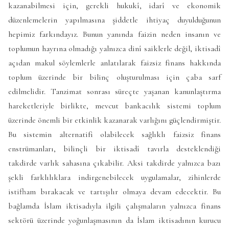
kazanabilmesi için, gerekli hukukî, idarî ve ekonomik
düzenlemelerin yapılmasına şiddetle ihtiyaç duyulduğunun
hepimiz farkındayız. Bunun yanında faizin neden insanın ve
toplumun hayrına olmadığı yalnızca dinî saiklerle değil, iktisadî
açıdan makul söylemlerle anlatılarak faizsiz finans hakkında
toplum üzerinde bir bilinç oluşturulması için çaba sarf
edilmelidir. Tanzimat sonrası süreçte yaşanan kanunlaştırma
hareketleriyle birlikte, mevcut bankacılık sistemi toplum
üzerinde önemli bir etkinlik kazanarak varlığını güçlendirmiştir.
Bu sistemin alternatifi olabilecek sağlıklı faizsiz finans
enstrümanları, bilinçli bir iktisadî tavırla desteklendiği
takdirde varlık sahasına çıkabilir. Aksi takdirde yalnızca bazı
şekli farklılıklara indirgenebilecek uygulamalar, zihinlerde
istifham bırakacak ve tartışılır olmaya devam edecektir. Bu
bağlamda İslam iktisadıyla ilgili çalışmaların yalnızca finans
sektörü üzerinde yoğunlaşmasının da İslam iktisadının kurucu