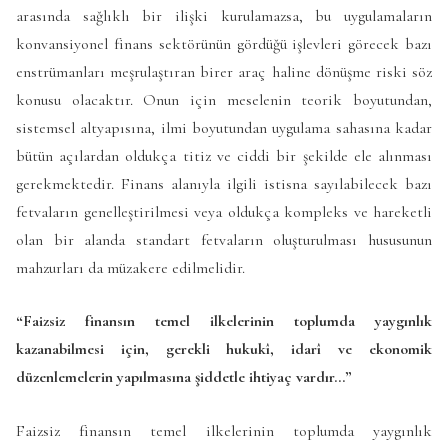
arasında sağlıklı bir ilişki kurulamazsa, bu uygulamaların
konvansiyonel finans sektörünün gördüğü işlevleri görecek bazı
enstrümanları meşrulaştıran birer araç haline dönüşme riski söz
konusu olacaktır. Onun için meselenin teorik boyutundan,
sistemsel altyapısına, ilmi boyutundan uygulama sahasına kadar
bütün açılardan oldukça titiz ve ciddi bir şekilde ele alınması
gerekmektedir. Finans alanıyla ilgili istisna sayılabilecek bazı
fetvaların genelleştirilmesi veya oldukça kompleks ve hareketli
olan bir alanda standart fetvaların oluşturulması hususunun
mahzurları da müzakere edilmelidir.
“Faizsiz finansın temel ilkelerinin toplumda yaygınlık
kazanabilmesi için, gerekli hukukî, idarî ve ekonomik
düzenlemelerin yapılmasına şiddetle ihtiyaç vardır…”
Faizsiz finansın temel ilkelerinin toplumda yaygınlık