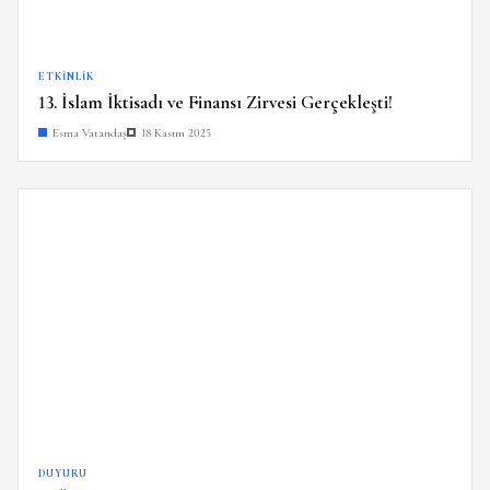
ETKINLIK
13. İslam İktisadı ve Finansı Zirvesi Gerçekleşti!
Esma Vatandaş
18 Kasım 2025
DUYURU