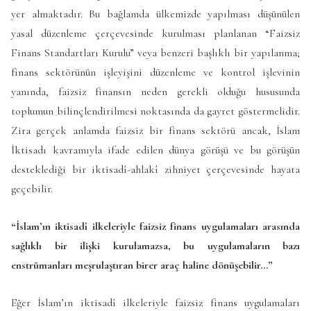
yer almaktadır. Bu bağlamda ülkemizde yapılması düşünülen
yasal düzenleme çerçevesinde kurulması planlanan “Faizsiz
Finans Standartları Kurulu” veya benzeri başlıklı bir yapılanma;
finans sektörünün işleyişini düzenleme ve kontrol işlevinin
yanında, faizsiz finansın neden gerekli olduğu hususunda
toplumun bilinçlendirilmesi noktasında da gayret göstermelidir.
Zira gerçek anlamda faizsiz bir finans sektörü ancak, İslam
İktisadı kavramıyla ifade edilen dünya görüşü ve bu görüşün
desteklediği bir iktisadî-ahlakî zihniyet çerçevesinde hayata
geçebilir.
“İslam’ın iktisadî ilkeleriyle faizsiz finans uygulamaları arasında
sağlıklı bir ilişki kurulamazsa, bu uygulamaların bazı
enstrümanları meşrulaştıran birer araç haline dönüşebilir…”
Eğer İslam’ın iktisadî ilkeleriyle faizsiz finans uygulamaları