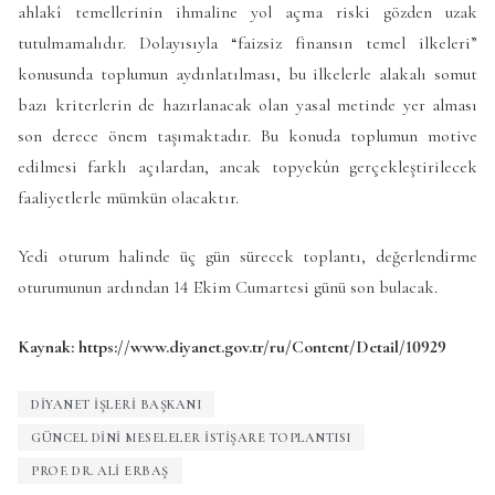
ahlakî temellerinin ihmaline yol açma riski gözden uzak
tutulmamalıdır. Dolayısıyla “faizsiz finansın temel ilkeleri”
konusunda toplumun aydınlatılması, bu ilkelerle alakalı somut
bazı kriterlerin de hazırlanacak olan yasal metinde yer alması
son derece önem taşımaktadır. Bu konuda toplumun motive
edilmesi farklı açılardan, ancak topyekûn gerçekleştirilecek
faaliyetlerle mümkün olacaktır.
Yedi oturum halinde üç gün sürecek toplantı, değerlendirme
oturumunun ardından 14 Ekim Cumartesi günü son bulacak.
Kaynak: https://www.diyanet.gov.tr/ru/Content/Detail/10929
DIYANET IŞLERI BAŞKANI
GÜNCEL DINI MESELELER ISTIŞARE TOPLANTISI
PROF. DR. ALI ERBAŞ