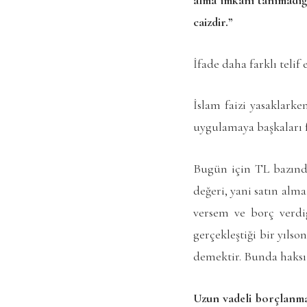
caizdir.”
İfade daha farklı telif
İslam faizi yasaklarke
uygulamaya başkaları fa
Bugün için TL bazında
değeri, yani satın alm
versem ve borç verdi
gerçekleştiği bir yıls
demektir. Bunda haksız
Uzun vadeli borçlanma 