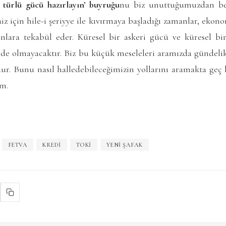
r türlü gücü hazırlayın’ buyruğu
nu biz unuttuğumuzdan ber
aiz için hile-i şeriyye ile kıvırmaya başladığı zamanlar, ekon
nlara tekabül eder. Küresel bir askeri gücü ve küresel b
si de olmayacaktır. Biz bu küçük meseleleri aramızda gündeli
ur. Bunu nasıl halledebileceğimizin yollarını aramakta geç 
ım.
FETVA
KREDI
TOKİ
YENI ŞAFAK