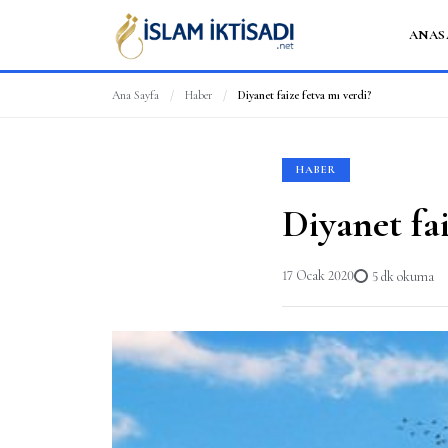
ANAS
Ana Sayfa
/
Haber
/
Diyanet faize fetva mı verdi?
HABER
Diyanet fai
17 Ocak 2020
5 dk okuma