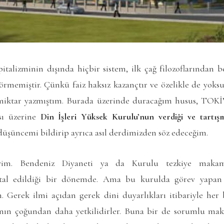
alizminin dışında hiçbir sistem, ilk çağ filozoflarından be
örmemiştir. Çünkü faiz haksız kazançtır ve özelikle de yoks
iktar yazmıştım. Burada üzerinde duracağım husus, TOKİ’n
sı üzerine
Din İşleri Yüksek Kurulu’nun verdiği ve tartış
şüncemi bildirip ayrıca asıl derdimizden söz edeceğim.
yim. Bendeniz Diyaneti ya da Kurulu tezkiye makam
tal edildiği bir dönemde. Ama bu kurulda görev yapan o
. Gerek ilmi açıdan gerek dini duyarlıkları itibariyle her bi
ının çoğundan daha yetkilidirler. Buna bir de sorumlu m