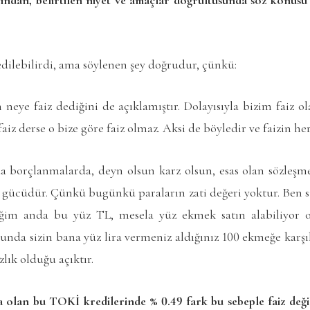
 edilebilirdi, ama söylenen şey doğrudur, çünkü:
n neye faiz dediğini de açıklamıştır. Dolayısıyla bizim faiz 
iz derse o bize göre faiz olmaz. Aksi de böyledir ve faizin he
 borçlanmalarda, deyn olsun karz olsun, esas olan sözleşm
a gücüdür. Çünkü bugünkü paraların zati değeri yoktur. Ben 
ğim anda bu yüz TL, mesela yüz ekmek satın alabiliyor o
onunda sizin bana yüz lira vermeniz aldığınız 100 ekmeğe kar
lık olduğu açıktır.
olan bu TOKİ kredilerinde % 0.49 fark bu sebeple faiz değil