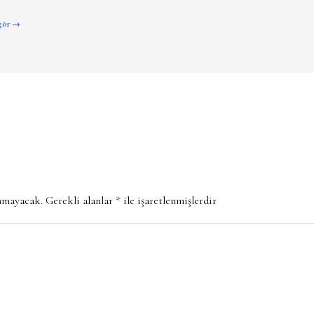
 gör →
anmayacak.
Gerekli alanlar
*
ile işaretlenmişlerdir