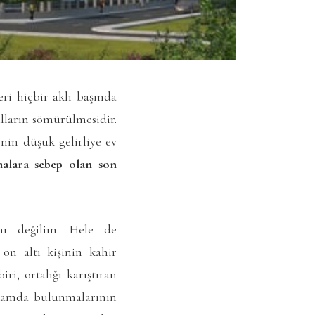
ri hiçbir aklı başında
ulların sömürülmesidir.
in düşük gelirliye ev
malara sebep olan son
ı değilim. Hele de
n altı kişinin kahir
ri, ortalığı karıştıran
akamda bulunmalarının