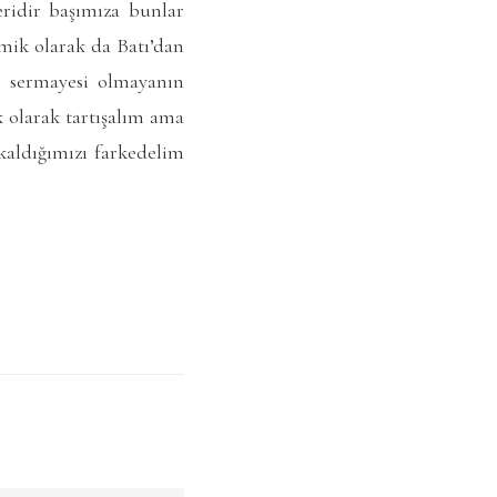
idir başımıza bunlar
omik olarak da Batı’dan
ir sermayesi olmayanın
k olarak tartışalım ama
kaldığımızı farkedelim