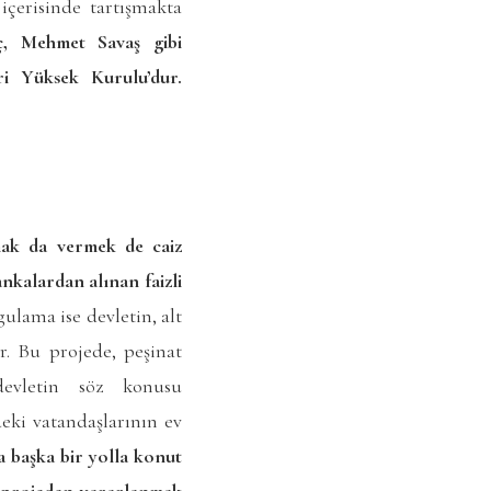
içerisinde tartışmakta
ç, Mehmet Savaş gibi
i Yüksek Kurulu’dur.
lmak da vermek de caiz
ankalardan alınan faizli
ulama ise devletin, alt
ir. Bu projede, peşinat
devletin söz konusu
eki vatandaşlarının ev
a başka bir yolla konut
u projeden yararlanmak