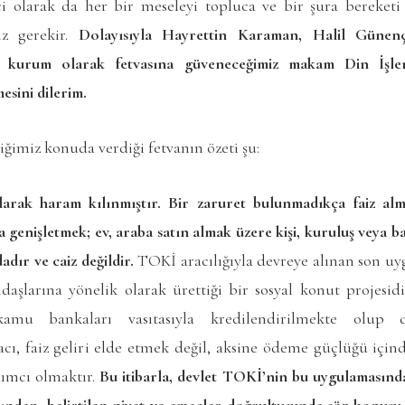
nci olarak da her bir meseleyi topluca ve bir şura bereketi 
iz gerekir.
Dolayısıyla Hayrettin Karaman, Halil Günen
a kurum olarak fetvasına güveneceğimiz makam Din İşler
sini dilerim.
ğimiz konuda verdiği fetvanın özeti şu:
 olarak haram kılınmıştır. Bir zaruret bulunmadıkça faiz a
a genişletmek; ev, araba satın almak üzere kişi, kuruluş veya b
dır ve caiz değildir.
TOKİ aracılığıyla devreye alınan son uyg
ndaşlarına yönelik olarak ürettiği bir sosyal konut projesid
 kamu bankaları vasıtasıyla kredilendirilmekte olup 
ı, faiz geliri elde etmek değil, aksine ödeme güçlüğü içind
dımcı olmaktır.
Bu itibarla, devlet TOKİ’nin bu uygulamasınd
ından, belirtilen niyet ve amaçlar doğrultusunda söz konus