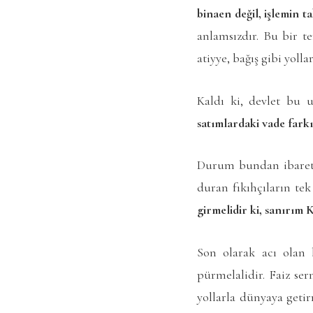
binaen değil, işlemin ta
anlamsızdır. Bu bir te
atiyye, bağış gibi yolla
Kaldı ki, devlet bu
satımlardaki vade far
Durum bundan ibarett
duran fıkıhçıların tek
girmelidir ki, sanırım 
Son olarak acı olan 
pürmelalidir. Faiz s
yollarla dünyaya geti