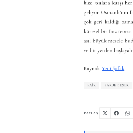
bize ‘onlara karşı he
geliyor. Osmanlı’nın f
çok geri kaldığı zama
küresel bir faiz teori
asıl büyük mesele bud
ve bir yerden başlayal
Kaynak:
Yeni Şafak
FAIZ
FARUK BEŞER
PAYLAŞ