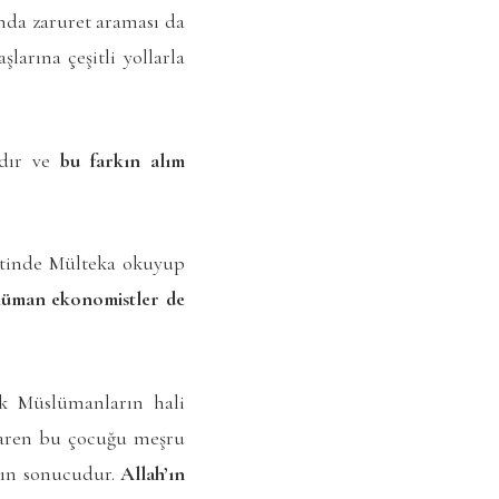
unda zaruret araması da
larına çeşitli yollarla
adır ve
bu farkın alım
etinde Mülteka okuyup
slüman ekonomistler de
ok Müslümanların hali
baren bu çocuğu meşru
nın sonucudur.
Allah’ın