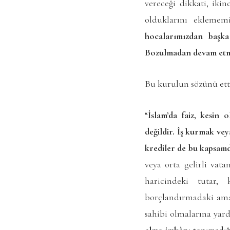
vereceği dikkati, iki
olduklarını eklemem
hocalarımızdan başk
Bozulmadan devam etme
Bu kurulun sözünü etti
“
İslam’da faiz, kesin
değildir. İş kurmak vey
krediler de bu kapsamda
veya orta gelirli vata
haricindeki tutar,
borçlandırmadaki amac
sahibi olmalarına yar
alma imkânı tanımadığ