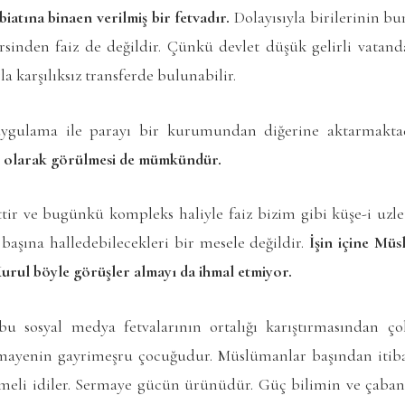
biatına binaen verilmiş bir fetvadır.
Dolayısıyla birilerinin b
rsinden faiz de değildir. Çünkü devlet düşük gelirli vatandaş
rla karşılıksız transferde bulunabilir.
 uygulama ile parayı bir kurumundan diğerine aktarmakt
kı olarak görülmesi de mümkündür.
ir ve bugünkü kompleks haliyle faiz bizim gibi küşe-i uzl
 başına halledebilecekleri bir mesele değildir.
İşin içine Mü
Kurul böyle görüşler almayı da ihmal etmiyor.
bu sosyal medya fetvalarının ortalığı karıştırmasından ç
ermayenin gayrimeşru çocuğudur. Müslümanlar başından iti
rmeli idiler. Sermaye gücün ürünüdür. Güç bilimin ve çaba