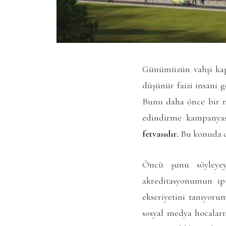
Günümüzün vahşi kapit
düşünür faizi insani g
Bunu daha önce bir m
edindirme kampanya
fetvasıdır.
Bu konuda dü
Öncü şunu söyleye
akreditasyonumun ip
ekseriyetini tanıyorum
sosyal medya hocalar