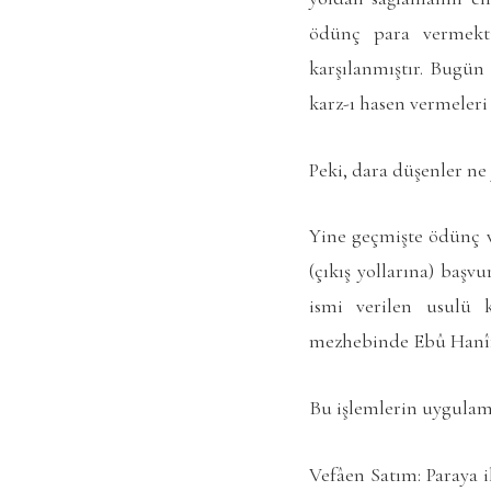
ödünç para vermekti
karşılanmıştır. Bugün
karz-ı hasen vermeleri 
Peki, dara düşenler ne
Yine geçmişte ödünç ve
(çıkış yollarına) baş
ismi verilen usulü k
mezhebinde Ebû Hanîfe 
Bu işlemlerin uygulama
Vefâen Satım: Paraya i