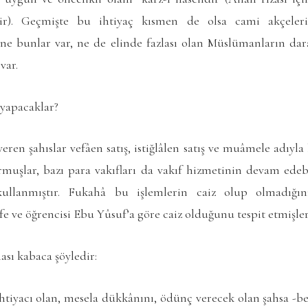
r). Geçmişte bu ihtiyaç kısmen de olsa cami akçeleri 
 ne bunlar var, ne de elinde fazlası olan Müslümanların da
var.
 yapacaklar?
ren şahıslar vefâen satış, istiğlâlen satış ve muâmele adıyla b
vurmuşlar, bazı para vakıfları da vakıf hizmetinin devam ede
ullanmıştır. Fukahâ bu işlemlerin caiz olup olmadığını
ve öğrencisi Ebu Yûsuf’a göre caiz olduğunu tespit etmişler
sı kabaca şöyledir:
htiyacı olan, mesela dükkânını, ödünç verecek olan şahsa -b