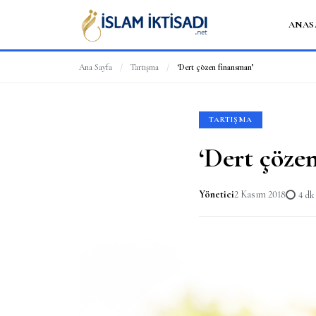
ANAS
Ana Sayfa
/
Tartışma
/
‘Dert çözen finansman’
TARTIŞMA
‘Dert çöze
Yönetici
2 Kasım 2018
4 d