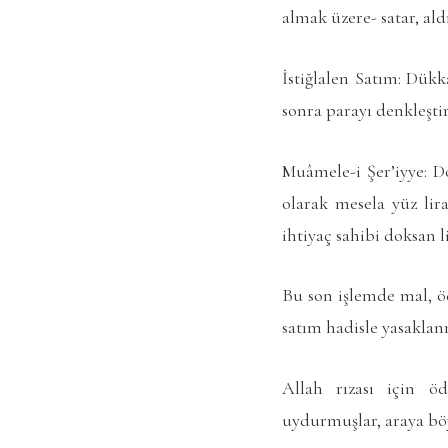
almak üzere- satar, ald
İstiğlalen Satım: Dükk
sonra parayı denkleştir
Muâmele-i Şer’iyye: D
olarak mesela yüz lir
ihtiyaç sahibi doksan l
Bu son işlemde mal, öd
satım hadisle yasaklanm
Allah rızası için 
uydurmuşlar, araya böyl