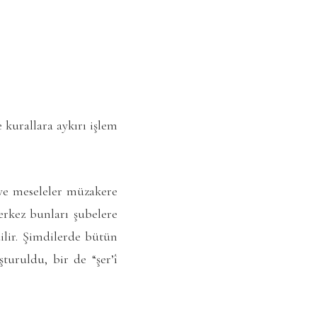
e kurallara aykırı işlem
 ve meseleler müzakere
merkez bunları şubelere
dilir. Şimdilerde bütün
turuldu, bir de “şer’î