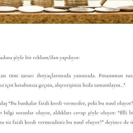
adına şöyle bir reklam/ilan yapılıyor:
n tüm zaruri ihtiyaçlarınızda yanınızda. Finansman tutar
ız için hesabınıza geçsin, alışverişinizi hızla tamamlayın…”.
ş “Bu bankalar faizli kredi vermezler, peki bu nasıl oluyor
ip bilgi soranlar oluyor, aldıkları cevap şöyle oluyor: “Elli b
ma siz faizli kredi vermezdiniz bu nasıl oluyor?” deyince d