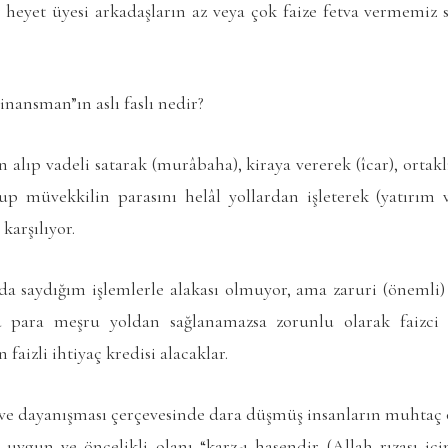
heyet üyesi arkadaşların az veya çok faize fetva vermemiz 
inansman”ın aslı faslı nedir?
n alıp vadeli satarak (murâbaha), kiraya vererek (îcar), orta
up müvekkilin parasını helâl yollardan işleterek (yatırım ve
karşılıyor.
da saydığım işlemlerle alakası olmuyor, ama zaruri (önemli) 
 para meşru yoldan sağlanamazsa zorunlu olarak faizci
 faizli ihtiyaç kredisi alacaklar.
ı ve dayanışması çerçevesinde dara düşmüş insanların muhtaç 
uygun ve öncelikli olanı “karz-ı hasendir (Allah rızası için