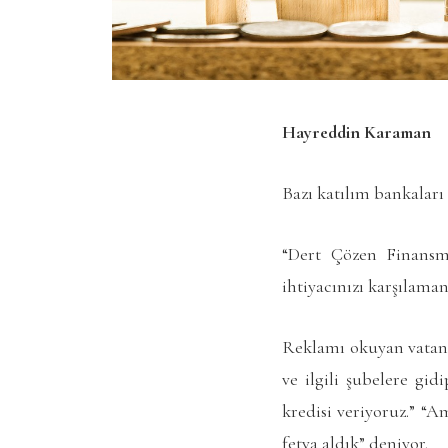
Hayreddin Karaman
Bazı katılım bankaları 
“Dert Çözen Finansma
ihtiyacınızı karşılaman
Reklamı okuyan vatanda
ve ilgili şubelere gid
kredisi veriyoruz.” “A
fetva aldık” deniyor.