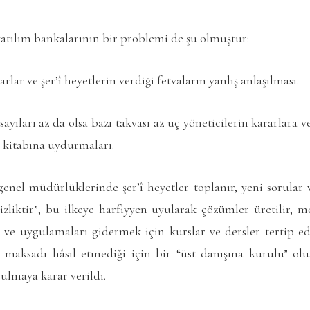
tılım bankalarının bir problemi de şu olmuştur:
rlar ve şer’î heyetlerin verdiği fetvaların yanlış anlaşılması.
yıları az da olsa bazı takvası az uç yöneticilerin kararlara v
 kitabına uydurmaları.
genel müdürlüklerinde şer’î heyetler toplanır, yeni sorular
izsizliktir”, bu ilkeye harfiyyen uyularak çözümler üretilir, 
a ve uygulamaları gidermek için kurslar ve dersler tertip e
maksadı hâsıl etmediği için bir “üst danışma kurulu” oluş
ulmaya karar verildi.