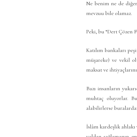
Ne benim ne de diğer 
mevzuu bile olamaz.
Peki, bu “Dert Çözen F
Katılım bankaları peşi
müşareke) ve vekil ol
maksat ve ihtiyaçlarını 
Bazı insanların yukarı
muhtaç oluyorlar. Bu
alabilirlerse buralardan
İslâm kardeşlik ahlak
yoldan sağlamanın en 