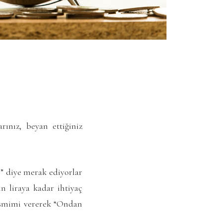
ınız, beyan ettiğiniz
?” diye merak ediyorlar
in liraya kadar ihtiyaç
e ismimi vererek “Ondan