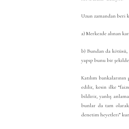
Uzun zamandan beri ka
a) Merkezde alınan kara
b) Bundan da kötüsü, sa
yapıp bunu bir şekilde
Katılım bankalarının 
edilir, kesin ilke “fa
bildirir, yanlış anlam
bunlar da tam olarak 
denetim heyetleri” kur