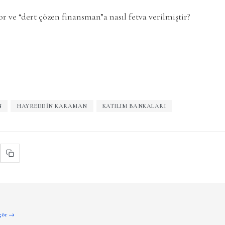
r ve “dert çözen finansman”a nasıl fetva verilmiştir?
N
HAYREDDIN KARAMAN
KATILIM BANKALARI
 gör →