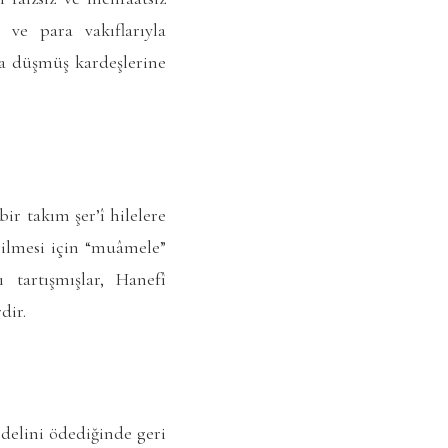
ve para vakıflarıyla
ra düşmüş kardeşlerine
ir takım şer’î hilelere
bilmesi için “muâmele”
 tartışmışlar, Hanefî
dir.
edelini ödediğinde geri