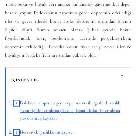
Yapay zeka ve büyük veri analizi kullanarak gayrimenkul değer
hesabı yapan Endeksa’nın raporuna göre, depremin etkilediği
iller ve çevre illerde konut stoku depremin ardından önemli
ölçüde düştü. Bunun sonucu olarak Şubat ayında konut
fiyatlarındaki artış beklentinin üzerinde gerçekleşirken,
depremin etkilediği illerdeki konut fiyat artışı çevre iller ve
büyükşehirlerdeki fiyat artışından yüksek oldu.
İÇINDEKILER
Endeksa'nın raporuna göre, depremin etkilediği illerde satılık
konut fiyatları ortalama yüzde 14, konut kiraları ise ortalama
yüzde 17 artış kaydetti.
Mersin'deki yazlıklar satışa çıktı