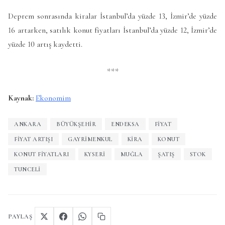
Deprem sonrasında kiralar İstanbul’da yüzde 13, İzmir’de yüzde
16 artarken, satılık konut fiyatları İstanbul’da yüzde 12, İzmir’de
yüzde 10 artış kaydetti.
***
Kaynak:
Ekonomim
ANKARA
BÜYÜKŞEHIR
ENDEKSA
FIYAT
FIYAT ARTIŞI
GAYRIMENKUL
KIRA
KONUT
KONUT FİYATLARI
KYSERI
MUĞLA
ŞATIŞ
STOK
TUNCELI
PAYLAŞ