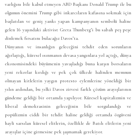
varlığını bile kabul etmeyen ABD Başkanı Donald Trump ile bu
olgunun önemini Trump gibi inkarcıların kafasına sokmak için
başlatılan ve geniş yankı yapan kampanyanın sembolü haline
gelen 16 yaşındaki aktivist Greta Thunberg’i bu sabah peş peşe
dinlemek fırsatını bulacağız Davos’ta.
Dünyanın ve insanlığın geleceğini tehdit eden sorunların
ağırlaştığı, küresel ısınmanın devasa yangınlara yol açtığı, dünya
ekonomisindeki büyümenin yavaşladığı buna karşın borsaların
yeni rekorlar kırdığı ve pek çok ülkede halinden memnun
olmayan kitlelerin yaygın protesto eylemlerine yöneldiği bir
yılın ardından, bu yılki Davos zirvesi farklı çözüm arayışlarının
gündeme geldiği bir ortamda yapılıyor. Küresel kapitalizmin ve
liberal demokrasinin geleceğinin bile sorgulandığı ve
popülizmin ciddi bir tehdit haline geldiği ortamda özgüveni
hayli sarsılan küresel elitlerin, özellikle de Batılı elitlerin yeni
arayışlar içine girmesine pek şaşmamak gerekiyor.