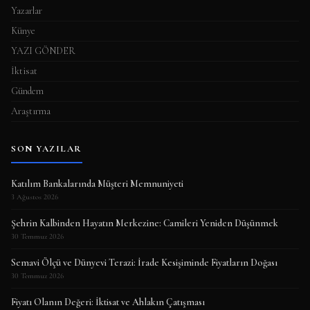
Yazarlar
Künye
YAZI GÖNDER
İktisat
Gündem
Araştırma
SON YAZILAR
Katılım Bankalarında Müşteri Memnuniyeti
3 Ağustos 2026
Şehrin Kalbinden Hayatın Merkezine: Camileri Yeniden Düşünmek
30 Temmuz 2026
Semavi Ölçü ve Dünyevi Terazi: İrade Kesişiminde Fiyatların Doğası
30 Temmuz 2026
Fiyatı Olanın Değeri: İktisat ve Ahlakın Çatışması