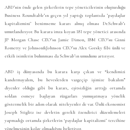
ABD’nin önde gelen şirketlerin tepe yöneticilerinin oluşturduğu
Business Roundtable’ın geçen yıl yaptığı toplantıda ’paydaşlar
kapitalizmini’ benimseme kararı almış olması Dr.Schwab’ı
umutlandırıyor. Bu karara imza koyan 181 tepe yönetici arasında
JP Morgan Chase CEO’su Jamie Dimon, IBM CEO’su Ginni
Rometty ve Johnson&Johnson CEO’su Alex Gorsky fibi ünlü ve
etkili isimlerin bulunması da Schwab’ın umudunu artırıyor.
ABD iş dünyasında bu karara karşı çıkan ve “kendimizi
kandırmayalım, bu heveslerden vazgeçip işimize bakalım”
diyenler olduğu gibi bu kararı, eşitsizliğin arttığı ortamda
soldan esmeye başlayan rüzgarları yumuşatmaya yönelik
göstermelik bir adım olarak niteleyenler de var. Ünlü ekonomist
Joseph Stiglitz ise devletin gerekli özendirici düzenlemeleri
yapmadığı ortamda şirketlerin ‘paydaşlar kapitalizmi’ tercihine
yönelmesinin kolay olmadığını belirtiyor.