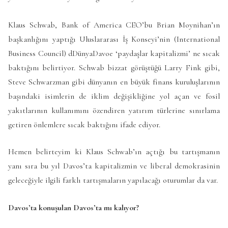
Klaus Schwab, Bank of America CEO’bu Brian Moynihan’ın
başkanlığını yaptığı Uluslararası İş Konseyi’nin (International
Business Council) dDünyaDavoe ‘paydaşlar kapitalizmi’ ne sıcak
baktığını belirtiyor. Schwab bizzat görüştüğü Larry Fink gibi,
Steve Schwarzman gibi dünyanın en büyük finans kuruluşlarının
başındaki isimlerin de iklim değişikliğine yol açan ve fosil
yakıtlarının kullanımını özendiren yatırım türlerine sınırlama
getiren önlemlere sıcak baktığını ifade ediyor.
Hemen belirteyim ki Klaus Schwab’ın açtığı bu tartışmanın
yanı sıra bu yıl Davos’ta kapitalizmin ve liberal demokrasinin
geleceğiyle ilgili farklı tartışmaların yapılacağı oturumlar da var.
Davos’ta konuşulan Davos’ta mı kalıyor?