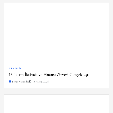
ETKINLIK
13. İslam İktisadı ve Finansı Zirvesi Gerçekleşti!
Esma Vatandaş
18 Kasım 2025