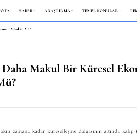
AYFA
HABER
ARAŞTIRMA
TEMEL KONULAR
TE
 Ekonomi Mümkün Mü?
, Daha Makul Bir Küresel Ek
Mü?
 yakın zamana kadar küreselleşme dalgasının altında kalıp 