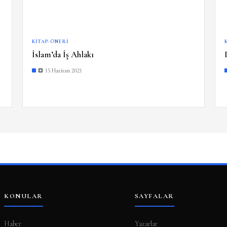
KITAP-ÖNERI
İslam’da İş Ahlakı
15 Haziran 2021
KONULAR
SAYFALAR
Haber
Yazarlar