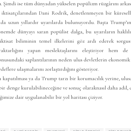
Şimdi ise tüm dünyadan yükselen popülizm rüzgârını arkası
iktisatçılarından Dani Rodrik, denetlenmeyen bir kürese
unda uzun yıllardır uyarılarda bulunuyordu. Başta Trump’ın 
emde dünyayı saran popülist dalga, bu uyarıların haklılığı
tisat biliminin temel ilkelerini göz ardı ederek sorgusu
aktarlığını yapan meslektaşlarını eleştiriyor hem de 
nusundaki saplantılarının neden ulus devletlerin ekonomik r
edeflere ulaşmalarını zorlaştırdığını gösteriyor.
n kapatılması ya da Trump tarzı bir korumacılık yerine, ulus
ı bir denge kurulabilineceğine ve sonuç olaraknasıl daha adil,
mize dair uygulanabilir bir yol haritası çiziyor.