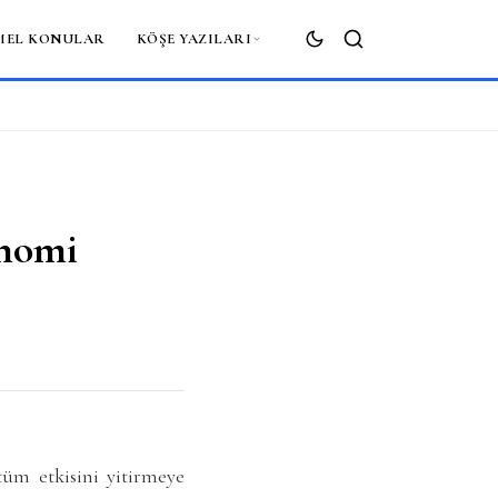
MEL KONULAR
KÖŞE YAZILARI
ARA
onomi
tüm etkisini yitirmeye