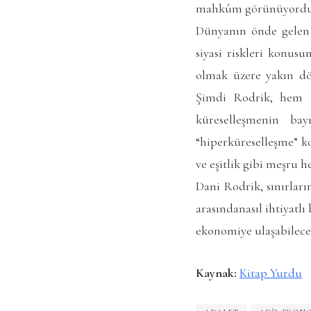
mahkûm görünüyordu. 
Dünyanın önde gelen 
siyasi riskleri konus
olmak üzere yakın dön
Şimdi Rodrik, hem ik
küreselleşmenin bayr
“hiperküreselleşme” ko
ve eşitlik gibi meşru h
Dani Rodrik, sınırları
arasındanasıl ihtiyatl
ekonomiye ulaşabileceği
Kaynak:
Kitap Yurdu