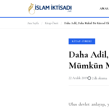
ANAS
Ana Sayfa
/
Kitap-Öneri
/
Daha Adil, Daha Makul Bir Küresel
KITAP-ÖNERI
Daha Adil
Mümkün 
22 Aralık 2019
2 dk okuma
Ulus devlet anlayışı,