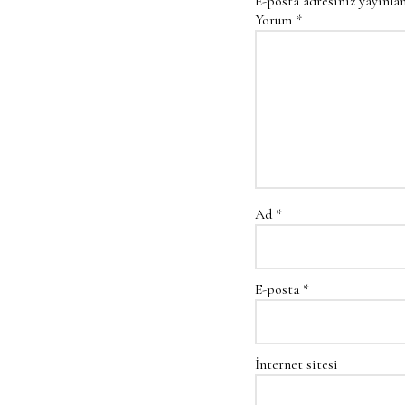
E-posta adresiniz yayınl
Yorum
*
Ad
*
E-posta
*
İnternet sitesi