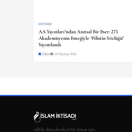
DUYURU
AA Yayınları’ndan Anıtsal Bir Eser: 273
Akademisyenin Emeğiyle ‘Filistin Sözlüğü’
Yayımlandı
Editör
10 Haziran 2026
Adil bir dünya bereketli bir iktisat için…