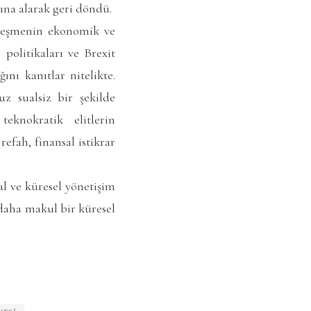
na alarak geri döndü.
lleşmenin ekonomik ve
politikaları ve Brexit
nı kanıtlar nitelikte.
z sualsiz bir şekilde
teknokratik elitlerin
efah, finansal istikrar
al ve küresel yönetişim
 daha makul bir küresel