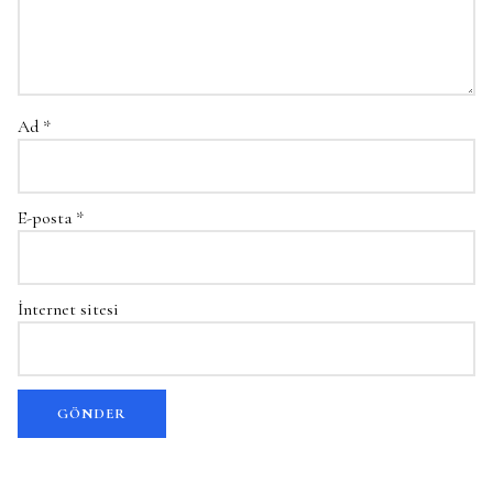
Ad
*
E-posta
*
İnternet sitesi