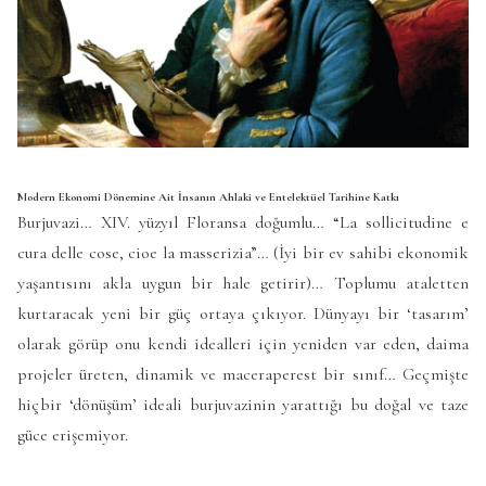
Modern Ekonomi Dönemine Ait İnsanın Ahlaki ve Entelektüel Tarihine Katkı
Burjuvazi… XIV. yüzyıl Floransa doğumlu… “La sollicitudine e
cura delle cose, cioe la masserizia”… (İyi bir ev sahibi ekonomik
yaşantısını akla uygun bir hale getirir)… Toplumu ataletten
kurtaracak yeni bir güç ortaya çıkıyor. Dünyayı bir ‘tasarım’
olarak görüp onu kendi idealleri için yeniden var eden, daima
projeler üreten, dinamik ve maceraperest bir sınıf… Geçmişte
hiçbir ‘dönüşüm’ ideali burjuvazinin yarattığı bu doğal ve taze
güce erişemiyor.