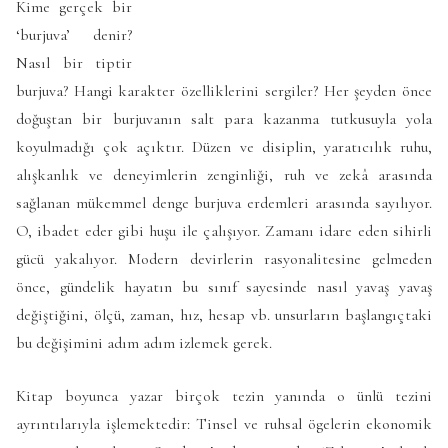
Kime gerçek bir
‘burjuva’ denir?
Nasıl bir tiptir
burjuva? Hangi karakter özelliklerini sergiler? Her şeyden önce
doğuştan bir burjuvanın salt para kazanma tutkusuyla yola
koyulmadığı çok açıktır. Düzen ve disiplin, yaratıcılık ruhu,
alışkanlık ve deneyimlerin zenginliği, ruh ve zekâ arasında
sağlanan mükemmel denge burjuva erdemleri arasında sayılıyor.
O, ibadet eder gibi huşu ile çalışıyor. Zamanı idare eden sihirli
gücü yakalıyor. Modern devirlerin rasyonalitesine gelmeden
önce, gündelik hayatın bu sınıf sayesinde nasıl yavaş yavaş
değiştiğini, ölçü, zaman, hız, hesap vb. unsurların başlangıçtaki
bu değişimini adım adım izlemek gerek.
Kitap boyunca yazar birçok tezin yanında o ünlü tezini
ayrıntılarıyla işlemektedir: Tinsel ve ruhsal ögelerin ekonomik