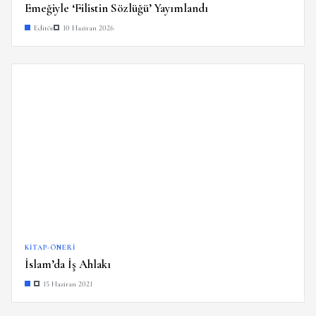
Emeğiyle ‘Filistin Sözlüğü’ Yayımlandı
Editör
10 Haziran 2026
KITAP-ÖNERI
İslam’da İş Ahlakı
15 Haziran 2021