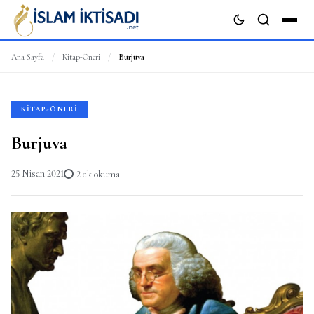
Ana Sayfa
/
Kitap-Öneri
/
Burjuva
ARA
KITAP-ÖNERI
Burjuva
25 Nisan 2021
2 dk okuma