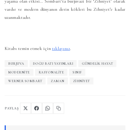
yaşama olan etkisi… Sombart’ta burjuvazi bir ‘Zihniyet’ olarak
vardır ve modern dünyanın derin kökleri bu Zihniyet’e kadar
uzanmaktadır.
Kitabı temin etmek için
tıklayınız
.
BURJUVA
DOĞU BATI YAYINLARI
GÜNDELIK HAYAT
MODERNITE
RASYONALITE
SINIF
WERNER SOMBART
ZAMAN
ZIHNIYET
PAYLAŞ