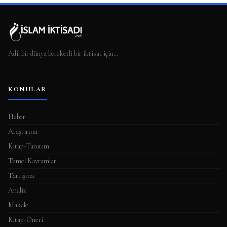
Adil bir dünya bereketli bir iktisat için…
KONULAR
Haber
Araştırma
Kitap-Tanıtım
Temel Kavramlar
Tartışma
Analiz
Makale
Kitap-Öneri