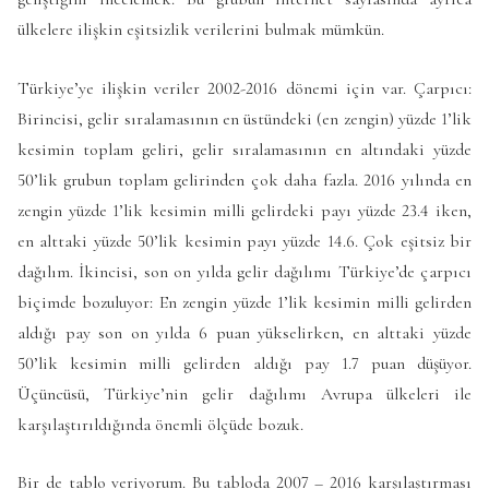
ülkelere ilişkin eşitsizlik verilerini bulmak mümkün.
Türkiye’ye ilişkin veriler 2002-2016 dönemi için var. Çarpıcı:
Birincisi, gelir sıralamasının en üstündeki (en zengin) yüzde 1’lik
kesimin toplam geliri, gelir sıralamasının en altındaki yüzde
50’lik grubun toplam gelirinden çok daha fazla. 2016 yılında en
zengin yüzde 1’lik kesimin milli gelirdeki payı yüzde 23.4 iken,
en alttaki yüzde 50’lik kesimin payı yüzde 14.6. Çok eşitsiz bir
dağılım. İkincisi, son on yılda gelir dağılımı Türkiye’de çarpıcı
biçimde bozuluyor: En zengin yüzde 1’lik kesimin milli gelirden
aldığı pay son on yılda 6 puan yükselirken, en alttaki yüzde
50’lik kesimin milli gelirden aldığı pay 1.7 puan düşüyor.
Üçüncüsü, Türkiye’nin gelir dağılımı Avrupa ülkeleri ile
karşılaştırıldığında önemli ölçüde bozuk.
Bir de tablo veriyorum. Bu tabloda 2007 – 2016 karşılaştırması