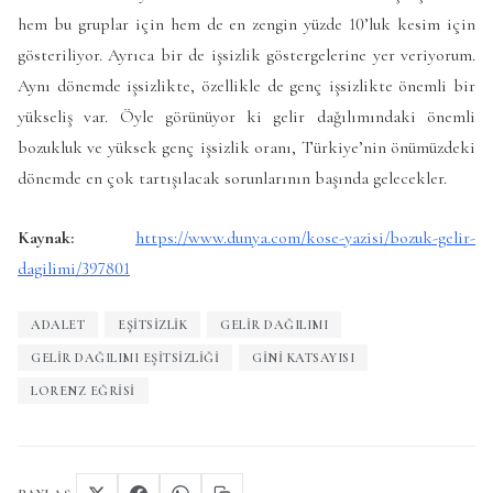
hem bu gruplar için hem de en zengin yüzde 10’luk kesim için
gösteriliyor. Ayrıca bir de işsizlik göstergelerine yer veriyorum.
Aynı dönemde işsizlikte, özellikle de genç işsizlikte önemli bir
yükseliş var. Öyle görünüyor ki gelir dağılımındaki önemli
bozukluk ve yüksek genç işsizlik oranı, Türkiye’nin önümüzdeki
dönemde en çok tartışılacak sorunlarının başında gelecekler.
Kaynak:
https://www.dunya.com/kose-yazisi/bozuk-gelir-
dagilimi/397801
ADALET
EŞITSIZLIK
GELIR DAĞILIMI
GELIR DAĞILIMI EŞITSIZLIĞI
GINI KATSAYISI
LORENZ EĞRISI