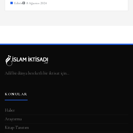
Editör
8 Ağustos 2024
Adil bir dünya bereketli bir iktisat için…
KONULAR
Haber
Araştırma
Kitap-Tanıtım