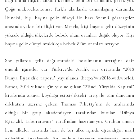
dağılımına ilişkin ahkâm kesmek belli bir uzmanlık gerekiyor.
Çoğu makroekonomist farklı alanlarda uzmanlaşmış durumda.
İkincisi, kişi başına gelir düzeyi ile bazı önemli göstergeler
arasında yakın bir ilişki var. Mesela, kişi başına gelir düzeyinin
yüksek olduğu ülkelerde bebek ölüm oranları düşük oluyor. Kişi
başına gelir düzeyi azaldıkça bebek ölüm oranları artıyor.
Son yıllarda gelir dağılımındaki bozulmanın arttığına dair
önemli işaretler var Türkiye’de. Aralık ayı ortasında “2018
Dünya Eşitsizlik raporu” yayınlandı (http://wir2018.wid.world).
Rapor, 2014 yılında gün yüzüne çıkan “21inci Yüzyılda Kapital”
kitabında ortaya koyduğu eşitsizlikteki artış ile tüm dünyanın
dikkatini üzerine çeken Thomas Piketty’nin de aralarında
olduğu bir grup akademisyen tarafından kurulan “Dünya
Eşitsizlik Laboratuvarı” tarafından hazırlanıyor. Grubun amacı
hem ülkeler arasında hem de bir ülke içinde eşitsizliğin nasıl
geliştiğini incelemek. Bu grubun internet sayfasında ayrıca