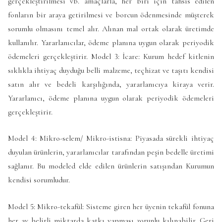
gerçekleştirilmesi vb. amaçlarla, her biri için tahsis edilen
fonların bir araya getirilmesi ve borcun ödenmesinde müşterek
sorumlu olmasını temel alır. Alınan mal ortak olarak üretimde
kullanılır. Yararlanıcılar, ödeme planına uygun olarak periyodik
ödemeleri gerçekleştirir. Model 3: İcare: Kurum hedef kitlenin
sıklıkla ihtiyaç duyduğu belli malzeme, teçhizat ve taşıtı kendisi
satın alır ve bedeli karşılığında, yararlanıcıya kiraya verir.
Yararlanıcı, ödeme planına uygun olarak periyodik ödemeleri
gerçekleştirir.
Model 4: Mikro-selem/ Mikro-istisna: Piyasada sürekli ihtiyaç
duyulan ürünlerin, yararlanıcılar tarafından peşin bedelle üretimi
sağlanır. Bu modeled elde edilen ürünlerin satışından Kurumun
kendisi sorumludur.
Model 5: Mikro-tekafül: Sisteme giren her üyenin tekafül fonuna
her ay belirli miktarda katkı yapması zorunlu kılınabilir. Geri