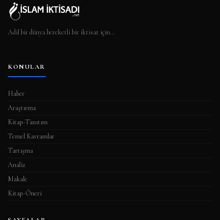
Adil bir dünya bereketli bir iktisat için…
KONULAR
Haber
Araştırma
Kitap-Tanıtım
Temel Kavramlar
Tartışma
Analiz
Makale
Kitap-Öneri