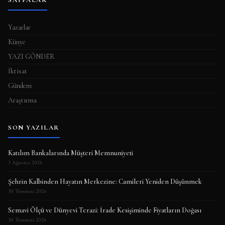
SAYFALAR
Yazarlar
Künye
YAZI GÖNDER
İktisat
Gündem
Araştırma
SON YAZILAR
Katılım Bankalarında Müşteri Memnuniyeti
3 Ağustos 2026
Şehrin Kalbinden Hayatın Merkezine: Camileri Yeniden Düşünmek
30 Temmuz 2026
Semavi Ölçü ve Dünyevi Terazi: İrade Kesişiminde Fiyatların Doğası
30 Temmuz 2026