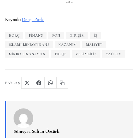
***
Kaynak:
Dergi Park
BORÇ
FINANS
FON
GIRIŞIM
IŞ
İSLAMI MIKROFINANS
KAZANIM
MALIYET
MIKRO FINANSMAN
PROJE
VERIMLILIK
YATIRIM
PAYLAŞ
Sümeyra Sultan Öztürk