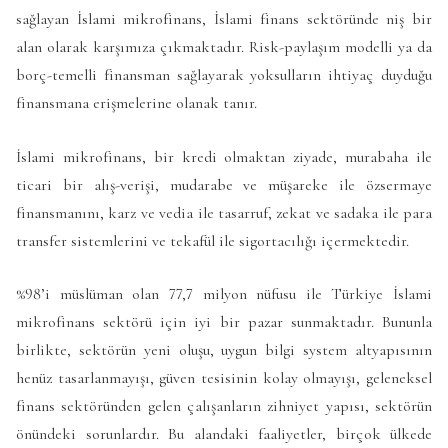
sağlayan İslami mikrofinans, İslami finans sektöründe niş bir
alan olarak karşımıza çıkmaktadır. Risk-paylaşım modelli ya da
borç-temelli finansman sağlayarak yoksulların ihtiyaç duyduğu
finansmana erişmelerine olanak tanır.
İslami mikrofinans, bir kredi olmaktan ziyade, murabaha ile
ticari bir alış-verişi, mudarabe ve müşareke ile özsermaye
finansmanını, karz ve vedia ile tasarruf, zekat ve sadaka ile para
transfer sistemlerini ve tekafül ile sigortacılığı içermektedir.
%98’i müslüman olan 77,7 milyon nüfusu ile Türkiye İslami
mikrofinans sektörü için iyi bir pazar sunmaktadır. Bununla
birlikte, sektörün yeni oluşu, uygun bilgi system altyapısının
henüz tasarlanmayışı, güven tesisinin kolay olmayışı, geleneksel
finans sektöründen gelen çalışanların zihniyet yapısı, sektörün
önündeki sorunlardır. Bu alandaki faaliyetler, birçok ülkede