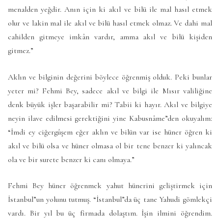
menalden yeğdir. Anın için ki akıl ve bilü ile mal hasıl etmek
olur ve lakin mal ile akıl ve bilü hasıl etmek olmaz. Ve dahi mal
cahilden gitmeye imkân vardır, amma akıl ve bilü kişiden
gitmez.”
Aklın ve bilginin değerini böylece öğrenmiş olduk. Peki bunlar
yeter mi? Fehmi Bey, sadece akıl ve bilgi ile Mısır valiliğine
denk büyük işler başarabilir mi? Tabii ki hayır. Akıl ve bilgiye
neyin ilave edilmesi gerektiğini yine Kabusnâme”den okuyalım:
“İmdi ey ciğergûşem eğer aklın ve bilün var ise hüner öğren ki
akıl ve bilü olsa ve hüner olmasa ol bir tene benzer ki yalıncak
ola ve bir surete benzer ki canı olmaya.”
Fehmi Bey hüner öğrenmek yahut hünerini geliştirmek için
İstanbul”un yolunu tutmuş. “İstanbul”da üç tane Yahudi gömlekçi
vardı. Bir yıl bu üç firmada dolaştım. İşin ilmini öğrendim.