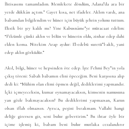
İhtisasımı tamamladım. Memlekete döndüm, Adana”da ara bir
yerde dükkân açtım.” Gayet kısa, net ifadeler. Aklım vardı, ana
babamdan bilgilendim ve hüner için büyük şehrin yolunu tuttum.
Eksik bir şey kaldı mı? Yine Kabusnâme”ye müracaat edelim:
“Filcümle çünki aklın ve bilün ve hünerin oldu, zinhar edep dahi
elden koma. Nitekim Arap aydur: El-edebü suretü”l-akli, yani
edep aklın görküdür.”
Akıl, bilgi, hüner ve hepsinden öte edep. İşte Fehmi Bey”in yola
çıkış töreni: Sabah babamın elini öpeceğim. Beni karşısına alıp
dedi ki: “Mühim olan elimi öpmen değil, dediklerimi yapmandır.
İçki içmeyeceksin, kumar oynamayacaksın, kimsenin namusuna
yan gözle bakmayacaksın! Bu dediklerimi yapmazsan, Karun
olsan iflah olmazsın. Ayrıca, peşini bırakmam. Vallahi hangi
deliğe girersen gir, seni bulur gebertirim.” Bu ihtar öyle bir
içime işlemiş ki, babam beni bulur mutlaka cezalandırır