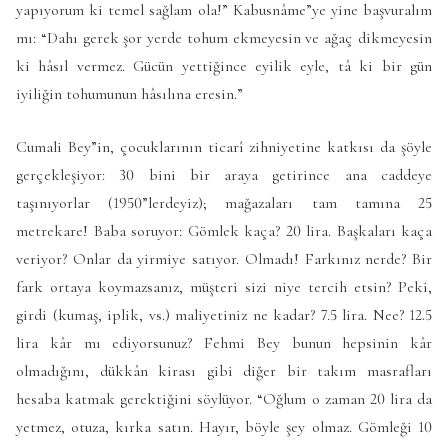
yapıyorum ki temel sağlam ola!” Kabusnâme”ye yine başvuralım
mı: “Dahı gerek şor yerde tohum ekmeyesin ve ağaç dikmeyesin
ki hâsıl vermez. Gücün yettiğince eyilik eyle, tâ ki bir gün
iyiliğin tohumunun hâsılına eresin.”
Cumali Bey”in, çocuklarının ticarî zihniyetine katkısı da şöyle
gerçekleşiyor: 30 bini bir araya getirince ana caddeye
taşınıyorlar (1950”lerdeyiz); mağazaları tam tamına 25
metrekare! Baba soruyor: Gömlek kaça? 20 lira. Başkaları kaça
veriyor? Onlar da yirmiye satıyor. Olmadı! Farkınız nerde? Bir
fark ortaya koymazsanız, müşteri sizi niye tercih etsin? Peki,
girdi (kumaş, iplik, vs.) maliyetiniz ne kadar? 7.5 lira. Nee? 12.5
lira kâr mı ediyorsunuz? Fehmi Bey bunun hepsinin kâr
olmadığını, dükkân kirası gibi diğer bir takım masrafları
hesaba katmak gerektiğini söylüyor. “Oğlum o zaman 20 lira da
yetmez, otuza, kırka satın. Hayır, böyle şey olmaz. Gömleği 10