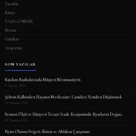
Yazarlar
Künye
YAZI GÖNDER
İktisat
Gündem
Araştırma
SON YAZILAR
Katılım Bankalarında Müşteri Memnuniyeti
3 Ağustos 2026
Şehrin Kalbinden Hayatın Merkezine: Camileri Yeniden Düşünmek
30 Temmuz 2026
Semavi Ölçü ve Dünyevi Terazi: İrade Kesişiminde Fiyatların Doğası
30 Temmuz 2026
Fiyatı Olanın Değeri: İktisat ve Ahlakın Çatışması