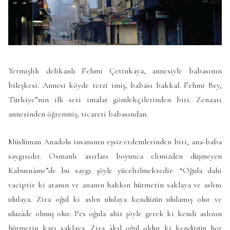
Yetmişlik delikanlı Fehmi Çetinkaya, annesiyle babasının
bileşkesi. Annesi köyde terzi imiş, babası bakkal. Fehmi Bey,
Türkiye”nin ilk seri imalat gömlekçilerinden biri. Zenaatı
annesinden öğrenmiş, ticareti babasından.
Müslüman Anadolu insanının eşsiz erdemlerinden biri, ana-baba
saygısıdır. Osmanlı asırları boyunca elimizden düşmeyen
Kabusnâme”de bu saygı şöyle yüceltilmektedir: “Oğula dahi
vaciptir ki atanın ve ananın hakkın hürmetin saklaya ve aslını
ululaya. Zira oğul ki aslın ululaya kendüzün ululamış olur ve
uluzâde olmuş olur. Pes oğula ahit şöyle gerek ki kendi aslının
hürmetin katı saklaya. Zira âkıl oğul oldur ki kendüzün hor