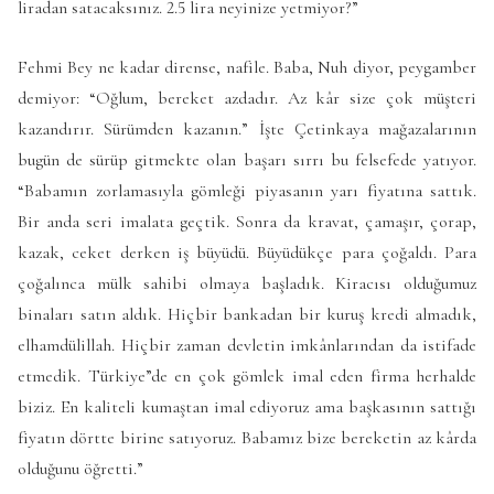
liradan satacaksınız. 2.5 lira neyinize yetmiyor?”
Fehmi Bey ne kadar dirense, nafile. Baba, Nuh diyor, peygamber
demiyor: “Oğlum, bereket azdadır. Az kâr size çok müşteri
kazandırır. Sürümden kazanın.” İşte Çetinkaya mağazalarının
bugün de sürüp gitmekte olan başarı sırrı bu felsefede yatıyor.
“Babamın zorlamasıyla gömleği piyasanın yarı fiyatına sattık.
Bir anda seri imalata geçtik. Sonra da kravat, çamaşır, çorap,
kazak, ceket derken iş büyüdü. Büyüdükçe para çoğaldı. Para
çoğalınca mülk sahibi olmaya başladık. Kiracısı olduğumuz
binaları satın aldık. Hiçbir bankadan bir kuruş kredi almadık,
elhamdülillah. Hiçbir zaman devletin imkânlarından da istifade
etmedik. Türkiye”de en çok gömlek imal eden firma herhalde
biziz. En kaliteli kumaştan imal ediyoruz ama başkasının sattığı
fiyatın dörtte birine satıyoruz. Babamız bize bereketin az kârda
olduğunu öğretti.”