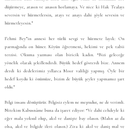
düşürmeye, atasın ve anasın horlamaya. Ve nice ki Hak Tealayı
seversin ve hürmetlersin, atayı ve anayı dahi şöyle sevesin ve
hürmetleyesin.”
Fehmi Bey”in annesi her türlü sevgi ve hürmete layık: On
parmağında on hüner. Köyün öğretmeni, hekimi ve pek tabii
terzisi. Okuma yazması olan biricik kadın. “Bizi geleceğe
yönelik olarak şekillendirdi. Büyük hedef gösterdi bize. Annem
derdi ki dedelerimiz yıllarca Mısır valiliği yapmış. Öyle bir
hedef koydu ki önümüze, bizim de büyük şeyler yapmamız şart
oldu.”
Bilgi insanı dönüştürür. Bilgisiz eylem ne meşrudur, ne de verimli.
Nitekim Kabusnâme buna da işaret ediyor: “Ve dahi cehdeyle ki
eğer mala yoksul olup, akıl ve danişte bay olasın. (Malın az da
olsa, akıl ve bilgide ileri olasın.) Zira ki akıl ve daniş mal ve