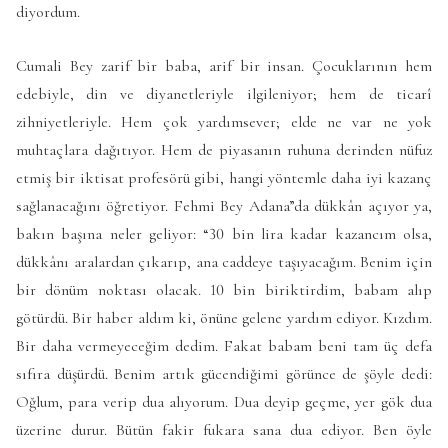
diyordum.
Cumali Bey zarif bir baba, arif bir insan. Çocuklarının hem
edebiyle, din ve diyanetleriyle ilgileniyor; hem de ticarî
zihniyetleriyle. Hem çok yardımsever; elde ne var ne yok
muhtaçlara dağıtıyor. Hem de piyasanın ruhuna derinden nüfuz
etmiş bir iktisat profesörü gibi, hangi yöntemle daha iyi kazanç
sağlanacağını öğretiyor. Fehmi Bey Adana”da dükkân açıyor ya,
bakın başına neler geliyor: “30 bin lira kadar kazancım olsa,
dükkânı aralardan çıkarıp, ana caddeye taşıyacağım. Benim için
bir dönüm noktası olacak. 10 bin biriktirdim, babam alıp
götürdü. Bir haber aldım ki, önüne gelene yardım ediyor. Kızdım.
Bir daha vermeyeceğim dedim. Fakat babam beni tam üç defa
sıfıra düşürdü. Benim artık gücendiğimi görünce de şöyle dedi:
Oğlum, para verip dua alıyorum. Dua deyip geçme, yer gök dua
üzerine durur. Bütün fakir fukara sana dua ediyor. Ben öyle