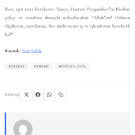
Evet, işin sırrı berekette. Yazıyı, Hazreti Peygamber”in Medine
çiftçi ve esnafına duasıyla noktalayalım: “Allah”ım! Onların
ölçülerini, tartılarını, her türlü ticari iş ve işlemlerini bereketli
kıl!”
Kaynak:
Yeni Şafak
BEREKET
DENEME
MUSTAFA ÖZEL
PAYLAŞ