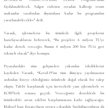
faydalanabilecek. Salgın riskinin ortadan kalktığı resmi
makamlar tarafından duyurulana kadar bu programdan
yararlanabilecekler” dedi.
Varank, işletmelerin bu ürünlerle ilgili projelerini
hazırlayacaklarını belirterek, “Bu projelere 6 milyon TL’ye
kadar destek vereceğiz. Bunun 4 milyon 200 bin TL’si geri
ödemeli olacak” diye konuştu.
Piyasalardaki tüm gelişmeleri yakından izlediklerini
kaydeden Varank, “Kovid-19’un tüm dünyaya yayılmasının
ardından listeye eklediğimiz ürünlerde doğal olarak bir talep
oluştu. Talebi karşılamak için üreticilerle yani işletmelerle ve
KOBİ’lerle temasa geçtik. Vereceğimiz desteklerle bu
ürünlerdeki artan talebin karşılanmasına katkı sağlayacağız.
Malesef bazı fırsatçıların ortaya çıkardığı Spekülasyonların da