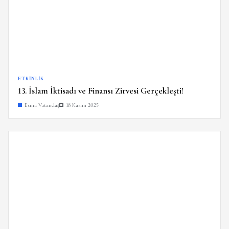
ETKINLIK
13. İslam İktisadı ve Finansı Zirvesi Gerçekleşti!
Esma Vatandaş
18 Kasım 2025