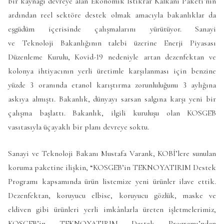
bir kaynağı devreye alan Ekonomik İstikrar Kalkanı Paketi’nin
ardından reel sektöre destek olmak amacıyla bakanlıklar da
eşgüdüm içerisinde çalışmalarını yürütüyor. Sanayi
ve Teknoloji Bakanlığının talebi üzerine Enerji Piyasası
Düzenleme Kurulu, Kovid-19 nedeniyle artan dezenfektan ve
kolonya ihtiyacının yerli üretimle karşılanması için benzine
yüzde 3 oranında etanol karıştırma zorunluluğunu 3 aylığına
askıya almıştı. Bakanlık, dünyayı sarsan salgına karşı yeni bir
çalışma başlattı. Bakanlık, ilgili kuruluşu olan KOSGEB
vasıtasıyla üçayaklı bir planı devreye soktu.
Sanayi ve Teknoloji Bakanı Mustafa Varank, KOBİ’lere sunulan
koruma paketine ilişkin, “KOSGEB’in TEKNOYATIRIM Destek
Programı kapsamında ürün listemize yeni ürünler ilave ettik.
Dezenfektan, koruyucu elbise, koruyucu gözlük, maske ve
eldiven gibi ürünleri yerli imkânlarla üreten işletmelerimiz,
KOSGEB’in TEKNOYATIRIM Destek Programı’ndan