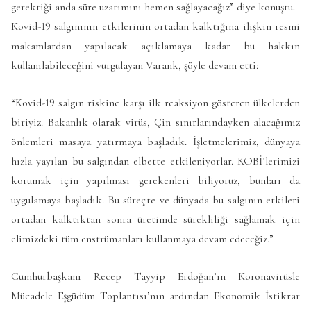
gerektiği anda süre uzatımını hemen sağlayacağız” diye konuştu.
Kovid-19 salgınının etkilerinin ortadan kalktığına ilişkin resmi
makamlardan yapılacak açıklamaya kadar bu hakkın
kullanılabileceğini vurgulayan Varank, şöyle devam etti:
“Kovid-19 salgın riskine karşı ilk reaksiyon gösteren ülkelerden
biriyiz. Bakanlık olarak virüs, Çin sınırlarındayken alacağımız
önlemleri masaya yatırmaya başladık. İşletmelerimiz, dünyaya
hızla yayılan bu salgından elbette etkileniyorlar. KOBİ’lerimizi
korumak için yapılması gerekenleri biliyoruz, bunları da
uygulamaya başladık. Bu süreçte ve dünyada bu salgının etkileri
ortadan kalktıktan sonra üretimde sürekliliği sağlamak için
elimizdeki tüm enstrümanları kullanmaya devam edeceğiz.”
Cumhurbaşkanı Recep Tayyip Erdoğan’ın Koronavirüsle
Mücadele Eşgüdüm Toplantısı’nın ardından Ekonomik İstikrar