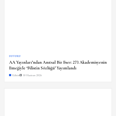
DUYURU
AA Yayınları’ndan Anıtsal Bir Eser: 273 Akademisyenin
Emeğiyle ‘Filistin Sözlüğü’ Yayımlandı
Editör
10 Haziran 2026