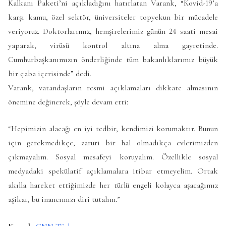
Kalkanı Paketi’ni açıkladığını hatırlatan Varank, “Kovid-19’a
karşı kamu, özel sektör, üniversiteler topyekun bir mücadele
veriyoruz. Doktorlarımız, hemşirelerimiz günün 24 saati mesai
yaparak, virüsü kontrol altına alma gayretinde.
Cumhurbaşkanımızın önderliğinde tüm bakanlıklarımız büyük
bir çaba içerisinde” dedi.
Varank, vatandaşların resmi açıklamaları dikkate almasının
önemine değinerek, şöyle devam etti:
“Hepimizin alacağı en iyi tedbir, kendimizi korumaktır. Bunun
için gerekmedikçe, zaruri bir hal olmadıkça evlerimizden
çıkmayalım. Sosyal mesafeyi koruyalım. Özellikle sosyal
medyadaki spekülatif açıklamalara itibar etmeyelim. Ortak
akılla hareket ettiğimizde her türlü engeli kolayca aşacağımız
aşikar, bu inancımızı diri tutalım.”