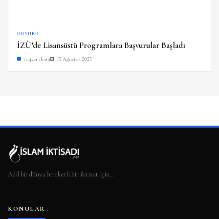
DUYURU
İZÜ’de Lisansüstü Programlara Başvurular Başladı
stajyer ikam
15 Ağustos 2025
Adil bir dünya bereketli bir iktisat için…
KONULAR