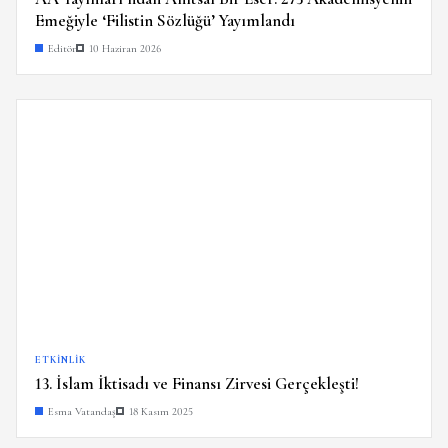
Emeğiyle ‘Filistin Sözlüğü’ Yayımlandı
Editör
10 Haziran 2026
ETKINLIK
13. İslam İktisadı ve Finansı Zirvesi Gerçekleşti!
Esma Vatandaş
18 Kasım 2025