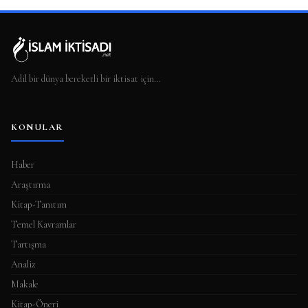
Adil bir dünya bereketli bir iktisat için…
KONULAR
Haber
Araştırma
Kitap-Tanıtım
Temel Kavramlar
Tartışma
Analiz
Makale
Kitap-Öneri