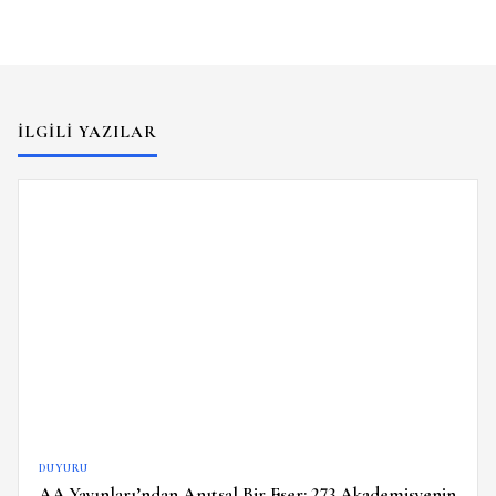
İLGILI YAZILAR
DUYURU
AA Yayınları’ndan Anıtsal Bir Eser: 273 Akademisyenin