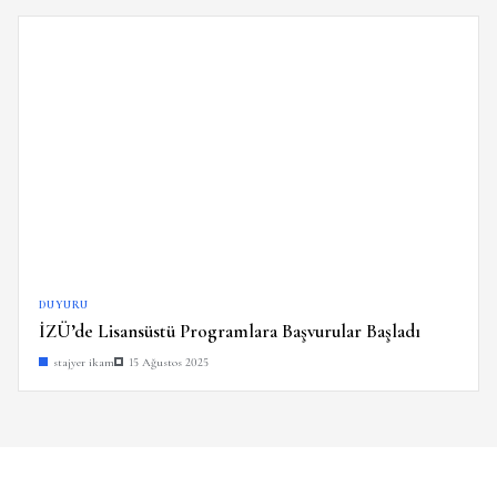
DUYURU
İZÜ’de Lisansüstü Programlara Başvurular Başladı
stajyer ikam
15 Ağustos 2025