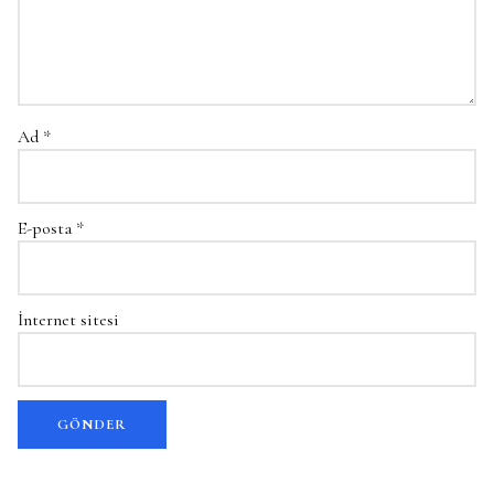
Ad
*
E-posta
*
İnternet sitesi