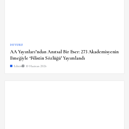
DUYURU
AA Yayınları’ndan Anıtsal Bir Eser: 273 Akademisyenin
Emeğiyle ‘Filistin Sözlüğü’ Yayımlandı
Editör
10 Haziran 2026