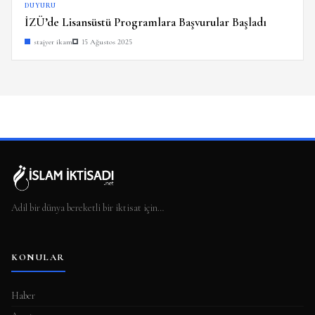
DUYURU
İZÜ’de Lisansüstü Programlara Başvurular Başladı
stajyer ikam
15 Ağustos 2025
Adil bir dünya bereketli bir iktisat için…
KONULAR
Haber