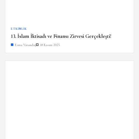
ETKINLIK
13. İslam İktisadı ve Finansı Zirvesi Gerçekleşti!
Esma Vatandaş
18 Kasım 2025