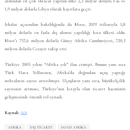
ardından en çok ihracat yapılan ülke 2,3 milyar dolarla Fas ve
1,9 milyar dolarla Libya olarak kayıtlara geçti.
İthalat açısından bakıldığında da Mısır, 2019 itibarıyla 1,8
milyar dolarla en fazla dış alımın yapıldığı kıta ülkesi oldu.
Mısır’ı 757,6 milyon dolarla Güney Afrika Cumhuriyeti, 720,3
milyon dolarla Cezayir takip etti.
Türkiye 2005 yılını “Afrika yılı” ilan etmişti. Bunun yanı sıra
Türk Hava Yollarının, Afrika’da doğrudan uçuş yaptığı
noktaların sayısı artırılmıştı. Uçuşların yanı sıra, büyükelçilik
sayısının artması, Türkiye’nin kıtayla olan ticaret hacminin
gelişmesinde önemli rol oynadı.
Kaynak:
AA
AFRIKA
DIŞ TICARET
DOĞU AFRIKA