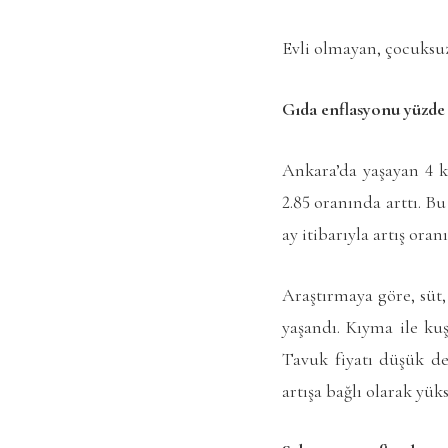
Evli olmayan, çocuksuz 
Gıda enflasyonu yüzde 
Ankara’da yaşayan 4 k
2.85 oranında arttı. Bu
ay itibarıyla artış oran
Araştırmaya göre, süt,
yaşandı. Kıyma ile kuş
Tavuk fiyatı düşük de 
artışa bağlı olarak yüks