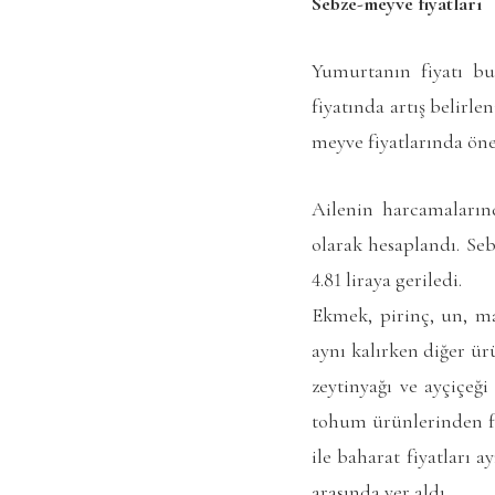
Sebze-meyve fiyatları
Yumurtanın fiyatı bu
fiyatında artış belirl
meyve fiyatlarında öne
Ailenin harcamalarınd
olarak hesaplandı. Seb
4.81 liraya geriledi.
Ekmek, pirinç, un, m
aynı kalırken diğer ür
zeytinyağı ve ayçiçeği
tohum ürünlerinden fıst
ile baharat fiyatları a
arasında yer aldı.