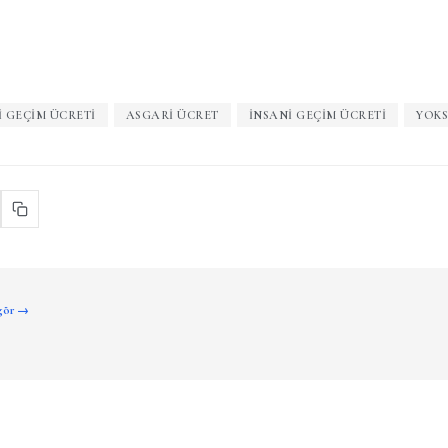
 GEÇIM ÜCRETI
ASGARI ÜCRET
INSANI GEÇIM ÜCRETI
YOKS
 gör →