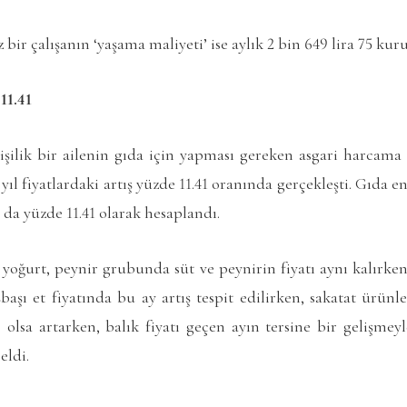
bir çalışanın ‘yaşama maliyeti’ ise aylık 2 bin 649 lira 75 kur
11.41
işilik bir ailenin gıda için yapması gereken asgari harcama 
 yıl fiyatlardaki artış yüzde 11.41 oranında gerçekleşti. Gıda 
ı da yüzde 11.41 olarak hesaplandı.
 yoğurt, peynir grubunda süt ve peynirin fiyatı aynı kalırken,
başı et fiyatında bu ay artış tespit edilirken, sakatat ürünle
olsa artarken, balık fiyatı geçen ayın tersine bir gelişmeyl
eldi.