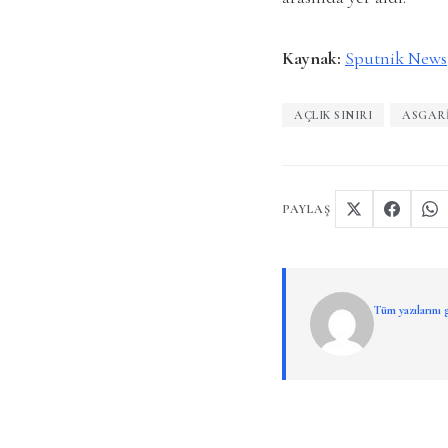
Kaynak:
Sputnik News
AÇLIK SINIRI
ASGARI
PAYLAŞ
Tüm yazılarını