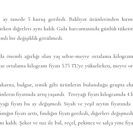
 ay tanede 5 kuruş geriledi. Bakliyat ürünlerinden kırm
enirken diğerleri aynı kaldı. Gıda harcamasında günlük tüketim
mli bir değişiklik görülmedi.
a önemli ağırlığı olan yaş sebze-meyve ortalama kilogram 
ze ortalama kilogram fiyatı 5.75 TL’ye yükselirken, meyve o
akarna, bulgur, irmik gibi ürünlerin bulunduğu grupta ek
ünlerin fiyatında artış yaşandı. Tereyağı fiyatı kilogramda 4 l
 yağı fiyatı bu ay değişmedi. Siyah ve yeşil zeytin fiyatında 
ığın fiyatı arttı, fındığın fiyatı geriledi, diğerleri değişmed
ynı kaldı. Şeker ve tuz ile bal, reçel, pekmez ve salça yine f