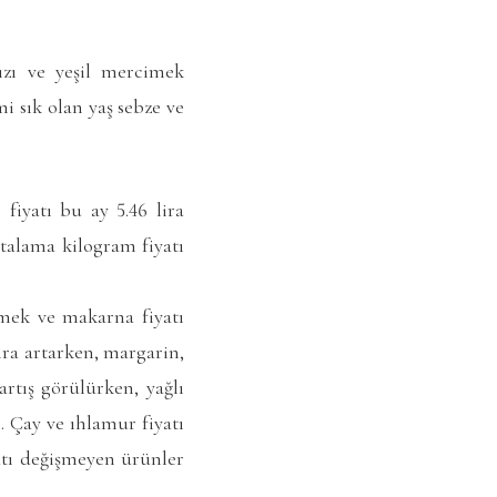
ızı ve yeşil mercimek
i sık olan yaş sebze ve
fiyatı bu ay 5.46 lira
rtalama kilogram fiyatı
mek ve makarna fiyatı
ira artarken, margarin,
artış görülürken, yağlı
i. Çay ve ıhlamur fiyatı
iyatı değişmeyen ürünler