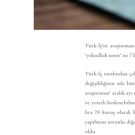
Türk-İş’in araştırması
‘yoksulluk sınırı’ ise 7
Türk-İş tarafından ça
değişikliğinin aile bü
araştırması’ aralık ayı
ve yeterli beslenebilm
lira 70 kuruş olarak b
yapılması zorunlu diğe
oldu.