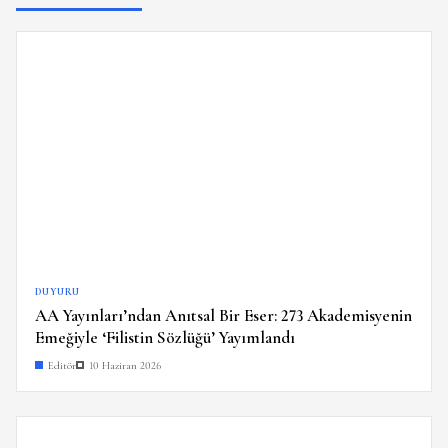
DUYURU
AA Yayınları’ndan Anıtsal Bir Eser: 273 Akademisyenin
Emeğiyle ‘Filistin Sözlüğü’ Yayımlandı
Editör
10 Haziran 2026