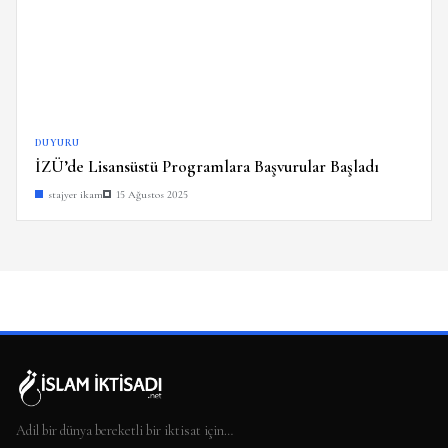
DUYURU
İZÜ’de Lisansüstü Programlara Başvurular Başladı
stajyer ikam
15 Ağustos 2025
Adil bir dünya bereketli bir iktisat için…