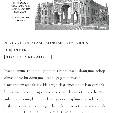
21. YÜZYILDA İSLAM EKONOMİSİNİ YENİDEN
DÜŞÜNMEK
[ TEORİDE VE PRATİKTE ]
İnsanoğlunun, teknoloji yönelimli bir iktisadi dönüşüme sebep
olmasına ve bu dönüşümü kendi yaşam dünyasını
sınırlandırmayacak şekilde gerçekleştirmesine imkan verecek
bir iktisadi sistem inşa etme arayışları devam etmektedir. Bu
anlamda, insanoğlunun devlet-piyasa ve toplum arasındaki
ilişkileri istikrarlı ve dengeli bir şekilde yönetmeyi sağlayacak
iktisadi modeli kendi insiyatifiyle keşfedememiş olduğu gerçeği,