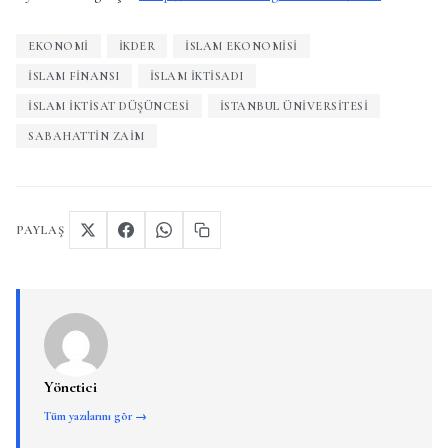
EKONOMI
IKDER
ISLAM EKONOMISI
ISLAM FINANSI
ISLAM IKTISADI
İSLAM İKTISAT DÜŞÜNCESI
İSTANBUL ÜNIVERSITESI
SABAHATTIN ZAIM
PAYLAŞ
Yönetici
Tüm yazılarını gör →