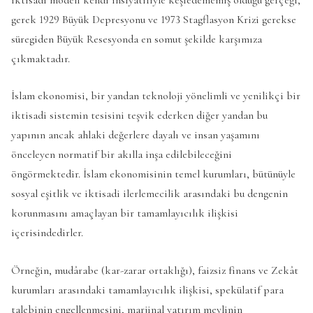
gerek 1929 Büyük Depresyonu ve 1973 Stagflasyon Krizi gerekse
süregiden Büyük Resesyonda en somut şekilde karşımıza
çıkmaktadır.
İslam ekonomisi, bir yandan teknoloji yönelimli ve yenilikçi bir
iktisadi sistemin tesisini teşvik ederken diğer yandan bu
yapının ancak ahlaki değerlere dayalı ve insan yaşamını
önceleyen normatif bir akılla inşa edilebileceğini
öngörmektedir. İslam ekonomisinin temel kurumları, bütünüyle
sosyal eşitlik ve iktisadi ilerlemecilik arasındaki bu dengenin
korunmasını amaçlayan bir tamamlayıcılık ilişkisi
içerisindedirler.
Örneğin, mudârabe (kar-zarar ortaklığı), faizsiz finans ve Zekât
kurumları arasındaki tamamlayıcılık ilişkisi, spekülatif para
talebinin engellenmesini, marjinal yatırım meylinin