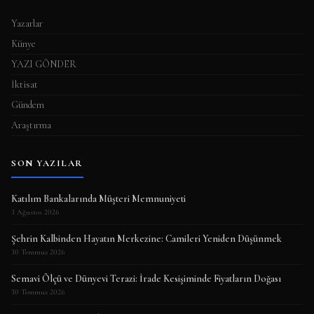
Yazarlar
Künye
YAZI GÖNDER
İktisat
Gündem
Araştırma
SON YAZILAR
Katılım Bankalarında Müşteri Memnuniyeti
3 Ağustos 2026
Şehrin Kalbinden Hayatın Merkezine: Camileri Yeniden Düşünmek
30 Temmuz 2026
Semavi Ölçü ve Dünyevi Terazi: İrade Kesişiminde Fiyatların Doğası
30 Temmuz 2026