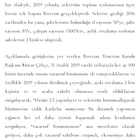
bir ifadeyle, 2019 yılında, sektörün toplam teslimatının üçte
birini tek başına Birevim gerçekleştirdi. Sektöre girdiği 2016
tarihinden bu yana, şubelerinin bulunduğu il sayısını 50’ye, şube
sayısını 85’e, çalışan sayısını 1500’lere, aylık ortalama teslimat
adetlerini 2 binlere ulaştırdı.
Açıklamada görüşlerine yer verilen Birevim Yönetim Kurulu
Başkanı Murat Çiftçi, 31 Aralık 2019 tarihi itibarıyla her ay 100
binin üzerinde insanı tasarruf finansmanı ile tanıştırdıklarını ve
özellikle 2019 yılının dördüncü çeyreğinde, ayda ortalama 2 bin
kişinin ev ve araba sahibi olmasına vesile olduklarını
vurgulayarak, “Henüz 3,5 yaşındayız ve sektörün kurumsallaşarak
büyümesine ciddi katkılar sunuyoruz. Bu dinamik yapımıza
rağmen her yıl daha iyisini başarmak adına kendimizi
sorguluyor, “tasarruf finansmanını” ana meselemiz olarak
görüyor, daha çok tasarruf sahibine erişmek, ekonomiye daha