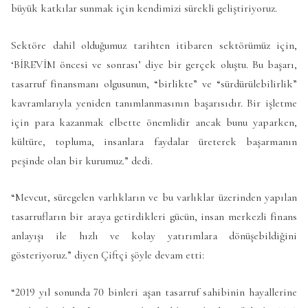
büyük katkılar sunmak için kendimizi sürekli geliştiriyoruz.
Sektöre dahil olduğumuz tarihten itibaren sektörümüz için,
‘BİREVİM öncesi ve sonrası’ diye bir gerçek oluştu. Bu başarı,
tasarruf finansmanı olgusunun, “birlikte” ve “sürdürülebilirlik”
kavramlarıyla yeniden tanımlanmasının başarısıdır. Bir işletme
için para kazanmak elbette önemlidir ancak bunu yaparken,
kültüre, topluma, insanlara faydalar üreterek başarmanın
peşinde olan bir kurumuz.” dedi.
“Mevcut, süregelen varlıkların ve bu varlıklar üzerinden yapılan
tasarrufların bir araya getirdikleri gücün, insan merkezli finans
anlayışı ile hızlı ve kolay yatırımlara dönüşebildiğini
gösteriyoruz.” diyen Çiftçi şöyle devam etti:
“2019 yıl sonunda 70 binleri aşan tasarruf sahibinin hayallerine