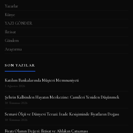
Yazarlar
Künye
YAZI GÖNDER
İktisat
Gündem
Araştırma
SON YAZILAR
Katılım Bankalarında Müşteri Memnuniyeti
3 Ağustos 2026
Şehrin Kalbinden Hayatın Merkezine: Camileri Yeniden Düşünmek
30 Temmuz 2026
Semavi Ölçü ve Dünyevi Terazi: İrade Kesişiminde Fiyatların Doğası
30 Temmuz 2026
Fiyatı Olanın Değeri: İktisat ve Ahlakın Çatışması