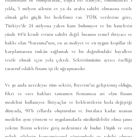
finansmanı ile buluşturmak, başka bir ifadeyle, önümüzdeki 5
yılda, 5 milyon ailenin ev ya da araba sahibi olmasına vesile
olmak gibi güçlü bir hedefimiz var. TÜİK verilerine göre,
Türkiye’de 24 milyona yakın hane bulunuyor ve bu hanelerin
yüzde 44’ü kendi evinin sahibi değil. İnsanın temel ihtiyacı ve
hakkı olan “barınma”nın, en az maliyet ve en uygun koşullar ile
karşılamasına imkân sağlamak ve bu doğrultudaki hayallere
vesile olmak için yola çıktık. Sektörümüzün ayrıcı özelliği
tasarruf odaklı finans işi ile uğraşmasıdır.
Ve şu anda neredeyse tüm sektör, Birevim’in geliştirmiş olduğu,
fikri ve eser hakları tamamen firmamıza ait olan finans
modelini kullanıyor. İhtiyaçlar ve beklentilerin hızla değiştiği
dünyada, 90’lı yıllarda oluşturulan ve buralara kadar uzanan
modelin aynı yöntem ve uygulamalarla sürdürülebilir olma şansı
yoktur. Bizim sektöre giriş nedenimiz de budur. Düşük ve orta
gelirli ailelerin konvansiyonel yöntemlerle ev sahibi olması