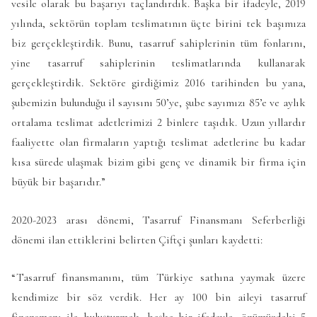
vesile olarak bu başarıyı taçlandırdık. Başka bir ifadeyle, 2019
yılında, sektörün toplam teslimatının üçte birini tek başımıza
biz gerçekleştirdik. Bunu, tasarruf sahiplerinin tüm fonlarını,
yine tasarruf sahiplerinin teslimatlarında kullanarak
gerçekleştirdik. Sektöre girdiğimiz 2016 tarihinden bu yana,
şubemizin bulunduğu il sayısını 50’ye, şube sayımızı 85’e ve aylık
ortalama teslimat adetlerimizi 2 binlere taşıdık. Uzun yıllardır
faaliyette olan firmaların yaptığı teslimat adetlerine bu kadar
kısa sürede ulaşmak bizim gibi genç ve dinamik bir firma için
büyük bir başarıdır.”
2020-2023 arası dönemi, Tasarruf Finansmanı Seferberliği
dönemi ilan ettiklerini belirten Çiftçi şunları kaydetti:
“Tasarruf finansmanını, tüm Türkiye sathına yaymak üzere
kendimize bir söz verdik. Her ay 100 bin aileyi tasarruf