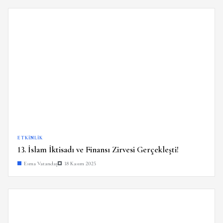
ETKINLIK
13. İslam İktisadı ve Finansı Zirvesi Gerçekleşti!
Esma Vatandaş
18 Kasım 2025