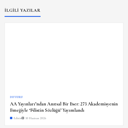
İLGILI YAZILAR
DUYURU
AA Yayınları’ndan Anıtsal Bir Eser: 273 Akademisyenin
Emeğiyle ‘Filistin Sözlüğü’ Yayımlandı
Editör
10 Haziran 2026