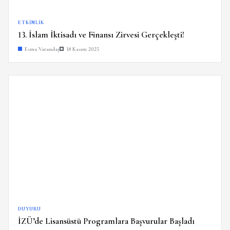
ETKINLIK
13. İslam İktisadı ve Finansı Zirvesi Gerçekleşti!
Esma Vatandaş
18 Kasım 2025
DUYURU
İZÜ’de Lisansüstü Programlara Başvurular Başladı