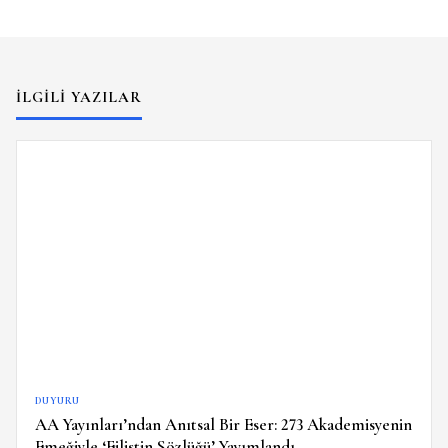
İLGILI YAZILAR
DUYURU
AA Yayınları’ndan Anıtsal Bir Eser: 273 Akademisyenin
Emeğiyle ‘Filistin Sözlüğü’ Yayımlandı