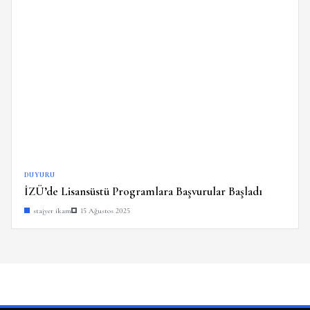
DUYURU
İZÜ’de Lisansüstü Programlara Başvurular Başladı
stajyer ikam
15 Ağustos 2025