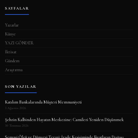
SAYFALAR
Yazarlar
Künye
YAZI GÖNDER
İktisat
Gündem
Araştırma
SON YAZILAR
Katılım Bankalarında Müşteri Memnuniyeti
3 Ağustos 2026
Şehrin Kalbinden Hayatın Merkezine: Camileri Yeniden Düşünmek
30 Temmuz 2026
Semavi Ölçü ve Dünyevi Terazi: İrade Kesişiminde Fiyatların Doğası