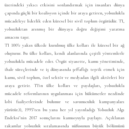
üzerindeki yıkıcı etkisini sonlandırmak için insanları dünya
çapında güçlü bir koalisyon içinde bir araya getiren, yolsuzlukla
mücadeleye liderlik eden küresel bir sivil toplum örgütüdür. TI,
yolsuzluktan arınmış bir dünyaya doğru değişimi yaratma
amacını taşır.
TI 100’e yakın ülkede kurulmuş ülke kolları ile küresel bir ağ
oluşturur. Bu ülke kolları, kendi alanlarında çeşitli yöntemlerle
yolsuzlukla mücadele eder. Örgüt siyasette, kamu yönetiminde,
ihale süreçlerinde ve iş dünyasında şeffaflığı teşvik etmek için
kamu, sivil toplum, özel sektör ve medyadan ilgili aktörleri bir
araya getirir. TI′ın ülke kolları ve paydaşları, yolsuzlukla
mücadele reformlarının uygulanması için hükümetler nezdinde
lobi faaliyetlerinde bulunur ve savunuculuk kampanyaları
yürütür.
)), 1995’ten bu yana her yıl yayınladığı Yolsuzluk Algı
Endeksi’nin 2017 sonuçlarını kamuoyuyla paylaştı. Açıklanan
rakamlar yolsuzluk sıralamasında nüfusunun büyük bölümünü