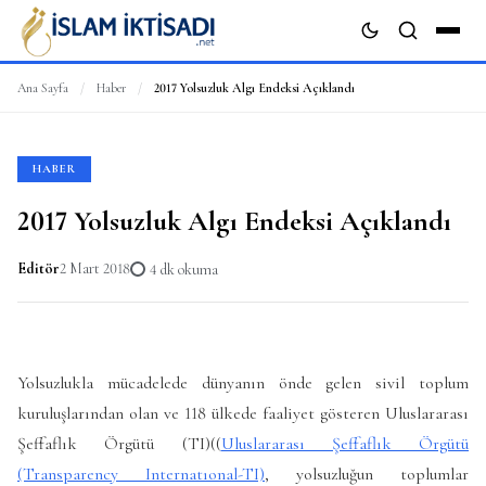
Ana Sayfa
/
Haber
/
2017 Yolsuzluk Algı Endeksi Açıklandı
ARA
HABER
2017 Yolsuzluk Algı Endeksi Açıklandı
Editör
2 Mart 2018
4 dk okuma
Y
olsuzlukla mücadelede dünyanın önde gelen sivil toplum
kuruluşlarından olan ve 118 ülkede faaliyet gösteren Uluslararası
Şeffaflık Örgütü (TI)((
Uluslararası Şeffaflık Örgütü
(Transparency Internatıonal-TI)
, yolsuzluğun toplumlar