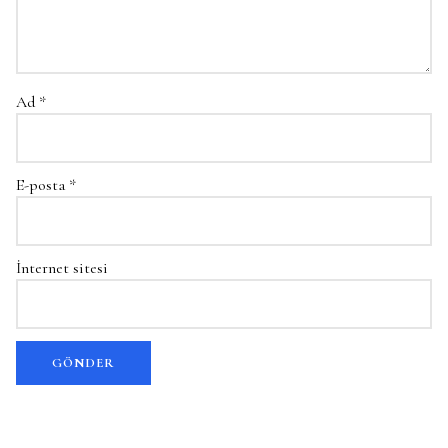
Ad
*
E-posta
*
İnternet sitesi