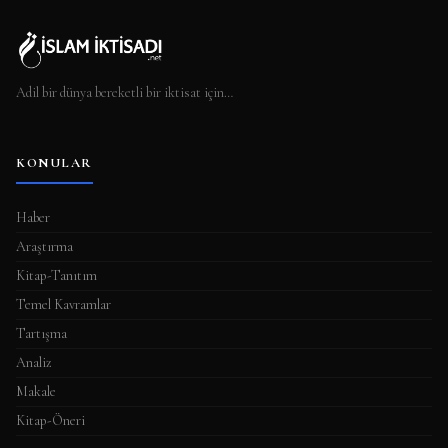
Adil bir dünya bereketli bir iktisat için…
KONULAR
Haber
Araştırma
Kitap-Tanıtım
Temel Kavramlar
Tartışma
Analiz
Makale
Kitap-Öneri