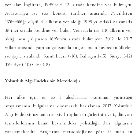
yer alan İngiltere, 1995’teki 12. sırada kendine yer bulmuştu.
Avusturalya ise söz konusu tarihler arasında 7’ncilikten
13’üncülüğe düştü.
41 ülkenin yer aldığı 1995 yılındaki çalışmada
38’inci sırada kendine yer bulan Venezuela ise 118 ülkenin yer
aldığı son çalışmada 169’uncu sırada bulunuyor.
2012 ile 2017
yılları arasında yapılan çalışmada en çok puan kaybeden ülkeler
ise şöyle sıralandı: Saint Lucia (-16), Bahreyn (-15), Suriye (-12)
Türkiye (-10) Gine (-8).
Yolsuzluk Algı Endeksinin Metodolojisi
Her ülke için en az 3 uluslararası kurumun yürüttüğü
araştırmanın bulgularına dayanarak hazırlanan 2017 Yolsuzluk
Algı Endeksi; uzmanların, sivil toplum örgütlerinin ve iş dünyası
temsilcilerinin kamu kesimindeki yolsuzluğa dair algılarını
yansıtmaktadır. Araştırma metodolojisine göre 0 puan en