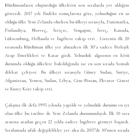
Müslümanların oluşturduğu ülkelerin son sıralarda yer aldığını
gösterdi. 2017 yılı Endeks sonuçlarına göre, y
olsuzluğun en az
olduğu ülke Yeni Zelanda olurken bu ülkeyi sırasıyla, Danimarka,
Finlandiya, Norveç, İsviçre, Singapur, İsveç, Kanada,
Lüksemburg, Hollanda ve İngiltere takip etti . Listenin ilk 20
sırasında Müslüman ülke yer almazken ilk 30’a sadece Birleşik
Arap Emirlikleri ve Katar girdi. Y
olsuzluk algısının en kötü
durumda olduğu ülkelere bakıldığında ise en son sırada Somali
dikkat çekiyor. Bu ülkeyi sırasıyla Güney Sudan, Suriye,
Afganistan, Yemen, Sudan, Libya, Gine-Bissau, Ekvator Ginesi
ve Kuzey Kore takip etti.
Çalışma ilk defa 1995 yılında yapıldı ve yolsuzluk durumu en iyi
olan ülke bu tarihte de Yeni Zelanda durumundaydı. İlk 10 sıra
arasına aradan geçen 22 yılda sadece İngiltere girmeyi başardı.
Sıralamada ufak değişiklikler yer alsa da 2017’de 10’uncu sırada