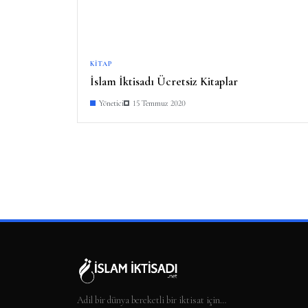
KITAP
İslam İktisadı Ücretsiz Kitaplar
Yönetici
15 Temmuz 2020
Adil bir dünya bereketli bir iktisat için…